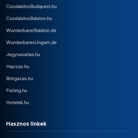
CsodalatosBudapest.hu
CsodalatosBalaton.hu
WunderbarerBalaton.de
WunderbaresUngarn.de
Jegyvasarlas.hu
Hajozas.hu
Bringazas.hu
Fishing.hu
Hotelek.hu
Hasznos linkek