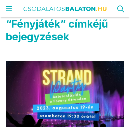
“Fényjáték” címkéjű
bejegyzések