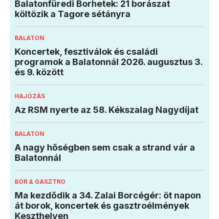
Balatonfüredi Borhetek: 21 borászat
költözik a Tagore sétányra
BALATON
Koncertek, fesztiválok és családi
programok a Balatonnál 2026. augusztus 3.
és 9. között
HAJÓZÁS
Az RSM nyerte az 58. Kékszalag Nagydíjat
BALATON
A nagy hőségben sem csak a strand vár a
Balatonnál
BOR & GASZTRO
Ma kezdődik a 34. Zalai Borcégér: öt napon
át borok, koncertek és gasztroélmények
Keszthelyen