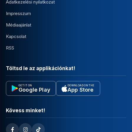
Adatkezelési nyilatkozat
Impresszum
Médiaajánlat
Kapcsolat
RSS
Töltsd le az applikációnkat!
GET IT ON
DOWNLOAD ON THE
Google Play
App Store
Kövess minket!