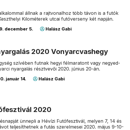
lkalommal állnak a rajtvonalhoz több távon is a futók
Keszthelyi Kilométerek utcai futóverseny két napján.
9. december 5.
Halász Gabi
nyargalás 2020 Vonyarcvashegy
gység szívében futnak hegyi félmaratont vagy negyed-
arci nyargalás résztvevői 2020. június 20-án.
. január 14.
Halász Gabi
ófesztivál 2020
ésnapját ünnepli a Hévízi Futófesztivál, melyen 7, 14 és
ávot teljesíthetnek a futás szerelmesei 2020. május 9-10-