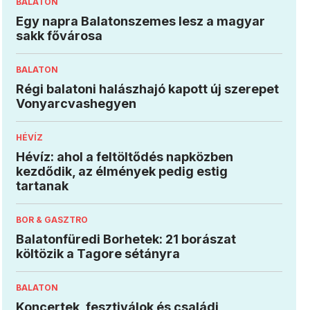
BALATON
Egy napra Balatonszemes lesz a magyar
sakk fővárosa
BALATON
Régi balatoni halászhajó kapott új szerepet
Vonyarcvashegyen
HÉVÍZ
Hévíz: ahol a feltöltődés napközben
kezdődik, az élmények pedig estig
tartanak
BOR & GASZTRO
Balatonfüredi Borhetek: 21 borászat
költözik a Tagore sétányra
BALATON
Koncertek, fesztiválok és családi