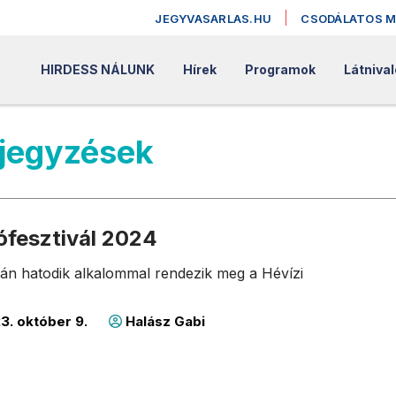
JEGYVASARLAS.HU
CSODÁLATOS 
HIRDESS NÁLUNK
Hírek
Programok
Látniva
ejegyzések
ófesztivál 2024
án hatodik alkalommal rendezik meg a Hévízi
3. október 9.
Halász Gabi