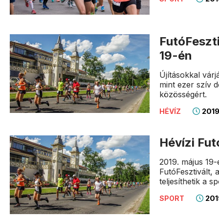
FutóFeszt
19-én
Újításokkal várj
mint ezer szív 
közösségért.
2019
HÉVÍZ
Hévízi Fut
2019. május 19-
FutóFesztivált, 
teljesíthetik a s
201
SPORT