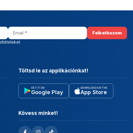
eltételeket
Töltsd le az applikációnkat!
GET IT ON
DOWNLOAD ON THE
Google Play
App Store
Kövess minket!