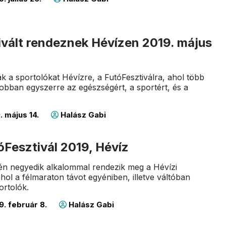
ivált rendeznek Hévízen 2019. május
ák a sportolókat Hévízre, a FutóFesztiválra, ahol több
dobban egyszerre az egészségért, a sportért, és a
. május 14.
Halász Gabi
óFesztivál 2019, Hévíz
én negyedik alkalommal rendezik meg a Hévízi
ahol a félmaraton távot egyéniben, illetve váltóban
portolók.
9. február 8.
Halász Gabi