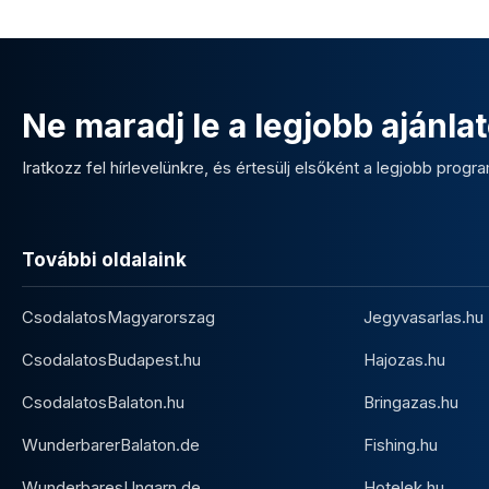
Ne maradj le a legjobb ajánlat
Iratkozz fel hírlevelünkre, és értesülj elsőként a legjobb program
További oldalaink
CsodalatosMagyarorszag
Jegyvasarlas.hu
CsodalatosBudapest.hu
Hajozas.hu
CsodalatosBalaton.hu
Bringazas.hu
WunderbarerBalaton.de
Fishing.hu
WunderbaresUngarn.de
Hotelek.hu