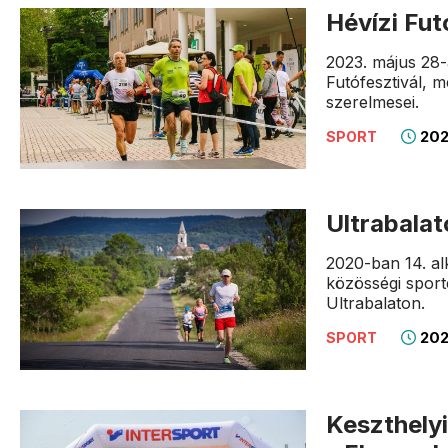
Hévízi Fut
2023. május 28-
Futófesztivál, m
szerelmesei.
202
SPORT
Ultrabala
2020-ban 14. al
közösségi spor
Ultrabalaton.
202
SPORT
Keszthely