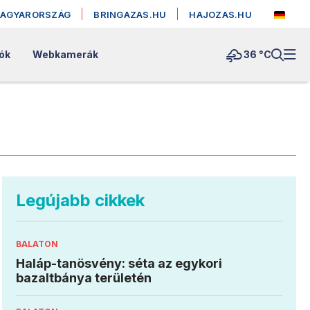
MAGYARORSZÁG
BRINGAZAS.HU
HAJOZAS.HU
lók
Webkamerák
36 °
C
Legújabb cikkek
BALATON
Haláp-tanösvény: séta az egykori
bazaltbánya területén