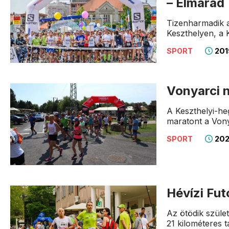
– Elmarad
Tizenharmadik a
Keszthelyen, a 
201
SPORT
Vonyarci 
A Keszthelyi-he
maratont a Vony
2020
SPORT
Hévízi Fut
Az ötödik szület
21 kilométeres t