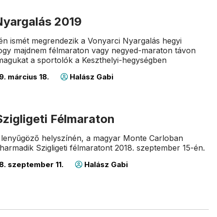
Nyargalás 2019
-én ismét megrendezik a Vonyarci Nyargalás hegyi
hogy majdnem félmaraton vagy negyed-maraton távon
agukat a sportolók a Keszthelyi-hegységben
9. március 18.
Halász Gabi
 Szigligeti Félmaraton
k lenyűgöző helyszínén, a magyar Monte Carloban
harmadik Szigligeti félmaratont 2018. szeptember 15-én.
8. szeptember 11.
Halász Gabi