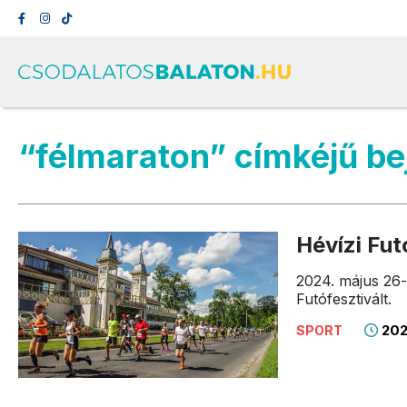
“félmaraton” címkéjű b
Hévízi Fut
2024. május 26-
Futófesztivált.
202
SPORT