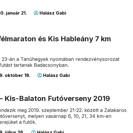
. január 21.
Halász Gabi
félmaraton és Kis Hableány 7 km
r 23-án a Tanúhegyek nyomában rendezvénysorozat
futást tartanak Badacsonyban.
9. október 18.
Halász Gabi
 – Kis-Balaton Futóverseny 2019
endezik meg 2019. szeptember 21-22. között a Zalakaros
utóversenyt, melyen vasárnap 6, 10, 21, 34 km-en
erejüket a futók.
. július 26.
Halász Gabi