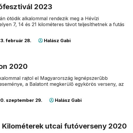
ófesztivál 2023
án ötödik alkalommal rendezik meg a Hévízi
elyen 7, 14 és 21 kilométeres távot teljesíthetnek a futás
3. február 28.
Halász Gabi
ton 2020
kalommal rajtol el Magyarország legnépszerűbb
teseménye, a Balatont megkerülő egykörös verseny, az
0. szeptember 29.
Halász Gabi
i Kilométerek utcai futóverseny 2020