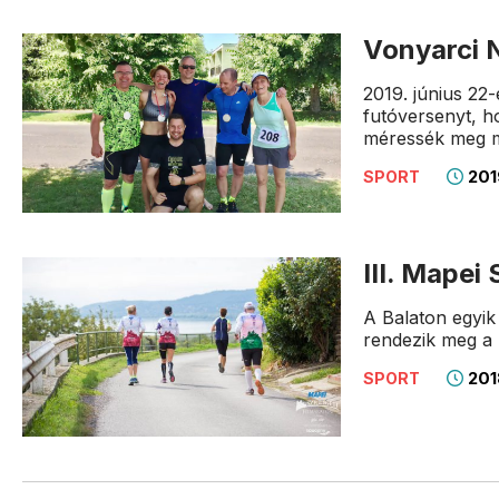
Vonyarci 
2019. június 22
futóversenyt, 
méressék meg m
201
SPORT
III. Mapei
A Balaton egyi
rendezik meg a 
201
SPORT