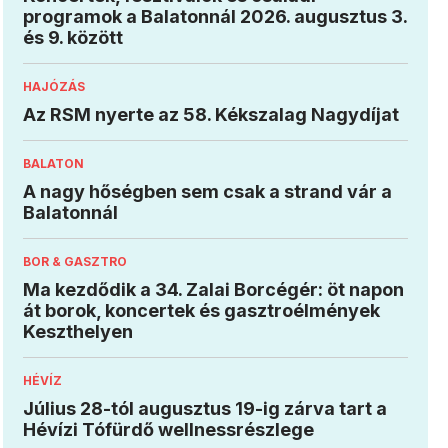
programok a Balatonnál 2026. augusztus 3.
és 9. között
HAJÓZÁS
Az RSM nyerte az 58. Kékszalag Nagydíjat
BALATON
A nagy hőségben sem csak a strand vár a
Balatonnál
BOR & GASZTRO
Ma kezdődik a 34. Zalai Borcégér: öt napon
át borok, koncertek és gasztroélmények
Keszthelyen
HÉVÍZ
Július 28-tól augusztus 19-ig zárva tart a
Hévízi Tófürdő wellnessrészlege