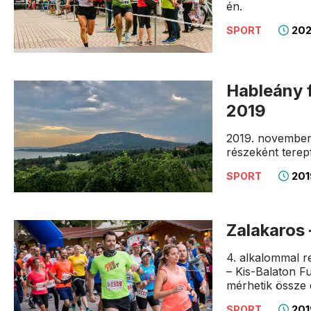
én.
2020
SPORT
Hableány 
2019
2019. novembe
részeként terep
201
SPORT
Zalakaros
4. alkalommal r
– Kis-Balaton F
mérhetik össze 
2019
SPORT