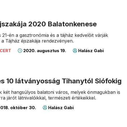
éjszakája 2020 Balatonkenese
 21-én a gasztronómia és a tájház kedvelőit várják
 a Tájház éjszakája rendezvényen.
2020. augusztus 19.
Halász Gabi
NCERT
és 10 látványosság Tihanytól Siófokig
k két hangsúlyos balatoni város, melyek önmagukban is
ra járót látnivalóikkal, természeti értékeikkel.
018. október 30.
Halász Gabi