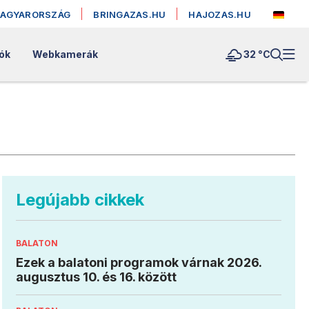
MAGYARORSZÁG
BRINGAZAS.HU
HAJOZAS.HU
lók
Webkamerák
32 °
C
Legújabb cikkek
BALATON
Ezek a balatoni programok várnak 2026.
augusztus 10. és 16. között