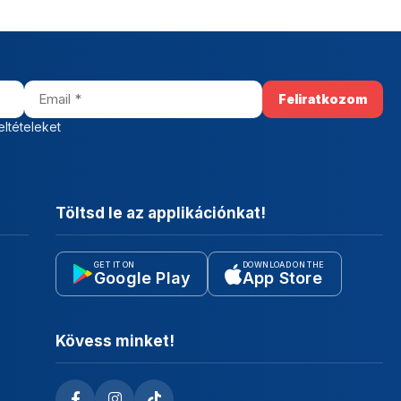
eltételeket
Töltsd le az applikációnkat!
GET IT ON
DOWNLOAD ON THE
Google Play
App Store
Kövess minket!