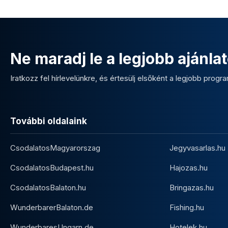
Ne maradj le a legjobb ajánlat
Iratkozz fel hírlevelünkre, és értesülj elsőként a legjobb program
További oldalaink
CsodalatosMagyarorszag
Jegyvasarlas.hu
CsodalatosBudapest.hu
Hajozas.hu
CsodalatosBalaton.hu
Bringazas.hu
WunderbarerBalaton.de
Fishing.hu
WunderbaresUngarn.de
Hotelek.hu