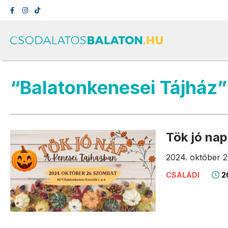
“Balatonkenesei Tájház”
Tök jó na
2024. október 2
2
CSALÁDI