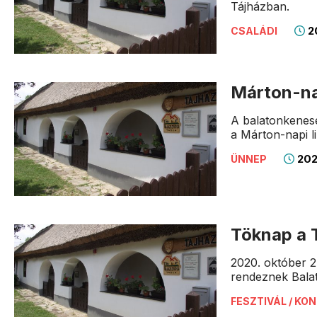
Tájházban.
20
CSALÁDI
Márton-na
A balatonkenes
a Márton-napi l
202
ÜNNEP
Töknap a 
2020. október 2
rendeznek Bala
FESZTIVÁL / KO