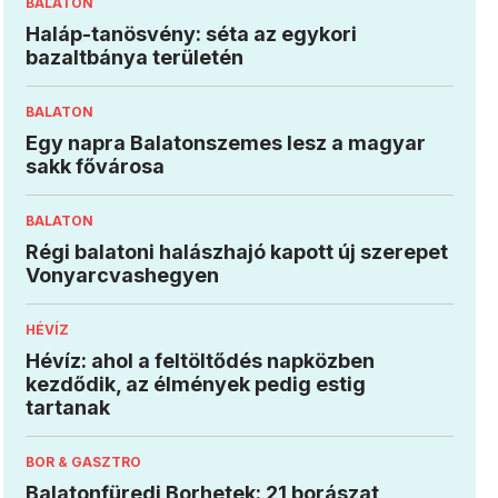
BALATON
Haláp-tanösvény: séta az egykori
bazaltbánya területén
BALATON
Egy napra Balatonszemes lesz a magyar
sakk fővárosa
BALATON
Régi balatoni halászhajó kapott új szerepet
Vonyarcvashegyen
HÉVÍZ
Hévíz: ahol a feltöltődés napközben
kezdődik, az élmények pedig estig
tartanak
BOR & GASZTRO
Balatonfüredi Borhetek: 21 borászat