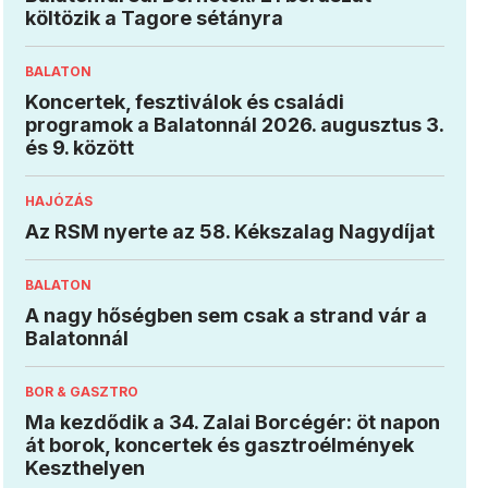
költözik a Tagore sétányra
BALATON
Koncertek, fesztiválok és családi
programok a Balatonnál 2026. augusztus 3.
és 9. között
HAJÓZÁS
Az RSM nyerte az 58. Kékszalag Nagydíjat
BALATON
A nagy hőségben sem csak a strand vár a
Balatonnál
BOR & GASZTRO
Ma kezdődik a 34. Zalai Borcégér: öt napon
át borok, koncertek és gasztroélmények
Keszthelyen