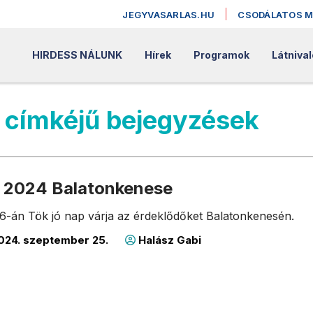
JEGYVASARLAS.HU
CSODÁLATOS 
HIRDESS NÁLUNK
Hírek
Programok
Látniva
 címkéjű bejegyzések
p 2024 Balatonkenese
6-án Tök jó nap várja az érdeklődőket Balatonkenesén.
024. szeptember 25.
Halász Gabi