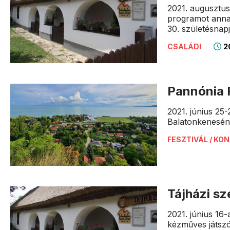
2021. augusztus
programot annak
30. születésnapj
20
CSALÁDI
Pannónia 
2021. június 25
Balatonkenesén
FESZTIVÁL / KO
Tájházi s
2021. június 16
kézműves játszó