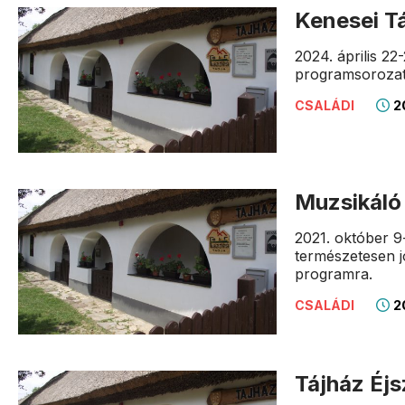
Kenesei T
2024. április 2
programsorozat
20
CSALÁDI
Muzsikáló
2021. október 9
természetesen j
programra.
20
CSALÁDI
Tájház Éj