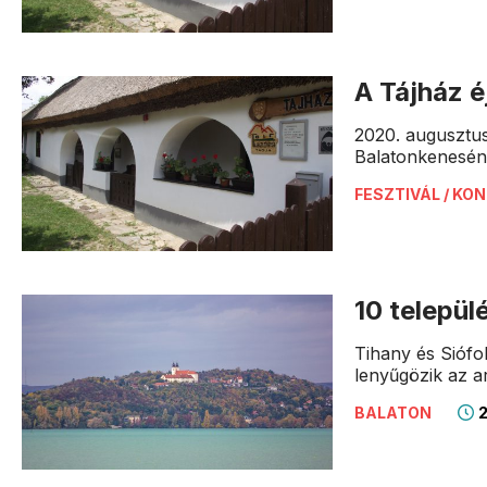
A Tájház 
2020. augusztus
Balatonkenesén
FESZTIVÁL / KO
10 települ
Tihany és Siófo
lenyűgözik az ar
2
BALATON