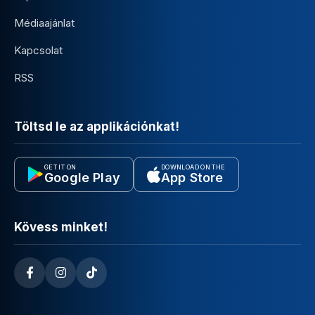
Médiaajánlat
Kapcsolat
RSS
Töltsd le az applikációnkat!
GET IT ON
DOWNLOAD ON THE
Google Play
App Store
Kövess minket!