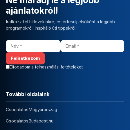
ajánlatokról!
Iratkozz fel hírlevelünkre, és értesülj elsőként a legjobb
programokról, inspiráló úti tippekről!
Elfogadom a felhasználási feltételeket
További oldalaink
CsodalatosMagyarorszag
CsodalatosBudapest.hu