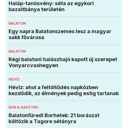
Haláp-tanösvény: séta az egykori
bazaltbánya területén
BALATON
Egy napra Balatonszemes lesz a magyar
sakk fővárosa
BALATON
Régi balatoni halászhajó kapott új szerepet
Vonyarcvashegyen
HÉVÍZ
Hévíz: ahol a feltöltődés napközben
kezdődik, az élmények pedig estig tartanak
BOR & GASZTRO
Balatonfüredi Borhetek: 21 borászat
költözik a Tagore sétányra