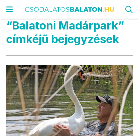
“Balatoni Madárpark”
címkéjű bejegyzések