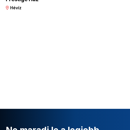
Hévíz
Ne maradj le a legjobb