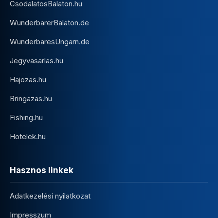
CsodalatosBalaton.hu
WunderbarerBalaton.de
WunderbaresUngarn.de
Jegyvasarlas.hu
Hajozas.hu
Bringazas.hu
Fishing.hu
Hotelek.hu
Hasznos linkek
Adatkezelési nyilatkozat
Impresszum