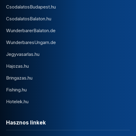
CsodalatosBudapest.hu
CsodalatosBalaton.hu
WunderbarerBalaton.de
WunderbaresUngarn.de
Jegyvasarlas.hu
Hajozas.hu
Bringazas.hu
Fishing.hu
Hotelek.hu
Hasznos linkek