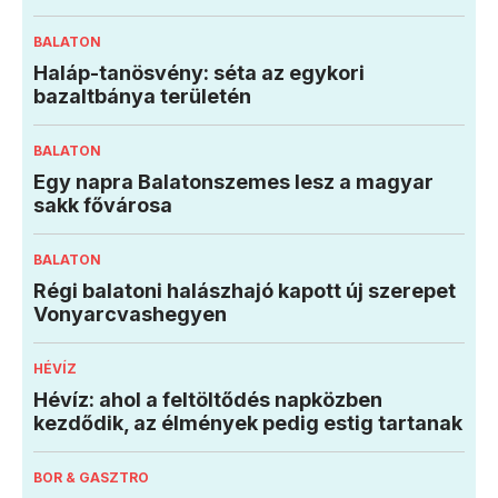
BALATON
Haláp-tanösvény: séta az egykori
bazaltbánya területén
BALATON
Egy napra Balatonszemes lesz a magyar
sakk fővárosa
BALATON
Régi balatoni halászhajó kapott új szerepet
Vonyarcvashegyen
HÉVÍZ
Hévíz: ahol a feltöltődés napközben
kezdődik, az élmények pedig estig tartanak
BOR & GASZTRO