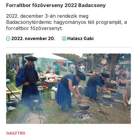
Forraltbor főzőverseny 2022 Badacsony
2022. december 3-án rendezik meg
Badacsonytördemic hagyományos téli programját, a
forraltbor főzőversenyt.
2022. november 20.
Halász Gabi
GASZTRÓ