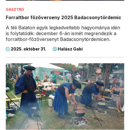
GASZTRÓ
Forraltbor főzőverseny 2025 Badacsonytördemic
A téli Balaton egyik legkedveltebb hagyománya idén
is folytatódik: december 6-án ismét megrendezik a
forraltbor-főzőversenyt Badacsonytördemicen.
2025. október 31.
Halász Gabi