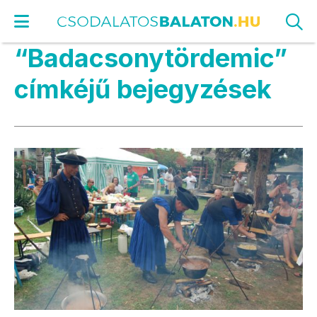
“Badacsonytördemic”
címkéjű bejegyzések