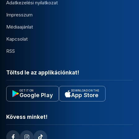
Adatkezelési nyilatkozat
Impresszum
Médiaajánlat
Kapcsolat
RSS
Töltsd le az applikációnkat!
GET IT ON
DOWNLOAD ON THE
Google Play
App Store
Kövess minket!