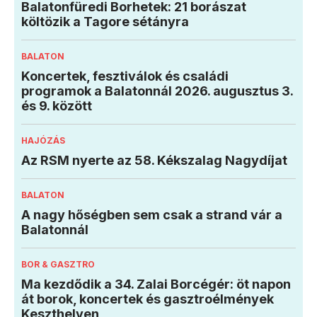
Balatonfüredi Borhetek: 21 borászat
költözik a Tagore sétányra
BALATON
Koncertek, fesztiválok és családi
programok a Balatonnál 2026. augusztus 3.
és 9. között
HAJÓZÁS
Az RSM nyerte az 58. Kékszalag Nagydíjat
BALATON
A nagy hőségben sem csak a strand vár a
Balatonnál
BOR & GASZTRO
Ma kezdődik a 34. Zalai Borcégér: öt napon
át borok, koncertek és gasztroélmények
Keszthelyen