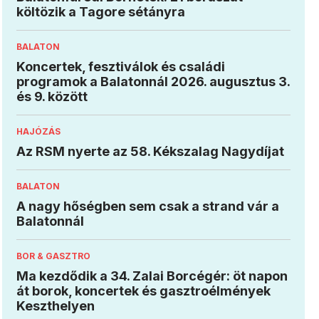
költözik a Tagore sétányra
BALATON
Koncertek, fesztiválok és családi
programok a Balatonnál 2026. augusztus 3.
és 9. között
HAJÓZÁS
Az RSM nyerte az 58. Kékszalag Nagydíjat
BALATON
A nagy hőségben sem csak a strand vár a
Balatonnál
BOR & GASZTRO
Ma kezdődik a 34. Zalai Borcégér: öt napon
át borok, koncertek és gasztroélmények
Keszthelyen