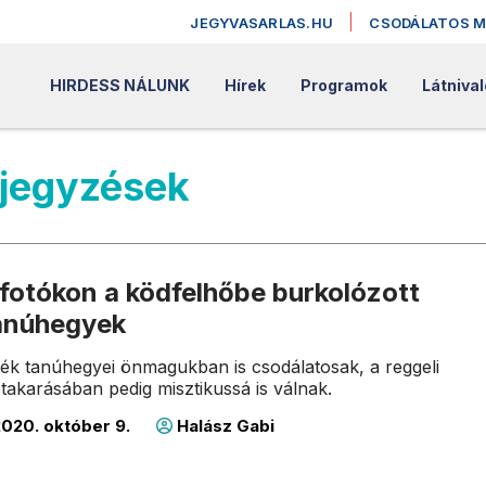
JEGYVASARLAS.HU
CSODÁLATOS 
HIRDESS NÁLUNK
Hírek
Programok
Látniva
ejegyzések
fotókon a ködfelhőbe burkolózott
tanúhegyek
dék tanúhegyei önmagukban is csodálatosak, a reggeli
 takarásában pedig misztikussá is válnak.
020. október 9.
Halász Gabi