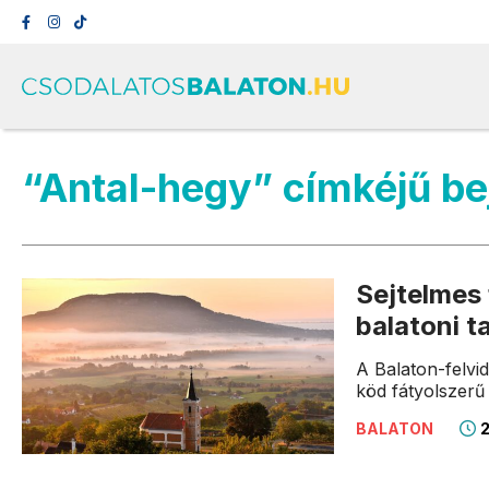
“Antal-hegy” címkéjű b
Sejtelmes 
balatoni 
A Balaton-felvi
köd fátyolszerű
2
BALATON