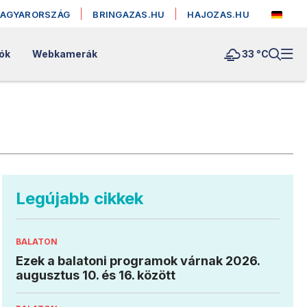
MAGYARORSZÁG
BRINGAZAS.HU
HAJOZAS.HU
lók
Webkamerák
33 °
C
Legújabb cikkek
BALATON
Ezek a balatoni programok várnak 2026.
augusztus 10. és 16. között