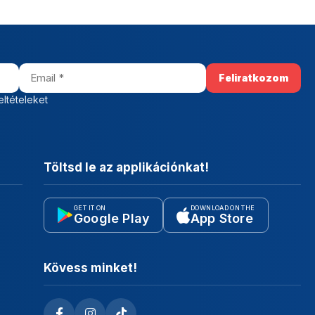
eltételeket
Töltsd le az applikációnkat!
GET IT ON
DOWNLOAD ON THE
Google Play
App Store
Kövess minket!