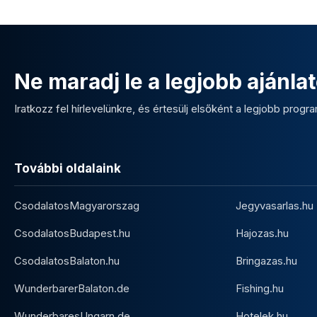
Ne maradj le a legjobb ajánlat
Iratkozz fel hírlevelünkre, és értesülj elsőként a legjobb program
További oldalaink
CsodalatosMagyarorszag
Jegyvasarlas.hu
CsodalatosBudapest.hu
Hajozas.hu
CsodalatosBalaton.hu
Bringazas.hu
WunderbarerBalaton.de
Fishing.hu
WunderbaresUngarn.de
Hotelek.hu