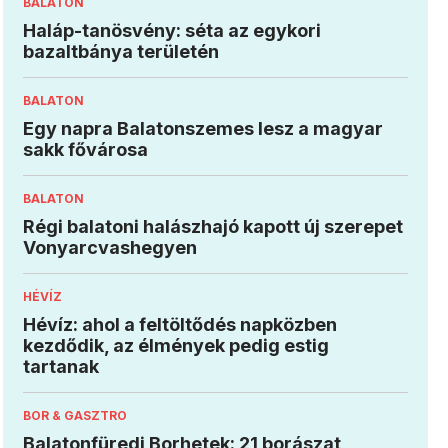
BALATON
Haláp-tanösvény: séta az egykori
bazaltbánya területén
BALATON
Egy napra Balatonszemes lesz a magyar
sakk fővárosa
BALATON
Régi balatoni halászhajó kapott új szerepet
Vonyarcvashegyen
HÉVÍZ
Hévíz: ahol a feltöltődés napközben
kezdődik, az élmények pedig estig
tartanak
BOR & GASZTRO
Balatonfüredi Borhetek: 21 borászat