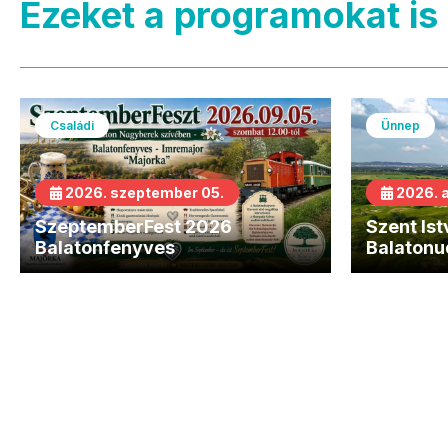
Ezeket a programokat is 
Családi
Ünnep
2026. szeptember 05.
2026. 
SzeptemberFest 2026
Szent Is
Balatonfenyves
Balatonu