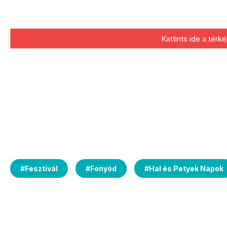
Kattints ide a tér
#
Fesztivál
#
Fonyód
#
Hal és Petyek Napok