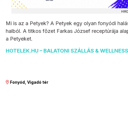
HIR
Mi is az a Petyek? A Petyek egy olyan fonyódi halás
halból. A titkos főzet Farkas József receptúrája alap
a Petyeket.
HOTELEK.HU – BALATONI SZÁLLÁS & WELLNES
Fonyód, Vigadó tér