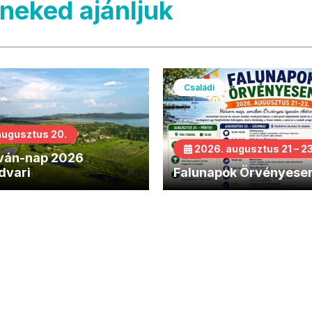
neked ajánljuk
Családi
augusztus 20.
2026. augusztus 21 – 23
tván-nap 2026
dvari
Falunapok Örvényese