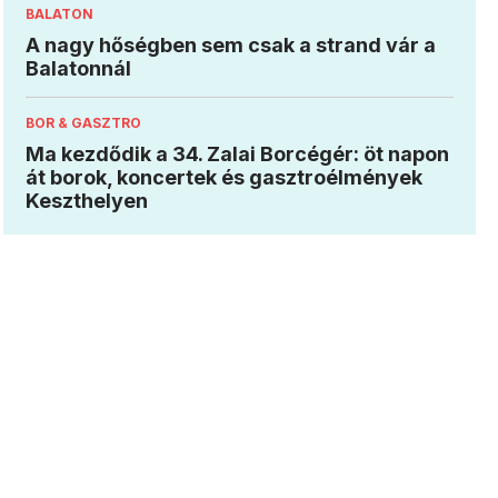
BALATON
A nagy hőségben sem csak a strand vár a
Balatonnál
BOR & GASZTRO
Ma kezdődik a 34. Zalai Borcégér: öt napon
át borok, koncertek és gasztroélmények
Keszthelyen