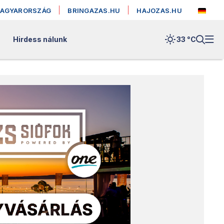
MAGYARORSZÁG
BRINGAZAS.HU
HAJOZAS.HU
Hirdess nálunk
33 °
C