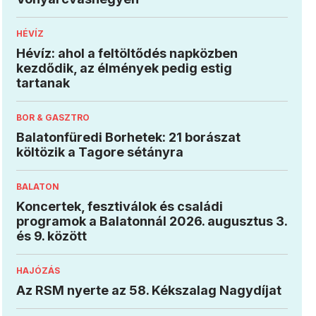
HÉVÍZ
Hévíz: ahol a feltöltődés napközben
kezdődik, az élmények pedig estig
tartanak
BOR & GASZTRO
Balatonfüredi Borhetek: 21 borászat
költözik a Tagore sétányra
BALATON
Koncertek, fesztiválok és családi
programok a Balatonnál 2026. augusztus 3.
és 9. között
HAJÓZÁS
Az RSM nyerte az 58. Kékszalag Nagydíjat