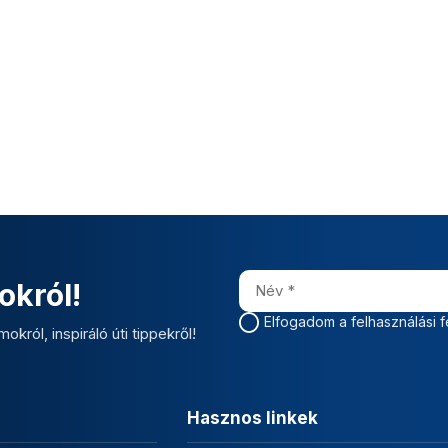
okról!
Elfogadom a felhasználási f
okról, inspiráló úti tippekről!
Hasznos linkek