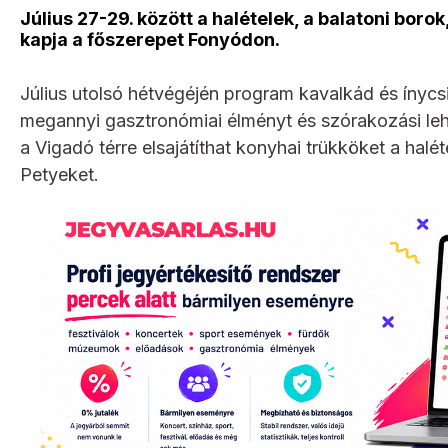
Július 27-29. között a halételek, a balatoni boro
kapja a főszerepet Fonyódon.
Július utolsó hétvégéjén program kavalkád és ínycsi
megannyi gasztronómiai élményt és szórakozási lehe
a Vigadó térre elsajátíthat konyhai trükköket a halé
Petyeket.