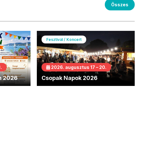
Összes
Fesztivál / Koncert
.
2026. augusztus 17 – 20.
n 2026
Csopak Napok 2026