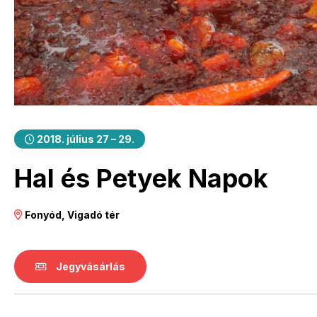
2018. július 27 – 29.
Hal és Petyek Napok
Fonyód, Vigadó tér
Jegyvásárlás