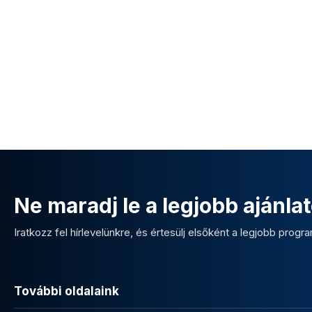
Ne maradj le a legjobb ajánlat
Iratkozz fel hírlevelünkre, és értesülj elsőként a legjobb program
További oldalaink