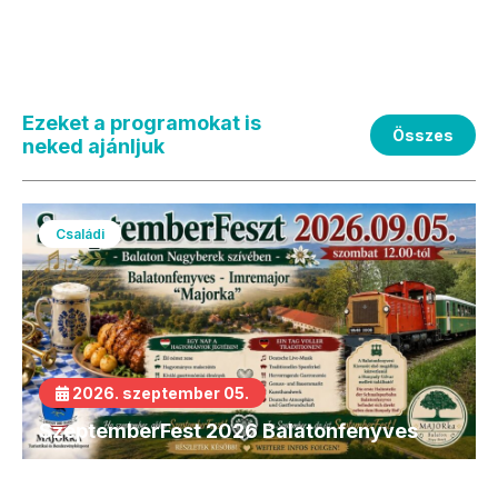
Ezeket a programokat is
Összes
neked ajánljuk
Családi
2026. szeptember 05.
SzeptemberFest 2026 Balatonfenyves