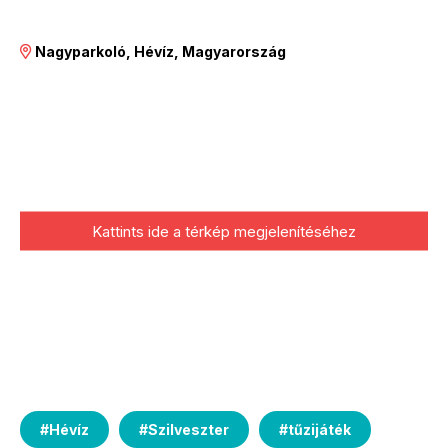
Nagyparkoló, Hévíz, Magyarország
Kattints ide a térkép megjelenítéséhez
#
Hévíz
#
Szilveszter
#
tűzijáték