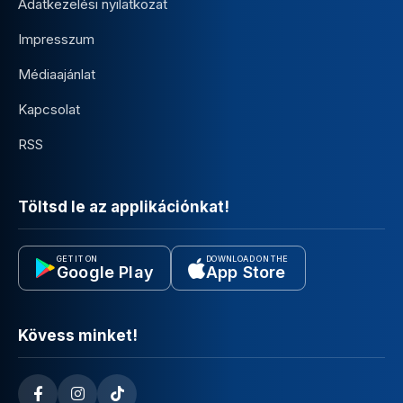
Adatkezelési nyilatkozat
Impresszum
Médiaajánlat
Kapcsolat
RSS
Töltsd le az applikációnkat!
GET IT ON
DOWNLOAD ON THE
Google Play
App Store
Kövess minket!