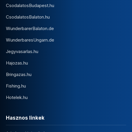
CsodalatosBudapest.hu
CsodalatosBalaton.hu
WunderbarerBalaton.de
WunderbaresUngarn.de
Jegyvasarlas.hu
Hajozas.hu
Bringazas.hu
Fishing.hu
Hotelek.hu
Hasznos linkek