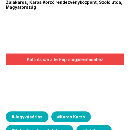
Zalakaros, Karos Korzó rendezvényközpont, Szőlő utca,
Magyarország
Kattints ide a térkép megjelenítéséhez
#
Jegyvásárlás
#
Karos Korzó