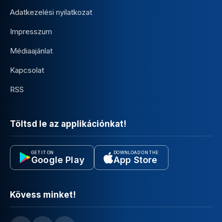
Adatkezelési nyilatkozat
Impresszum
Médiaajánlat
Kapcsolat
RSS
Töltsd le az applikációnkat!
GET IT ON
DOWNLOAD ON THE
Google Play
App Store
Kövess minket!