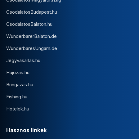
CsodalatosBudapest.hu
CsodalatosBalaton.hu
WunderbarerBalaton.de
WunderbaresUngarn.de
Jegyvasarlas.hu
Hajozas.hu
Bringazas.hu
Fishing.hu
Hotelek.hu
Hasznos linkek