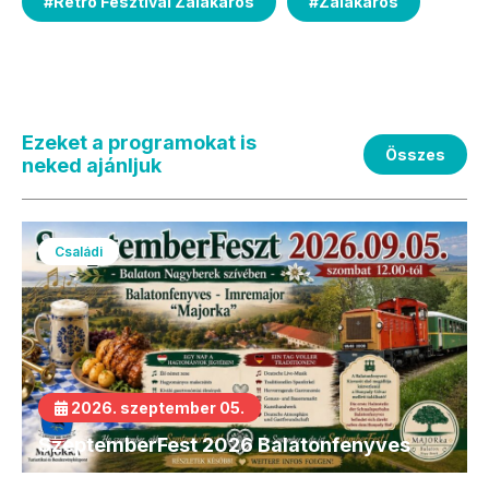
#
Retro Fesztivál Zalakaros
#
Zalakaros
Ezeket a programokat is
Összes
neked ajánljuk
Családi
2026. szeptember 05.
SzeptemberFest 2026 Balatonfenyves