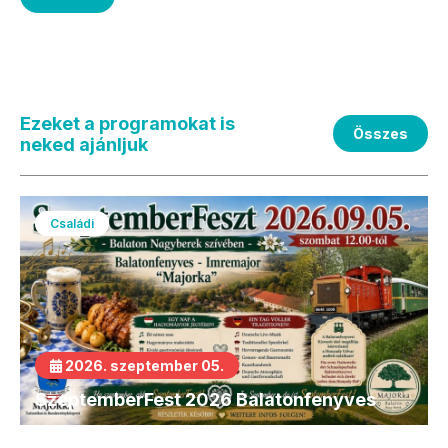
Ezeket a programokat is
Összes
neked ajánljuk
Családi
2026. szeptember 05.
SzeptemberFest 2026 Balatonfenyves