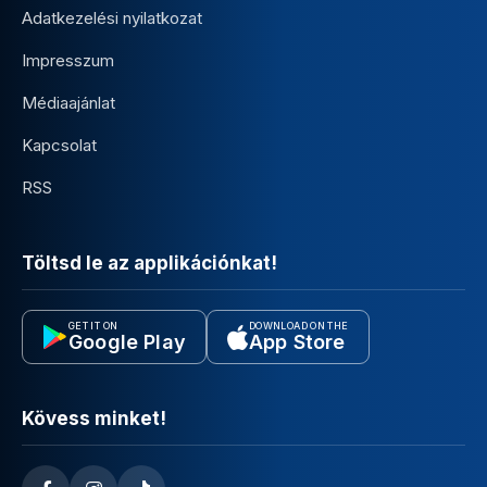
Adatkezelési nyilatkozat
Impresszum
Médiaajánlat
Kapcsolat
RSS
Töltsd le az applikációnkat!
GET IT ON
DOWNLOAD ON THE
Google Play
App Store
Kövess minket!