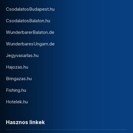
CsodalatosBudapest.hu
CsodalatosBalaton.hu
WunderbarerBalaton.de
WunderbaresUngarn.de
Jegyvasarlas.hu
Hajozas.hu
Bringazas.hu
Fishing.hu
Hotelek.hu
Hasznos linkek