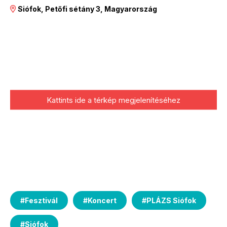
Siófok, Petőfi sétány 3, Magyarország
Kattints ide a térkép megjelenítéséhez
#
Fesztivál
#
Koncert
#
PLÁZS Siófok
#
Siófok