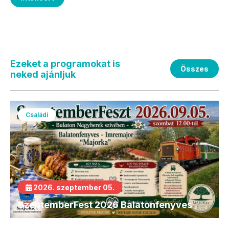
Ezeket a programokat is
Összes
neked ajánljuk
Családi
2026. szeptember 05.
SzeptemberFest 2026 Balatonfenyves