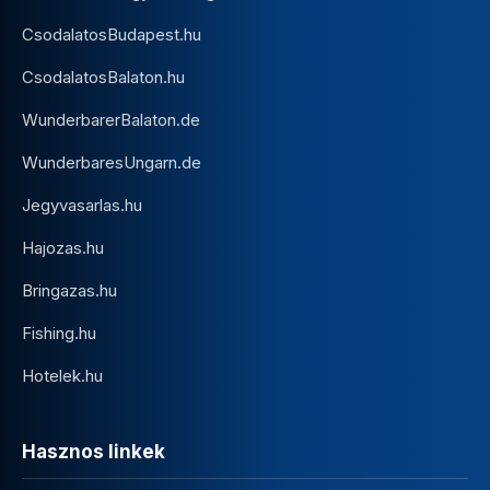
CsodalatosBudapest.hu
CsodalatosBalaton.hu
WunderbarerBalaton.de
WunderbaresUngarn.de
Jegyvasarlas.hu
Hajozas.hu
Bringazas.hu
Fishing.hu
Hotelek.hu
Hasznos linkek