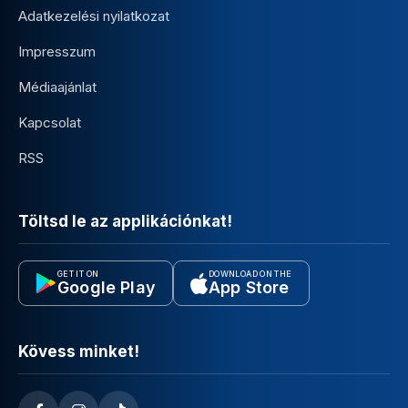
Adatkezelési nyilatkozat
Impresszum
Médiaajánlat
Kapcsolat
RSS
Töltsd le az applikációnkat!
GET IT ON
DOWNLOAD ON THE
Google Play
App Store
Kövess minket!