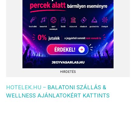
HIRDETÉS
HOTELEK.HU –
BALATONI SZÁLLÁS &
WELLNESS AJÁNLATOKÉRT KATTINTS