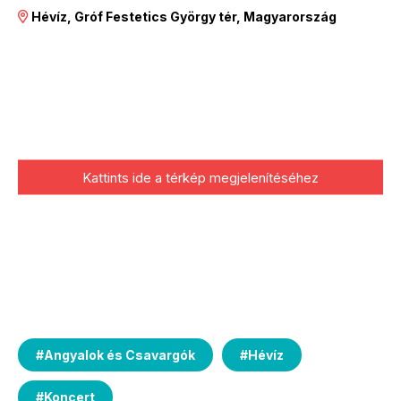
Hévíz, Gróf Festetics György tér, Magyarország
Kattints ide a térkép megjelenítéséhez
#
Angyalok és Csavargók
#
Hévíz
#
Koncert