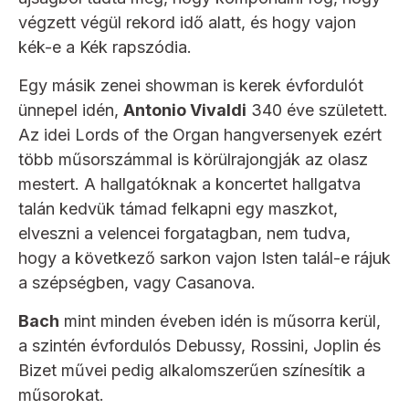
végzett végül rekord idő alatt, és hogy vajon
kék-e a Kék rapszódia.
Egy másik zenei showman is kerek évfordulót
ünnepel idén,
Antonio Vivaldi
340 éve született.
Az idei Lords of the Organ hangversenyek ezért
több műsorszámmal is körülrajongják az olasz
mestert. A hallgatóknak a koncertet hallgatva
talán kedvük támad felkapni egy maszkot,
elveszni a velencei forgatagban, nem tudva,
hogy a következő sarkon vajon Isten talál-e rájuk
a szépségben, vagy Casanova.
Bach
mint minden éveben idén is műsorra kerül,
a szintén évfordulós Debussy, Rossini, Joplin és
Bizet művei pedig alkalomszerűen színesítik a
műsorokat.