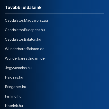
További oldalaink
CsodalatosMagyarorszag
CsodalatosBudapest.hu
CsodalatosBalaton.hu
WunderbarerBalaton.de
WunderbaresUngarn.de
Jegyvasarlas.hu
Hajozas.hu
Bringazas.hu
Fishing.hu
Hotelek.hu