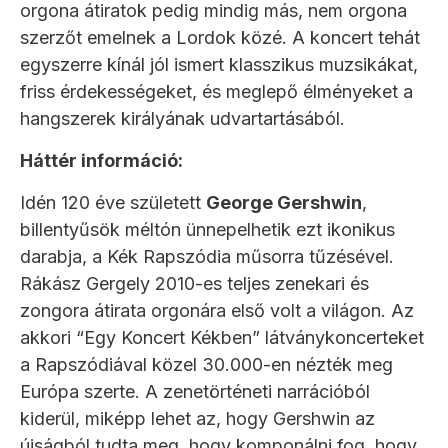
orgona átiratok pedig mindig más, nem orgona
szerzőt emelnek a Lordok közé. A koncert tehát
egyszerre kínál jól ismert klasszikus muzsikákat,
friss érdekességeket, és meglepő élményeket a
hangszerek királyának udvartartásából.
Háttér információ:
Idén 120 éve született
George Gershwin
,
billentyűsök méltón ünnepelhetik ezt ikonikus
darabja, a Kék Rapszódia műsorra tűzésével.
Rákász Gergely 2010-es teljes zenekari és
zongora átirata orgonára első volt a világon. Az
akkori “Egy Koncert Kékben” látványkoncerteket
a Rapszódiával közel 30.000-en nézték meg
Európa szerte. A zenetörténeti narrációból
kiderül, miképp lehet az, hogy Gershwin az
újságból tudta meg, hogy komponálni fog, hogy