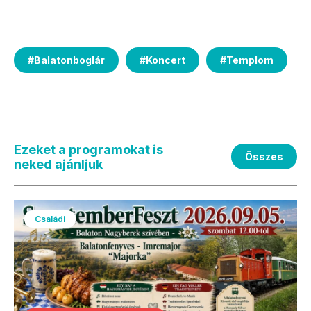
#
Balatonboglár
#
Koncert
#
Templom
Ezeket a programokat is
Összes
neked ajánljuk
Családi