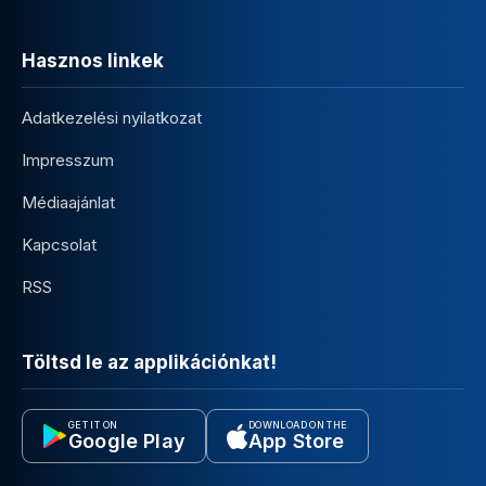
Hasznos linkek
Adatkezelési nyilatkozat
Impresszum
Médiaajánlat
Kapcsolat
RSS
Töltsd le az applikációnkat!
GET IT ON
DOWNLOAD ON THE
Google Play
App Store