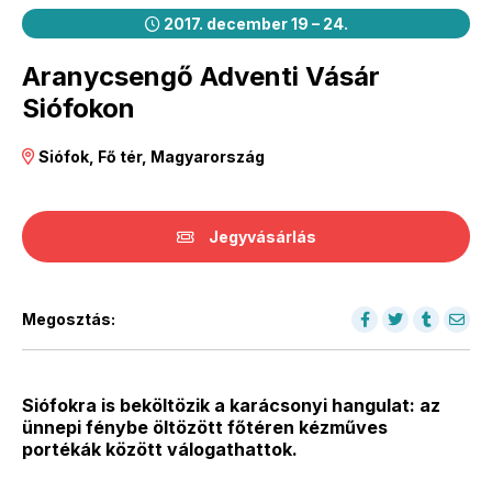
2017. december 19 – 24.
Aranycsengő Adventi Vásár
Siófokon
Siófok, Fő tér, Magyarország
Jegyvásárlás
Megosztás:
Siófokra is beköltözik a karácsonyi hangulat: az
ünnepi fénybe öltözött főtéren kézműves
portékák között válogathattok.