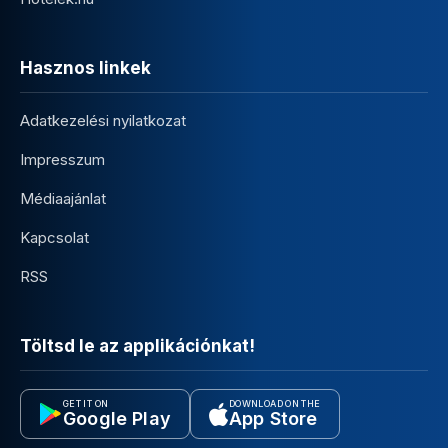
Hasznos linkek
Adatkezelési nyilatkozat
Impresszum
Médiaajánlat
Kapcsolat
RSS
Töltsd le az applikációnkat!
GET IT ON
DOWNLOAD ON THE
Google Play
App Store