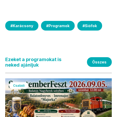
#
Karácsony
#
Programok
#
Siófok
Ezeket a programokat is
Összes
neked ajánljuk
Családi