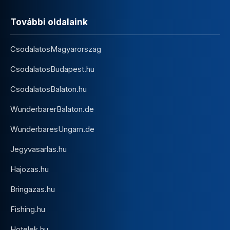
További oldalaink
CsodalatosMagyarorszag
CsodalatosBudapest.hu
CsodalatosBalaton.hu
WunderbarerBalaton.de
WunderbaresUngarn.de
Jegyvasarlas.hu
Hajozas.hu
Bringazas.hu
Fishing.hu
Hotelek.hu