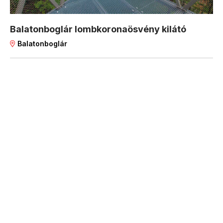
Balatonboglár lombkoronaösvény kilátó
Balatonboglár