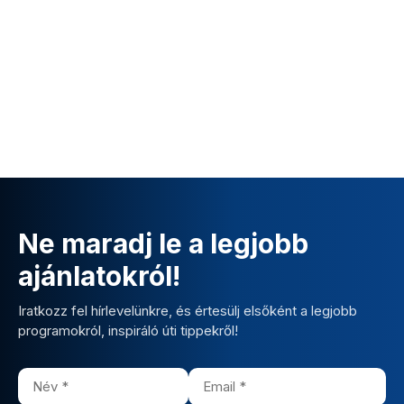
Ne maradj le a legjobb
ajánlatokról!
Iratkozz fel hírlevelünkre, és értesülj elsőként a legjobb
programokról, inspiráló úti tippekről!