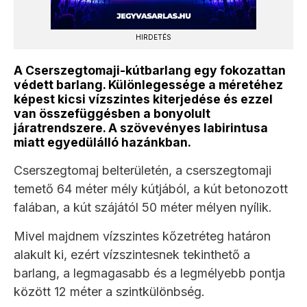
HIRDETÉS
A Cserszegtomaji-kútbarlang egy fokozattan
védett barlang. Különlegessége a méretéhez
képest kicsi vízszintes kiterjedése és ezzel
van összefüggésben a bonyolult
járatrendszere. A szövevényes labirintusa
miatt egyedülálló hazánkban.
Cserszegtomaj belterületén, a cserszegtomaji
temető 64 méter mély kútjából, a kút betonozott
falában, a kút szájától 50 méter mélyen nyílik.
Mivel majdnem vízszintes kőzetréteg határon
alakult ki, ezért vízszintesnek tekinthető a
barlang, a legmagasabb és a legmélyebb pontja
között 12 méter a szintkülönbség.