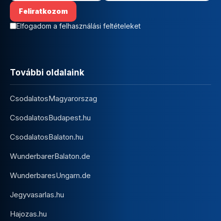
Elfogadom a felhasználási feltételeket
További oldalaink
CsodalatosMagyarorszag
CsodalatosBudapest.hu
CsodalatosBalaton.hu
WunderbarerBalaton.de
WunderbaresUngarn.de
Jegyvasarlas.hu
Hajozas.hu