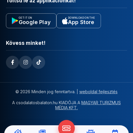
Töltsd le az applikációnkat!
GET IT ON
DOWNLOAD ON THE
Google Play
App Store
Kövess minket!
© 2026 Minden jog fenntartva. |
weboldal fejlesztés
A csodalatosbalaton.hu KIADÓJA A
MAGYAR TURIZMUS
MÉDIA KFT.