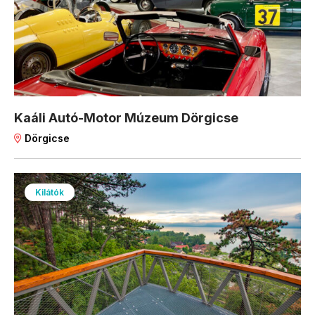
Kaáli Autó-Motor Múzeum Dörgicse
Dörgicse
Kilátók