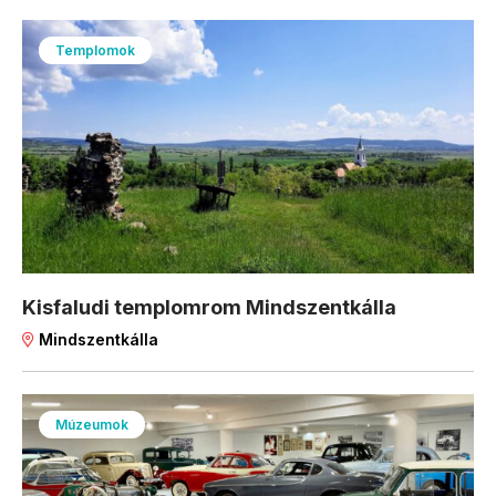
Templomok
Kisfaludi templomrom Mindszentkálla
Mindszentkálla
Múzeumok