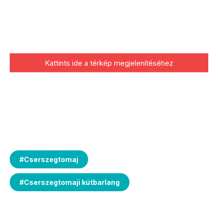
Kattints ide a térkép megjelenítéséhez
#
Cserszegtomaj
#
Cserszegtomaji kútbarlang