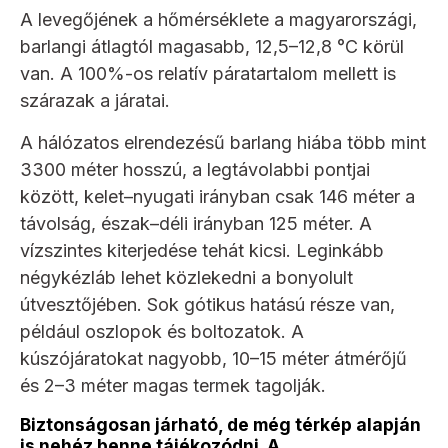
A levegőjének a hőmérséklete a magyarországi,
barlangi átlagtól magasabb, 12,5–12,8 °C körül
van. A 100%-os relatív páratartalom mellett is
szárazak a járatai.
A hálózatos elrendezésű barlang hiába több mint
3300 méter hosszú, a legtávolabbi pontjai
között, kelet–nyugati irányban csak 146 méter a
távolság, észak–déli irányban 125 méter. A
vízszintes kiterjedése tehát kicsi. Leginkább
négykézláb lehet közlekedni a bonyolult
útvesztőjében. Sok gótikus hatású része van,
például oszlopok és boltozatok. A
kúszójáratokat nagyobb, 10–15 méter átmérőjű
és 2–3 méter magas termek tagolják.
Biztonságosan járható, de még térkép alapján
is nehéz benne tájékozódni. A