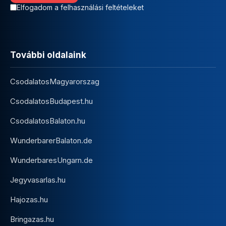
Elfogadom a felhasználási feltételeket
További oldalaink
CsodalatosMagyarorszag
CsodalatosBudapest.hu
CsodalatosBalaton.hu
WunderbarerBalaton.de
WunderbaresUngarn.de
Jegyvasarlas.hu
Hajozas.hu
Bringazas.hu