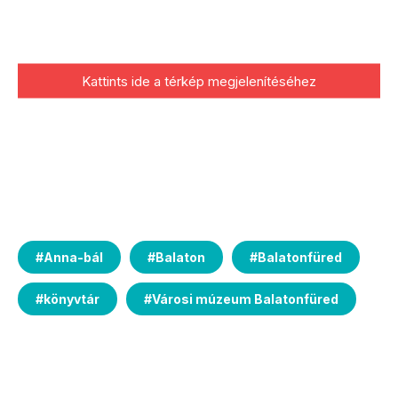
Kattints ide a térkép megjelenítéséhez
#
Anna-bál
#
Balaton
#
Balatonfüred
#
könyvtár
#
Városi múzeum Balatonfüred