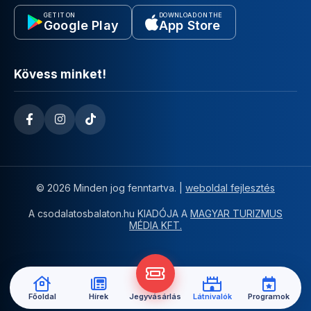
GET IT ON
DOWNLOAD ON THE
Google Play
App Store
Kövess minket!
© 2026 Minden jog fenntartva. |
weboldal fejlesztés
A csodalatosbalaton.hu KIADÓJA A
MAGYAR TURIZMUS
MÉDIA KFT.
Főoldal
Hírek
Jegyvásárlás
Látnivalók
Programok