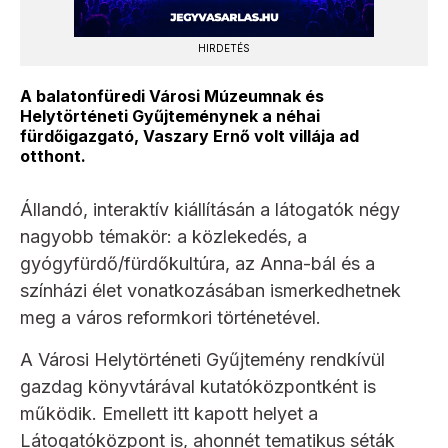
HIRDETÉS
A balatonfüredi Városi Múzeumnak és
Helytörténeti Gyűjteménynek a néhai
fürdőigazgató, Vaszary Ernő volt villája ad
otthont.
Állandó, interaktív kiállításán a látogatók négy
nagyobb témakör: a közlekedés, a
gyógyfürdő/fürdőkultúra, az Anna-bál és a
színházi élet vonatkozásában ismerkedhetnek
meg a város reformkori történetével.
A Városi Helytörténeti Gyűjtemény rendkívül
gazdag könyvtárával kutatóközpontként is
működik. Emellett itt kapott helyet a
Látogatóközpont is, ahonnét tematikus séták