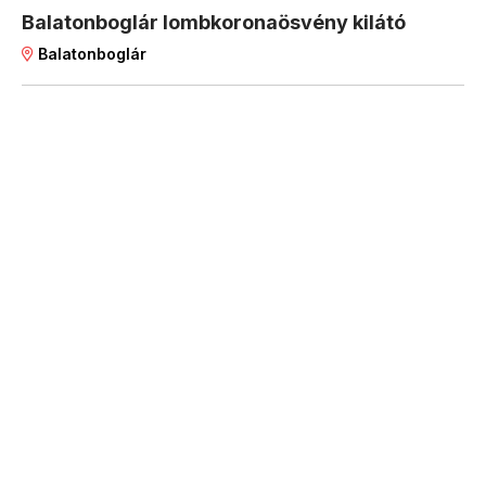
Balatonboglár lombkoronaösvény kilátó
Balatonboglár