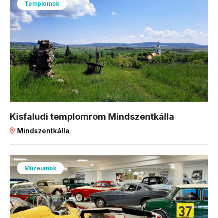
Templomok
Kisfaludi templomrom Mindszentkálla
Mindszentkálla
Múzeumok