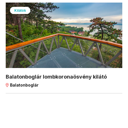
Kilátók
Balatonboglár lombkoronaösvény kilátó
Balatonboglár