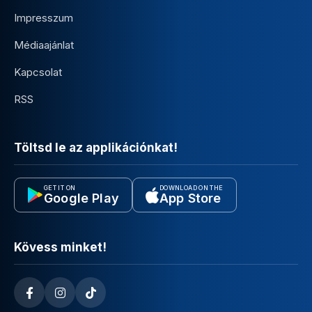
Impresszum
Médiaajánlat
Kapcsolat
RSS
Töltsd le az applikációnkat!
GET IT ON
DOWNLOAD ON THE
Google Play
App Store
Kövess minket!