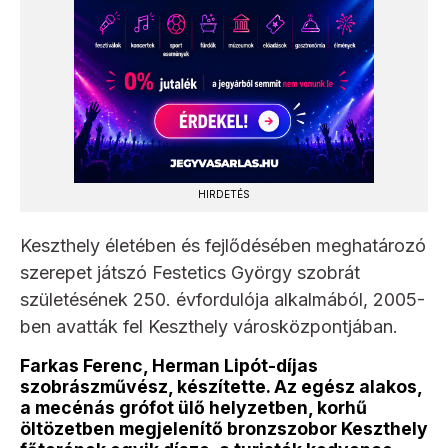
HIRDETÉS
Keszthely életében és fejlődésében meghatározó
szerepet játszó Festetics György szobrát
születésének 250. évfordulója alkalmából, 2005-
ben avatták fel Keszthely városközpontjában.
Farkas Ferenc, Herman Lipót-díjas
szobrászművész, készítette. Az egész alakos,
a mecénás grófot ülő helyzetben, korhű
öltözetben megjelenítő bronzszobor Keszthely