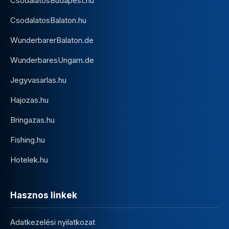
CsodalatosBudapest.hu
CsodalatosBalaton.hu
WunderbarerBalaton.de
WunderbaresUngarn.de
Jegyvasarlas.hu
Hajozas.hu
Bringazas.hu
Fishing.hu
Hotelek.hu
Hasznos linkek
Adatkezelési nyilatkozat