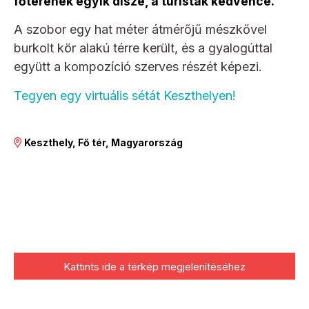
főterének egyik dísze, a turisták kedvence.
A szobor egy hat méter átmérőjű mészkővel
burkolt kör alakú térre került, és a gyalogúttal
együtt a kompozíció szerves részét képezi.
Tegyen egy virtuális sétát Keszthelyen!
Keszthely, Fő tér, Magyarország
Kattints ide a térkép megjelenítéséhez