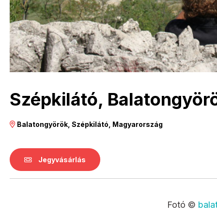
Szépkilátó, Balatongyör
Balatongyörök, Szépkilátó, Magyarország
Jegyvásárlás
Fotó ©
bala