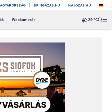
MAGYARORSZÁG
BRINGAZAS.HU
HAJOZAS.HU
lók
Webkamerák
29 °
C