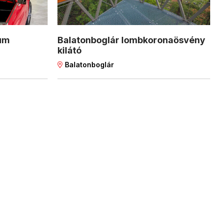
um
Balatonboglár lombkoronaösvény
kilátó
Balatonboglár