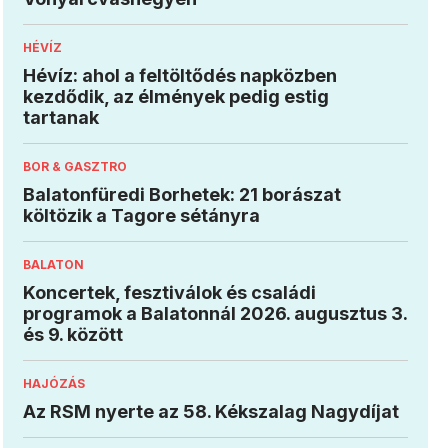
HÉVÍZ
Hévíz: ahol a feltöltődés napközben
kezdődik, az élmények pedig estig
tartanak
BOR & GASZTRO
Balatonfüredi Borhetek: 21 borászat
költözik a Tagore sétányra
BALATON
Koncertek, fesztiválok és családi
programok a Balatonnál 2026. augusztus 3.
és 9. között
HAJÓZÁS
Az RSM nyerte az 58. Kékszalag Nagydíjat