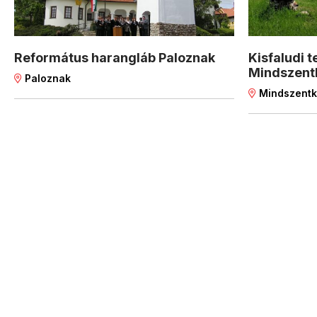
Református harangláb Paloznak
Kisfaludi
Mindszent
Paloznak
Mindszentk