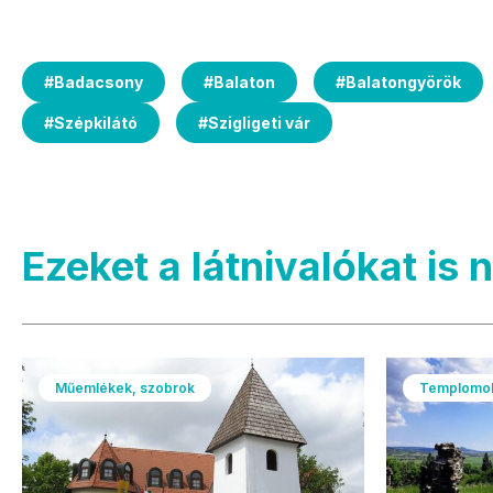
#
Badacsony
#
Balaton
#
Balatongyörök
#
Szépkilátó
#
Szigligeti vár
Ezeket a látnivalókat is 
Műemlékek, szobrok
Templomo