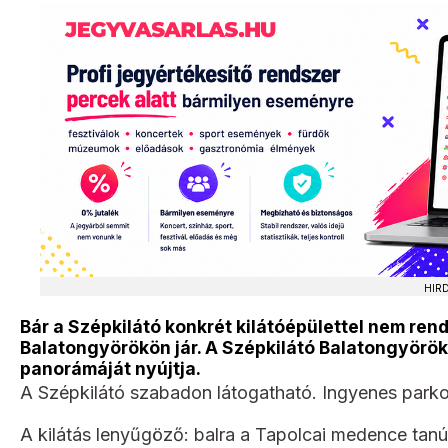
HIR
Bár a Szépkilátó konkrét kilátóépülettel nem ren
Balatongyörökön jár. A Szépkilátó Balatongyörök
panorámáját nyújtja.
A Szépkilátó szabadon látogatható. Ingyenes parkoló
A kilátás lenyűgöző: balra a Tapolcai medence tan