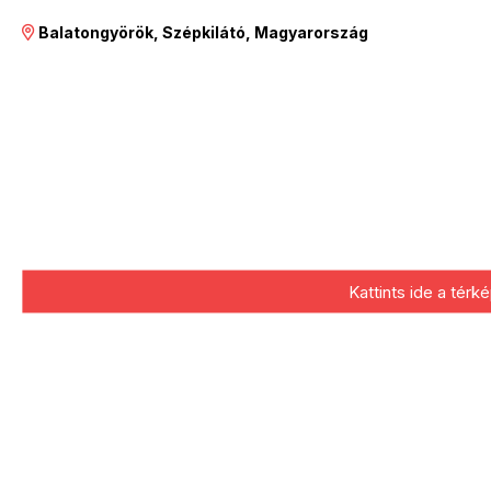
Balatongyörök, Szépkilátó, Magyarország
Kattints ide a tér