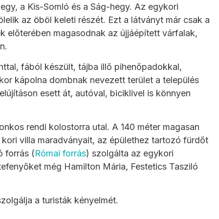
hegy, a Kis-Somló és a Ság-hegy. Az egykori
lik az öböl keleti részét. Ezt a látványt már csak a
k előterében magasodnak az újjáépített várfalak,
n.
ttal, fából készült, tájba illő pihenőpadokkal,
ykor kápolna dombnak nevezett terület a település
elújításon esett át, autóval, biciklivel is könnyen
onkos rendi kolostorra utal. A 140 méter magasan
ori villa maradványait, az épülethez tartozó fürdőt
 forrás (
Római forrás
) szolgálta az egykori
ketefenyőket még Hamilton Mária, Festetics Tasziló
zolgálja a turisták kényelmét.