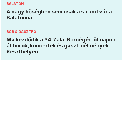
BALATON
A nagy hőségben sem csak a strand vár a
Balatonnál
BOR & GASZTRO
Ma kezdődik a 34. Zalai Borcégér: öt napon
át borok, koncertek és gasztroélmények
Keszthelyen