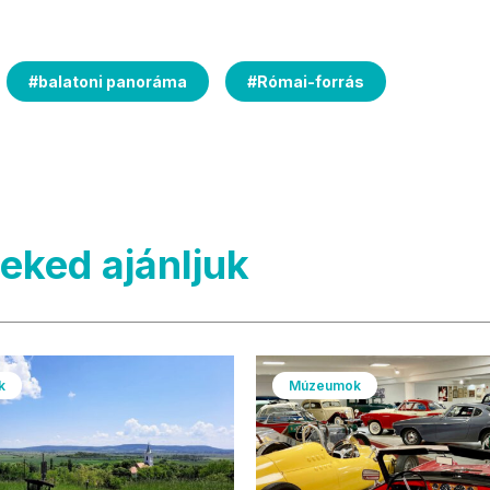
#
balatoni panoráma
#
Római-forrás
neked ajánljuk
k
Múzeumok