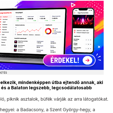
DETÉS
delkezik, mindenképpen útba ejtendő annak, aki
 és a Balaton legszebb, legcsodálatosabb
, piknik asztalok, büfék várják az arra látogatókat.
úhegyei: a Badacsony, a Szent György-hegy, a