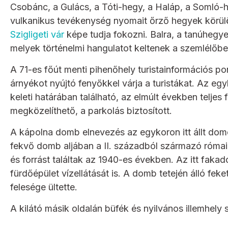
Csobánc, a Gulács, a Tóti-hegy, a Haláp, a Somló-
vulkanikus tevékenység nyomait őrző hegyek körülöle
Szigligeti vár
képe tudja fokozni. Balra, a tanúhegye
melyek történelmi hangulatot keltenek a szemlélőbe
A 71-es főút menti pihenőhely turistainformációs pon
árnyékot nyújtó fenyőkkel várja a turistákat. Az eg
keleti határában található, az elmúlt években teljes f
megközelíthető, a parkolás biztosított.
A kápolna domb elnevezés az egykoron itt állt dom
fekvő domb aljában a II. századból származó római k
és forrást találtak az 1940-es években. Az itt fakadó
fürdőépület vízellátását is. A domb tetején álló fe
felesége ültette.
A kilátó másik oldalán büfék és nyilvános illemhely s