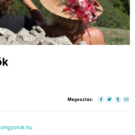
ök
Megosztás:
tongyorok.hu