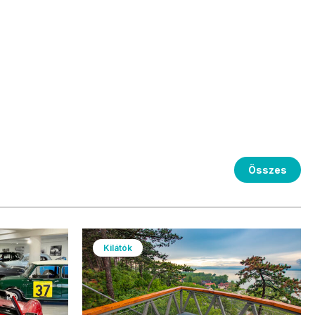
Összes
Kilátók