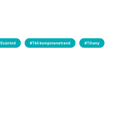
#
Szántód
#
Téli kompmenetrend
#
Tihany