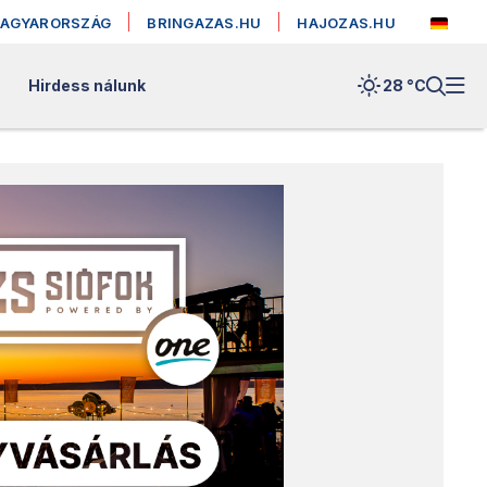
MAGYARORSZÁG
BRINGAZAS.HU
HAJOZAS.HU
Hirdess nálunk
28 °
C