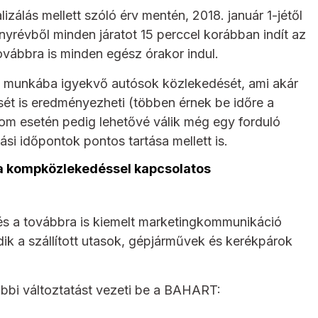
álás mellett szóló érv mentén, 2018. január 1-jétől
révből minden járatot 15 perccel korábban indít az
vábbra is minden egész órakor indul.
rtra munkába igyekvő autósok közlekedését, ami akár
ét is eredményezheti (többen érnek be időre a
om esetén pedig lehetővé válik még egy forduló
lási időpontok pontos tartása mellett is.
 a kompközlekedéssel kapcsolatos
és a továbbra is kiemelt marketingkommunikáció
k a szállított utasok, gépjárművek és kerékpárok
lábbi változtatást vezeti be a BAHART: