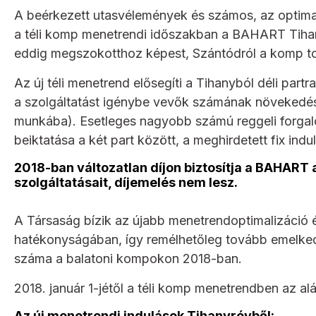
A beérkezett utasvélemények és számos, az optimaliz
a téli komp menetrendi időszakban a BAHART Tihany
eddig megszokotthoz képest, Szántódról a komp to
Az új téli menetrend elősegíti a Tihanyból déli pa
a szolgáltatást igénybe vevők számának növekedés
munkába). Esetleges nagyobb számú reggeli forgal
beiktatása a két part között, a meghirdetett fix indu
2018-ban változatlan díjon biztosítja a BAHART
szolgáltatásait, díjemelés nem lesz.
A Társaság bízik az újabb menetrendoptimalizáció 
hatékonyságában, így remélhetőleg tovább emelkedi
száma a balatoni kompokon 2018-ban.
2018. január 1-jétől a téli komp menetrendben az a
Az új menetrendi indulások Tihanyrévből: