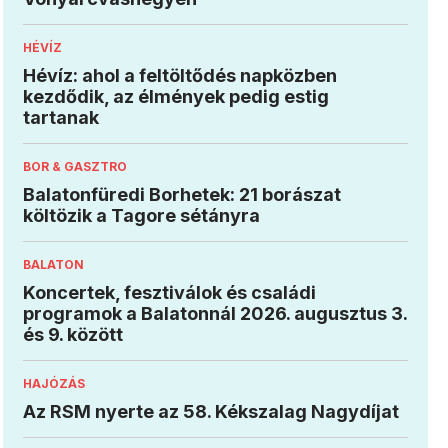
HÉVÍZ
Hévíz: ahol a feltöltődés napközben
kezdődik, az élmények pedig estig
tartanak
BOR & GASZTRO
Balatonfüredi Borhetek: 21 borászat
költözik a Tagore sétányra
BALATON
Koncertek, fesztiválok és családi
programok a Balatonnál 2026. augusztus 3.
és 9. között
HAJÓZÁS
Az RSM nyerte az 58. Kékszalag Nagydíjat