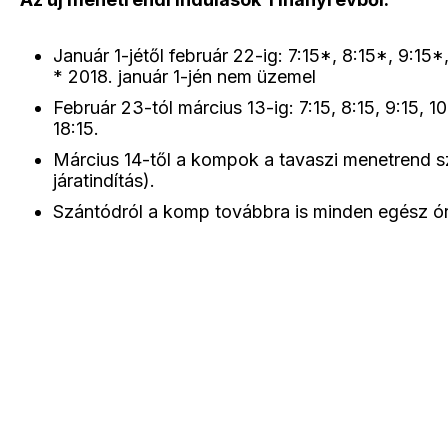
Január 1-jétől február 22-ig: 7:15*, 8:15*, 9:15*, 1
* 2018. január 1-jén nem üzemel
Február 23-tól március 13-ig: 7:15, 8:15, 9:15, 10:1
18:15.
Március 14-től a kompok a tavaszi menetrend s
járatindítás).
Szántódról a komp továbbra is minden egész ór