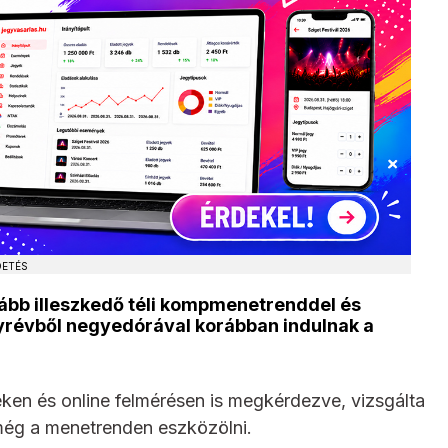
DETÉS
ább illeszkedő téli kompmenetrenddel és
anyrévből negyedórával korábban indulnak a
n és online felmérésen is megkérdezve, vizsgálta
még a menetrenden eszközölni.