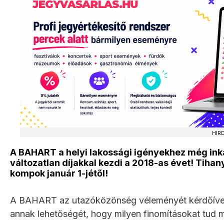
HIR
A BAHART a helyi lakossági igényekhez még ink
változatlan díjakkal kezdi a 2018-as évet! Tih
kompok január 1-jétől!
A BAHART az utazóközönség véleményét kérdőíveke
annak lehetőségét, hogy milyen finomításokat tud 