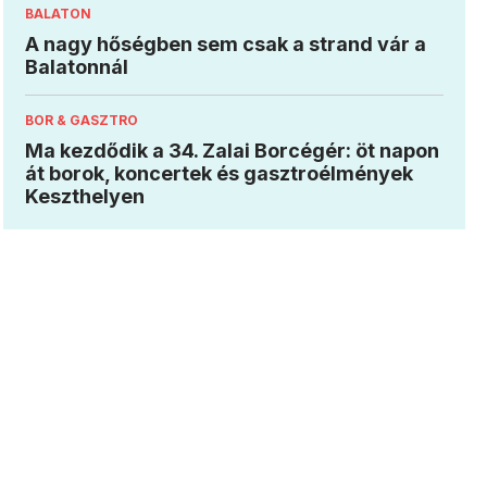
BALATON
A nagy hőségben sem csak a strand vár a
Balatonnál
BOR & GASZTRO
Ma kezdődik a 34. Zalai Borcégér: öt napon
át borok, koncertek és gasztroélmények
Keszthelyen