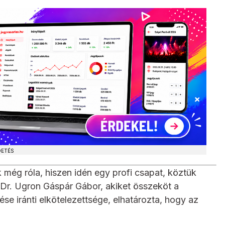
DETÉS
még róla, hiszen idén egy profi csapat, köztük
r. Ugron Gáspár Gábor, akiket összeköt a
tése iránti elkötelezettsége, elhatározta, hogy az