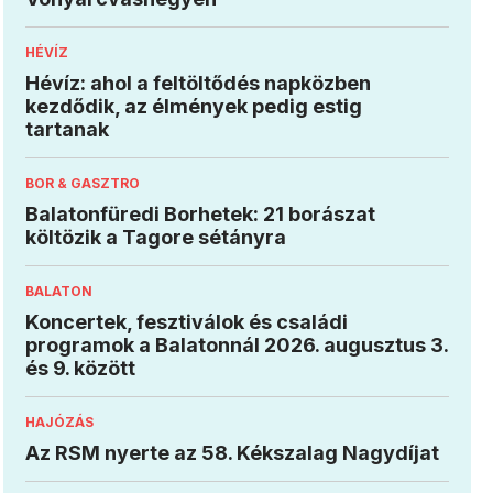
HÉVÍZ
Hévíz: ahol a feltöltődés napközben
kezdődik, az élmények pedig estig
tartanak
BOR & GASZTRO
Balatonfüredi Borhetek: 21 borászat
költözik a Tagore sétányra
BALATON
Koncertek, fesztiválok és családi
programok a Balatonnál 2026. augusztus 3.
és 9. között
HAJÓZÁS
Az RSM nyerte az 58. Kékszalag Nagydíjat