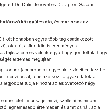
lgetett Dr. Dulin Jenővel és Dr. Ugron Gáspár
 határozó közgyűlés óta, és máris sok az
lt két hónapban egyre több tag csatlakozott
ző, oktató, akik eddig is eredményes
ás fejlesztése és velünk együtt úgy gondolták, hogy
ységét érdemes megújítani.
pikonunk januárban az egyesület színeiben kezdte
as intenzitással, a nemzetközi jó gyakorlatokra
 a legjobbat tudja kihozni az elkövetkező négy
en emberfeletti munka jellemzi, szellemi és emberi
a szó legnemesebb értelmében és amit csinál, az a