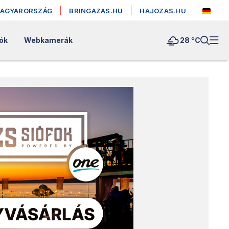
MAGYARORSZÁG
BRINGAZAS.HU
HAJOZAS.HU
ók
Webkamerák
28 °
C