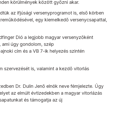
minden körülmények között győzni akar.
tük az ifjúsági versenyprogramot is, első körben
özreműködésével, egy kiemelkedő versenycsapattal,
oldfinger Dió a legjobb magyar versenyzőként
n, ami úgy gondolom, szép
bajnoki cím és a VB 7-ik helyezés szintén
szervezését is, valamint a kezdő vitorlás
zedben Dr. Dulin Jenő elnök neve fémjelezte. Úgy
yet az elmúlt évtizedekben a magyar vitorlázás
sapatunkat és támogatja az új