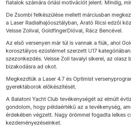
fiatalok számára óriási motivációt jelent. Mindig, 
De Zsombi felkészülése mellett márciusban megkezd
a Laser Radialhajóosztályban, Arató Ricsi edzői k
Veisse Zolival, GoldfingerDióval, Rácz Bencével.
Az első versenyen már túl is vannak a fiúk, ahol G
korosztályos ezüstérmet szerzett U17 kategóriába
szezonkezdés. Veisse Zoli tavalyi sikerei, az olasz 
bizakodásra ad okot.
Megkezdtük a Laser 4.7 és Optimist versenyprogram 
gyerektáborok előkészítését.
A Balatoni Yacht Club tevékenységét az elmúlt évti
gondolom, hogy példaértékű az a tevékenység, amel
érdekében végzett. Nagy örömmel fogadta lelkes c
kezdeményezéseinket.