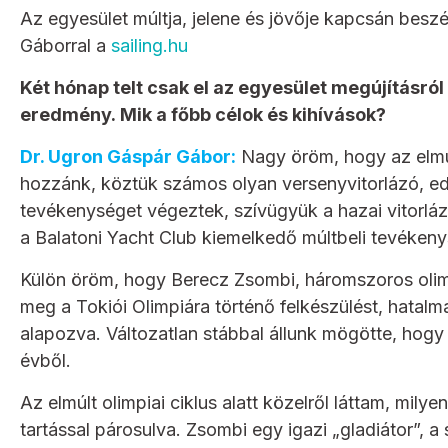
Az egyesület múltja, jelene és jövője kapcsán beszé
Gáborral a
sailing.hu
Két hónap telt csak el az egyesület megújításról
eredmény. Mik a főbb célok és kihívások?
Dr. Ugron Gáspár Gábor:
Nagy öröm, hogy az elmú
hozzánk, köztük számos olyan versenyvitorlázó, ed
tevékenységet végeztek, szívügyük a hazai vitorláz
a Balatoni Yacht Club kiemelkedő múltbeli tevéken
Külön öröm, hogy Berecz Zsombi, háromszoros olim
meg a Tokiói Olimpiára történő felkészülést, hatalm
alapozva. Változatlan stábbal állunk mögötte, hogy
évből.
Az elmúlt olimpiai ciklus alatt közelről láttam, mily
tartással párosulva. Zsombi egy igazi „gladiátor”, 