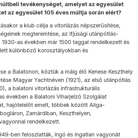
múltbeli tevékenységet, amelyet az egyesület
et az egyesület 105 éves múltja során elért?
ásakor a klub célja a vitorlázás népszerűsítése,
ségeinek megteremtése, az ifjúsági utánpótlás-
az 1930-as években már 1500 taggal rendelkezett és
dett különböző korosztályokban és
se a Balatonon, köztük a máig élő Kenese Keszthely
tetése Magyar Yachtnéven (1921), az első utánpótlás
, a balatoni vitorlázás infrastrukturális
as években a Balatoni Viharjelző Szolgálat
hajótelelőt emelt, többek között Aliga-
nbogláron, Zamárdiban, Keszthelyen,
 vagyonnal rendelkezett.
49-ben feloszlatták, ingó és ingatlan vagyonát