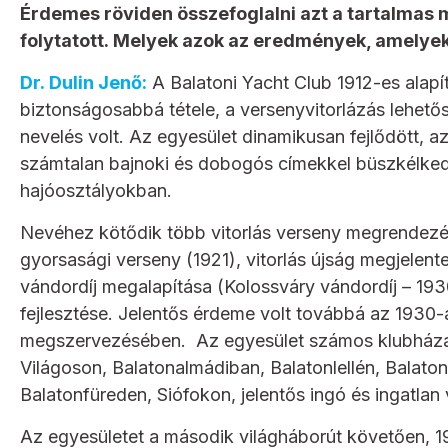
Érdemes röviden összefoglalni azt a tartalmas 
folytatott. Melyek azok az eredmények, amelyek
Dr. Dulin Jenő:
A Balatoni Yacht Club 1912-es alapít
biztonságosabbá tétele, a versenyvitorlázás lehető
nevelés volt. Az egyesület dinamikusan fejlődött, 
számtalan bajnoki és dobogós címekkel büszkélke
hajóosztályokban.
Nevéhez kötődik több vitorlás verseny megrendezé
gyorsasági verseny (1921), vitorlás újság megjelen
vándordíj megalapítása (Kolossváry vándordíj – 1930)
fejlesztése. Jelentős érdeme volt továbbá az 1930-
megszervezésében. Az egyesület számos klubházat, 
Világoson, Balatonalmádiban, Balatonlellén, Balato
Balatonfüreden, Siófokon, jelentős ingó és ingatlan
Az egyesületet a második világháborút követően, 19