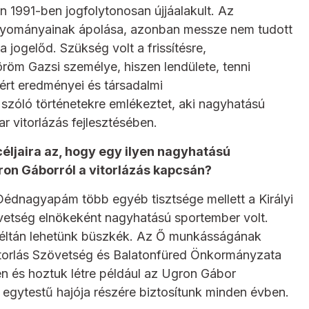
n 1991-ben jogfolytonosan újjáalakult. Az
 hagyományainak ápolása, azonban messze nem tudott
a jogelőd. Szükség volt a frissítésre,
öröm Gazsi személye, hiszen lendülete, tenni
lért eredményei és társadalmi
szóló történetekre emlékeztet, aki nagyhatású
r vitorlázás fejlesztésében.
éljaira az, hogy egy ilyen nagyhatású
on Gáborról a vitorlázás kapcsán?
édnagyapám több egyéb tisztsége mellett a Királyi
vetség elnökeként nagyhatású sportember volt.
éltán lehetünk büszkék. Az Ő munkásságának
Vitorlás Szövetség és Balatonfüred Önkormányzata
n és hoztuk létre például az Ugron Gábor
egytestű hajója részére biztosítunk minden évben.