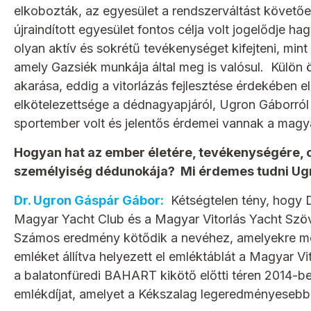
elkobozták, az egyesület a rendszerváltást követőe
újraindított egyesület fontos célja volt jogelődje
olyan aktív és sokrétű tevékenységet kifejteni, mint 
amely Gazsiék munkája által meg is valósul. Külön 
akarása, eddig a vitorlázás fejlesztése érdekében e
elkötelezettsége a dédnagyapjáról, Ugron Gáborról 
sportember volt és jelentős érdemei vannak a magya
Hogyan hat az ember életére, tevékenységére, c
személyiség dédunokája? Mi érdemes tudni Ugr
Dr. Ugron Gáspár Gábor:
Kétségtelen tény, hogy D
Magyar Yacht Club és a Magyar Vitorlás Yacht Szö
Számos eredmény kötődik a nevéhez, amelyekre m
emléket állítva helyezett el emléktáblát a Magyar 
a balatonfüredi BAHART kikötő előtti téren 2014-be
emlékdíjat, amelyet a Kékszalag legeredményesebb 