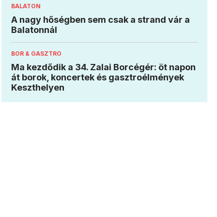
BALATON
A nagy hőségben sem csak a strand vár a
Balatonnál
BOR & GASZTRO
Ma kezdődik a 34. Zalai Borcégér: öt napon
át borok, koncertek és gasztroélmények
Keszthelyen