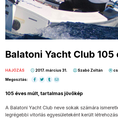
Balatoni Yacht Club 105
HAJÓZÁS
2017. március 31.
Szabó Zoltán
cs
Megosztás:
105 éves múlt, tartalmas jövőkép
A Balatoni Yacht Club neve sokak számára ismeret
legrégebbi vitorlás egyesületeként került létrehozá