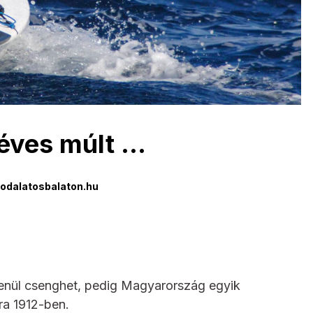
 éves múlt …
odalatosbalaton.hu
lenül csenghet, pedig Magyarország egyik
sra 1912-ben.