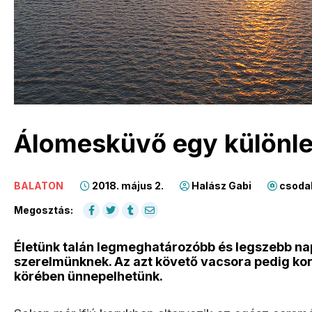
Álomesküvő egy különle
BALATON
2018. május 2.
Halász Gabi
csodal
Megosztás:
Életünk talán legmeghatározóbb és legszebb na
szerelmünknek. Az azt követő vacsora pedig kor
körében ünnepelhetünk.