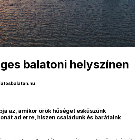
ges balatoni helyszínen
atosbalaton.hu
pja az, amikor örök hűséget esküszünk
onát ad erre, hiszen családunk és barátaink