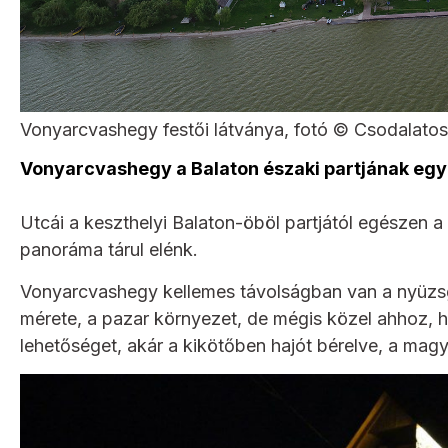
Vonyarcvashegy festői látványa, fotó © Csodalato
Vonyarcvashegy a Balaton északi partjának eg
Utcái a keszthelyi Balaton-öböl partjától egészen a
panoráma tárul elénk.
Vonyarcvashegy kellemes távolságban van a nyüzsg
mérete, a pazar környezet, de mégis közel ahhoz, h
lehetőséget, akár a kikötőben hajót bérelve, a magya