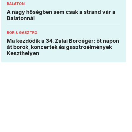
BALATON
A nagy hőségben sem csak a strand vár a
Balatonnál
BOR & GASZTRO
Ma kezdődik a 34. Zalai Borcégér: öt napon
át borok, koncertek és gasztroélmények
Keszthelyen