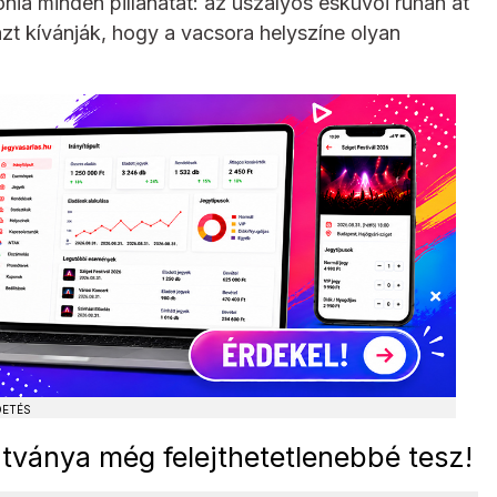
nia minden pillanatát: az uszályos esküvői ruhán át
zt kívánják, hogy a vacsora helyszíne olyan
DETÉS
átványa még felejthetetlenebbé tesz!