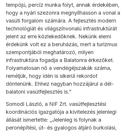
tempójú, percíz munka folyt, annak érdekében,
hogy a nyári szezonra megnyílhasson a vonal a
vasúti forgalom számára. A fejlesztés modern
technológiát és világszínvonalú infrastruktúrát
jelent az erre közlekedőknek. Nekünk elemi
érdekünk volt ez a beruházás, mert a turizmus
szempontjából meghatározó, milyen
infrastruktúra fogadja a Balatonra érkezőket.
Folyamatosan nő a vendégéjszakák száma,
reméljük, hogy idén is sikerül rekordot
döntenünk. Ehhez nagyban hozzájárul a dél-
balatoni vasútfejlesztés is.”
Somodi László, a NIF Zrt. vasútfejlesztési
koordinációs igazgatója a kivitelezés jelenlegi
állását ismertette: „Jelenleg is folynak a
peronépítési, út- és gyalogos átjáró burkolási,