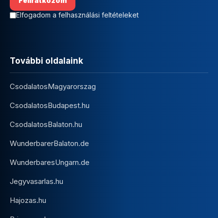
Elfogadom a felhasználási feltételeket
További oldalaink
CsodalatosMagyarorszag
CsodalatosBudapest.hu
CsodalatosBalaton.hu
WunderbarerBalaton.de
WunderbaresUngarn.de
Jegyvasarlas.hu
Hajozas.hu