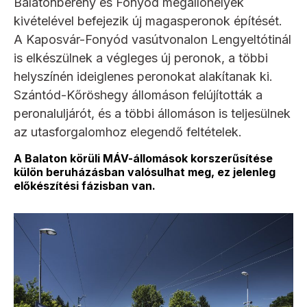
Balatonberény és Fonyód megállóhelyek
kivételével befejezik új magasperonok építését.
A Kaposvár-Fonyód vasútvonalon Lengyeltótinál
is elkészülnek a végleges új peronok, a többi
helyszínén ideiglenes peronokat alakítanak ki.
Szántód-Kőröshegy állomáson felújították a
peronaluljárót, és a többi állomáson is teljesülnek
az utasforgalomhoz elegendő feltételek.
A Balaton körüli MÁV-állomások korszerűsítése
külön beruházásban valósulhat meg, ez jelenleg
előkészítési fázisban van.