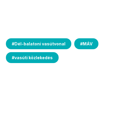
#
Dél-balatoni vasútvonal
#
MÁV
#
vasúti közlekedés