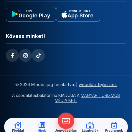
GET IT ON
DOWNLOAD ON THE
Google Play
App Store
Kövess minket!
© 2026 Minden jog fenntartva. |
weboldal fejlesztés
A csodalatosbalaton.hu KIADÓJA A
MAGYAR TURIZMUS
MÉDIA KFT.
Főoldal
Hírek
Jegyvásárlás
Látnivalók
Programok