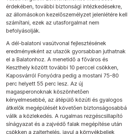
érdekében, további biztonsági intézkedésekre,
az állomásokon kezelőszemélyzet jelenlétére kell
számítani, ezek az utasforgalmat nem
befolyásolják.
A dél-balatoni vasútvonal fejlesztésének
eredményeként az utazók gyorsabban juthatnak
el a Balatonhoz. A menetidő a főváros és
Keszthely között további 10 perccel csökken,
Kaposvárról Fonyódra pedig a mostani 75-80
perc helyett 55 perc lesz. Az új
magasperonoknak köszönhetően
kényelmesebbé, az átépülő közúti és gyalogos
átkelők megépülését követően biztonságosabbá
válik a közlekedés. A rugalmas rezgéscsillapító
sínágyazat és a zajvédő falak megépítése után
csökken a zajterhelés, javul a környékbeliek