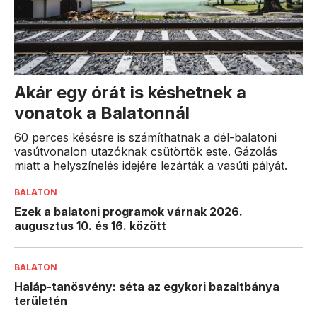
Akár egy órát is késhetnek a
vonatok a Balatonnál
60 perces késésre is számíthatnak a dél-balatoni
vasútvonalon utazóknak csütörtök este. Gázolás
miatt a helyszínelés idejére lezárták a vasúti pályát.
BALATON
Ezek a balatoni programok várnak 2026.
augusztus 10. és 16. között
BALATON
Haláp-tanösvény: séta az egykori bazaltbánya
területén