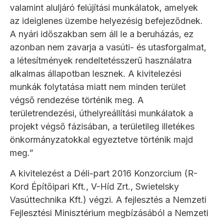
valamint aluljáró felújítási munkálatok, amelyek
az ideiglenes üzembe helyezésig befejeződnek.
A nyári időszakban sem áll le a beruházás, ez
azonban nem zavarja a vasúti- és utasforgalmat,
a létesítmények rendeltetésszerű használatra
alkalmas állapotban lesznek. A kivitelezési
munkák folytatása miatt nem minden terület
végső rendezése történik meg. A
területrendezési, úthelyreállítási munkálatok a
projekt végső fázisában, a területileg illetékes
önkormányzatokkal egyeztetve történik majd
meg.”
A kivitelezést a Déli-part 2016 Konzorcium (R-
Kord Építőipari Kft., V-Híd Zrt., Swietelsky
Vasúttechnika Kft.) végzi. A fejlesztés a Nemzeti
Fejlesztési Minisztérium megbízásából a Nemzeti