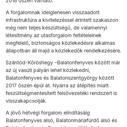
2018 őszén várható.
A forgalomnak ideiglenesen visszaadott
infrastruktúra a kivitelezéssel érintett szakaszon
még nem teljes készültségű, de valamennyi
létesítmény az utasforgalom feltételeinek
megfelelő, biztonságos közlekedésre alkalmas
állapotban áll majd a közlekedők rendelkezésére.
Szántód-Kőröshegy –Balatonfenyves között már
az új vasúti pályán lehet közlekedni,
Balatonfenyves és Balatonszentgyörgy között
2017 őszén épül át. Nyárra az átépítés miatt
feszültségmentesített felsővezetéki rendszert is
visszakapcsolják.
A jövő hétvégi forgalom elindításáig
Balatonfenyves alsó, Balatonmáriafürdő alsó és