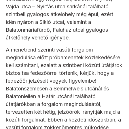
Vajda utca – Nyírfás utca sarkánál található
szintbeli gyalogos átkelőhely még épül, ezért
idén nyáron a Sikló utcai, valamint a
Balatonmáriafürdő, Faluház utcai gyalogos
átkelőhely vehető igénybe.
A menetrend szerinti vasúti forgalom
megindulása előtt próbamenetek közlekedésére
kell számítani, ezalatt a szintbeni közúti útátjárók
biztosítsa fedezőőrrel történik, kérjük, hogy a
fedezőőr jelzéseit vegyék figyelembe!
Balatonszemesen a Semmelweis utcánál és
Balatonlellén a Határ utcánál található
útátjárókban a forgalom megindulásától,
tervezetten két hétig, jelzőőrök irányítják majd a
közúti forgalmat. Ebben a kezdeti időszakban, a
vasúti forgalom zökkenőmentes működése