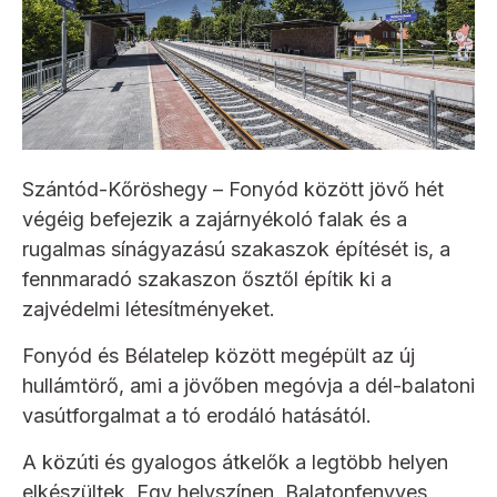
Szántód-Kőröshegy – Fonyód között jövő hét
végéig befejezik a zajárnyékoló falak és a
rugalmas sínágyazású szakaszok építését is, a
fennmaradó szakaszon ősztől építik ki a
zajvédelmi létesítményeket.
Fonyód és Bélatelep között megépült az új
hullámtörő, ami a jövőben megóvja a dél-balatoni
vasútforgalmat a tó erodáló hatásától.
A közúti és gyalogos átkelők a legtöbb helyen
elkészültek. Egy helyszínen, Balatonfenyves,