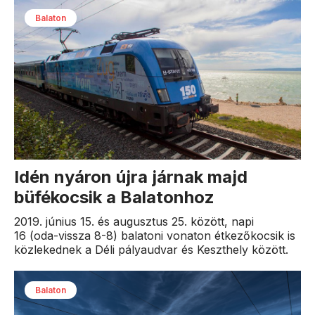
Balaton
Idén nyáron újra járnak majd
büfékocsik a Balatonhoz
2019. június 15. és augusztus 25. között, napi
16 (oda-vissza 8-8) balatoni vonaton étkezőkocsik is
közlekednek a Déli pályaudvar és Keszthely között.
Balaton