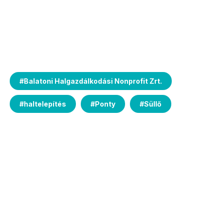
#
Balatoni Halgazdálkodási Nonprofit Zrt.
#
haltelepítés
#
Ponty
#
Süllő