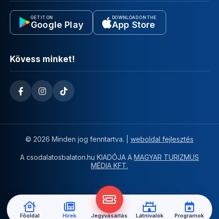
GET IT ON
DOWNLOAD ON THE
Google Play
App Store
Kövess minket!
© 2026 Minden jog fenntartva. |
weboldal fejlesztés
A csodalatosbalaton.hu KIADÓJA A
MAGYAR TURIZMUS
MÉDIA KFT.
Főoldal
Hírek
Jegyvásárlás
Látnivalók
Programok