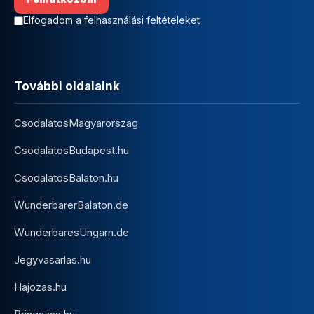
Elfogadom a felhasználási feltételeket
További oldalaink
CsodalatosMagyarorszag
CsodalatosBudapest.hu
CsodalatosBalaton.hu
WunderbarerBalaton.de
WunderbaresUngarn.de
Jegyvasarlas.hu
Hajozas.hu