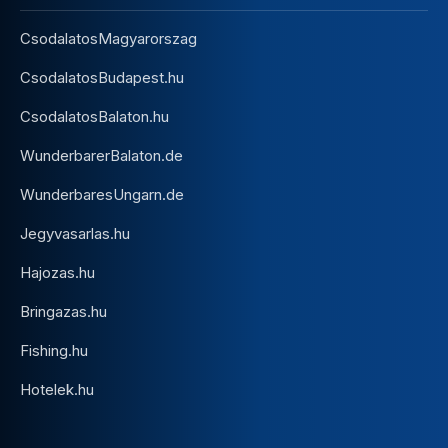
CsodalatosMagyarorszag
CsodalatosBudapest.hu
CsodalatosBalaton.hu
WunderbarerBalaton.de
WunderbaresUngarn.de
Jegyvasarlas.hu
Hajozas.hu
Bringazas.hu
Fishing.hu
Hotelek.hu