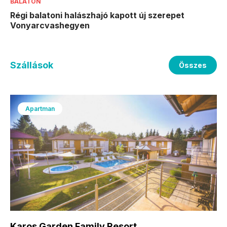
BALATON
Régi balatoni halászhajó kapott új szerepet
Vonyarcvashegyen
Szállások
Összes
Apartman
Karos Garden Family Resort