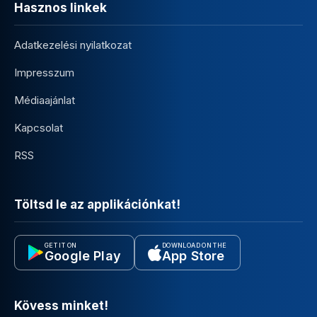
Hasznos linkek
Adatkezelési nyilatkozat
Impresszum
Médiaajánlat
Kapcsolat
RSS
Töltsd le az applikációnkat!
GET IT ON
DOWNLOAD ON THE
Google Play
App Store
Kövess minket!