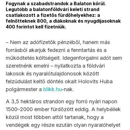
Fogynak a szabadstrandok a Balaton körül.
Legutóbb a balatonföldvári keleti strand
csatlakozott a fizetős fürdőhelyekhez: a
felnőtteknek 800, a diákoknak és nyugdíjasoknak
400 forintot kell fizetniük.
– Nem az adófizetők pénzéből, hanem más
forrásból akarjuk fedezni a fenntartás és a
működtetés költségeit. Idegenforgalmi adót sem
szeretnénk emelni – nyilatkozta a földvári
lakosok és nyaralótulajdonosok között
felzúdulást keltő döntés okait Holovits Huba
polgármester a
blikk.hu
-nak.
A 3,5 hektáros strandon egy forró nyári napon
1500–2000 ember fürdőzött eddig. A helybéliek
közül most többen attól tartanak, hogy a
vendégek egy része ezután olyan nyaralóhelyet