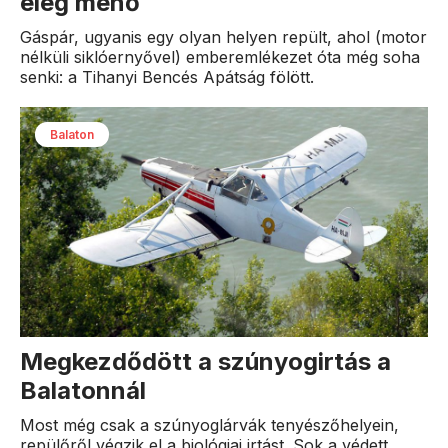
elég menő
Gáspár, ugyanis egy olyan helyen repült, ahol (motor
nélküli siklóernyővel) emberemlékezet óta még soha
senki: a Tihanyi Bencés Apátság fölött.
Balaton
Megkezdődött a szúnyogirtás a
Balatonnál
Most még csak a szúnyoglárvák tenyészőhelyein,
repülőről végzik el a biológiai irtást. Sok a védett