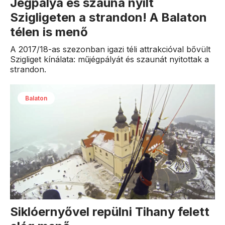
Jégpálya és szauna nyílt
Szigligeten a strandon! A Balaton
télen is menő
A 2017/18-as szezonban igazi téli attrakcióval bővült
Szigliget kínálata: műjégpályát és szaunát nyitottak a
strandon.
Balaton
Siklóernyővel repülni Tihany felett