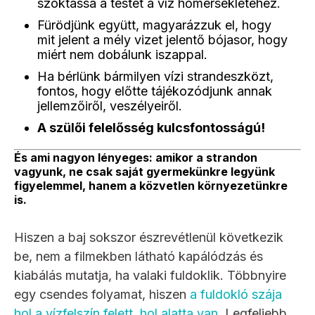
szoktassa a testét a víz hőmérsékletéhez.
Fürödjünk együtt, magyarázzuk el, hogy
mit jelent a mély vizet jelentő bójasor, hogy
miért nem dobálunk iszappal.
Ha bérlünk bármilyen vízi strandeszközt,
fontos, hogy előtte tájékozódjunk annak
jellemzőiről, veszélyeiről.
A szülői felelősség kulcsfontosságú!
És ami nagyon lényeges: amikor a strandon
vagyunk, ne csak saját gyermekünkre legyünk
figyelemmel, hanem a közvetlen környezetünkre
is.
Hiszen a baj sokszor észrevétlenül következik
be, nem a filmekben látható kapálódzás és
kiabálás mutatja, ha valaki fuldoklik. Többnyire
egy csendes folyamat, hiszen
a fuldokló szája
hol a vízfelszín felett, hol alatta van
. Legfeljebb