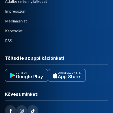
Adatkezelési nyilatkozat
Impresszum
Médiaajánlat
Kapcsolat
RSS
Töltsd le az applikációnkat!
GET IT ON
DOWNLOAD ON THE
Google Play
App Store
Kövess minket!