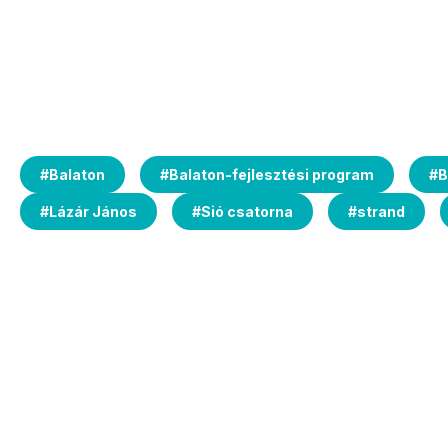
#
Balaton
#
Balaton-fejlesztési program
#
B
#
Lázár János
#
Sió csatorna
#
strand