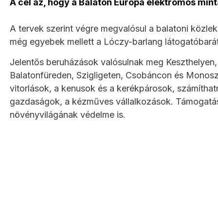
A cél az, hogy a Balaton Európa elektromos min
A tervek szerint végre megvalósul a balatoni közl
még egyebek mellett a Lóczy-barlang látogatóbarátt
Jelentős beruházások valósulnak meg Keszthelyen
Balatonfüreden, Szigligeten, Csobáncon és Monoszló
vitorlások, a kenusok és a kerékpárosok, számíthatn
gazdaságok, a kézműves vállalkozások. Támogatásra
növényvilágának védelme is.