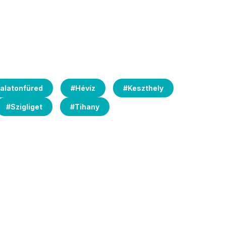
alatonfüred
#
Hévíz
#
Keszthely
#
Szigliget
#
Tihany