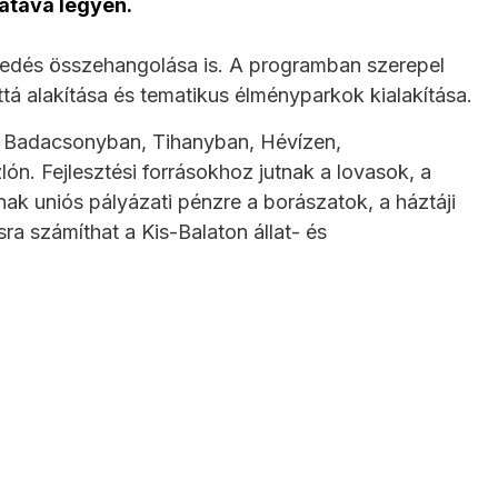
tatava legyen.
ekedés összehangolása is. A programban szerepel
á alakítása és tematikus élményparkok kialakítása.
, Badacsonyban, Tihanyban, Hévízen,
n. Fejlesztési forrásokhoz jutnak a lovasok, a
ak uniós pályázati pénzre a borászatok, a háztáji
 számíthat a Kis-Balaton állat- és