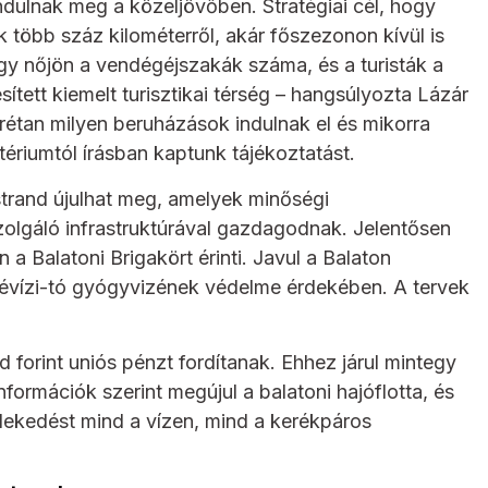
ndulnak meg a közeljövőben. Stratégiai cél, hogy
 több száz kilométerről, akár főszezonon kívül is
hogy nőjön a vendégéjszakák száma, és a turisták a
sített kiemelt turisztikai térség – hangsúlyozta Lázár
étan milyen beruházások indulnak el és mikorra
tériumtól írásban kaptunk tájékoztatást.
strand újulhat meg, amelyek minőségi
zolgáló infrastruktúrával gazdagodnak. Jelentősen
 a Balatoni Brigakört érinti. Javul a Balaton
Hévízi-tó gyógyvizének védelme érdekében. A tervek
rd forint uniós pénzt fordítanak. Ehhez járul mintegy
információk szerint megújul a balatoni hajóflotta, és
lekedést mind a vízen, mind a kerékpáros