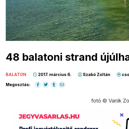
48 balatoni strand újúlh
BALATON
2017. március 6.
Szabó Zoltán
cso
Megosztás:
fotó © Vanik Zo