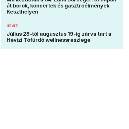
át borok, koncertek és gasztroélmények
Keszthelyen
HÉVÍZ
Július 28-tól augusztus 19-ig zárva tart a
Hévízi Tófürdő wellnessrészlege