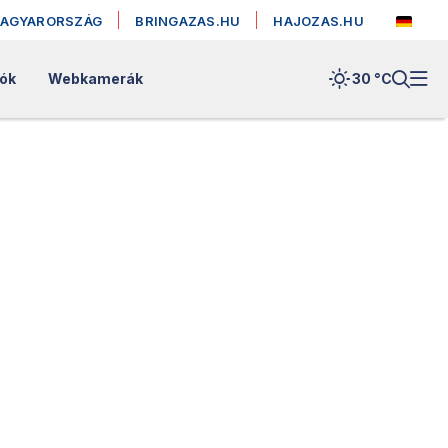
MAGYARORSZÁG
BRINGAZAS.HU
HAJOZAS.HU
lók
Webkamerák
30 °
C