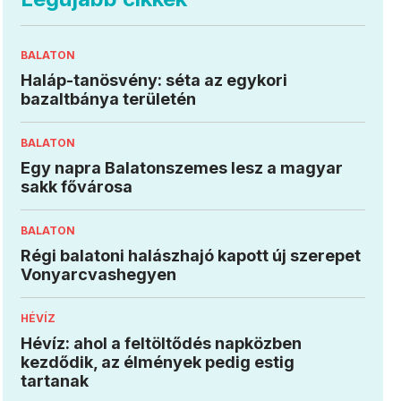
BALATON
Haláp-tanösvény: séta az egykori
bazaltbánya területén
BALATON
Egy napra Balatonszemes lesz a magyar
sakk fővárosa
BALATON
Régi balatoni halászhajó kapott új szerepet
Vonyarcvashegyen
HÉVÍZ
Hévíz: ahol a feltöltődés napközben
kezdődik, az élmények pedig estig
tartanak