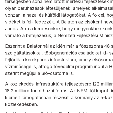
térségekben soha nem látott mértékű fejlesztések i
olyan beruházások létesüljenek, amelyek alkalmasak
vonzani a hazai és külföldi látogatókat. A fő cél, 
vidéket is fel- fedezzék. A Balaton az elsőként neve
János. Arra a kérdésünkre, hogy megyénkben konkr
várható a befejezésük, a Nemzeti Fejlesztési Minisz
Eszerint a Balatonnál az idén már a főszezonra 48 
szolgáltatásokkal, többgenerációs családokat ki- s
fejlődik a kerékpáros infrastuktúra, amely elsősorban
vízminősége is, átfogó tóvédelmi program indul a 
szerint megújul a Sió-csatorna is.
A közlekedési infrastruktúra fejlesztésére 122 milliá
18,2 milliárd forint hazai forrás. Az NFM-től kapott 
kiemelt támogatásban részesíti a kormány az e-köz
közlekedésben.