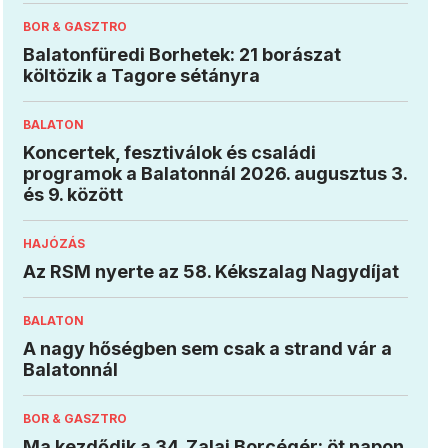
BOR & GASZTRO
Balatonfüredi Borhetek: 21 borászat
költözik a Tagore sétányra
BALATON
Koncertek, fesztiválok és családi
programok a Balatonnál 2026. augusztus 3.
és 9. között
HAJÓZÁS
Az RSM nyerte az 58. Kékszalag Nagydíjat
BALATON
A nagy hőségben sem csak a strand vár a
Balatonnál
BOR & GASZTRO
Ma kezdődik a 34. Zalai Borcégér: öt napon