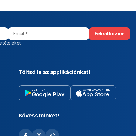
eltételeket
Töltsd le az applikációnkat!
GET IT ON
DOWNLOAD ON THE
Google Play
App Store
Kövess minket!