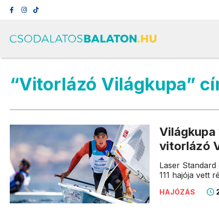
“Vitorlázó Világkupa” c
Világkupa 
vitorlázó
Laser Standard
111 hajója vett r
2
HAJÓZÁS