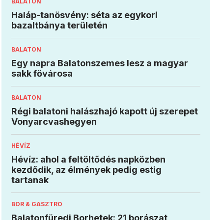
BALATON
Haláp-tanösvény: séta az egykori
bazaltbánya területén
BALATON
Egy napra Balatonszemes lesz a magyar
sakk fővárosa
BALATON
Régi balatoni halászhajó kapott új szerepet
Vonyarcvashegyen
HÉVÍZ
Hévíz: ahol a feltöltődés napközben
kezdődik, az élmények pedig estig
tartanak
BOR & GASZTRO
Balatonfüredi Borhetek: 21 borászat