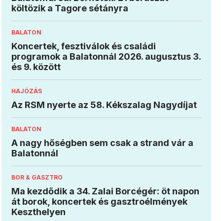
költözik a Tagore sétányra
BALATON
Koncertek, fesztiválok és családi
programok a Balatonnál 2026. augusztus 3.
és 9. között
HAJÓZÁS
Az RSM nyerte az 58. Kékszalag Nagydíjat
BALATON
A nagy hőségben sem csak a strand vár a
Balatonnál
BOR & GASZTRO
Ma kezdődik a 34. Zalai Borcégér: öt napon
át borok, koncertek és gasztroélmények
Keszthelyen