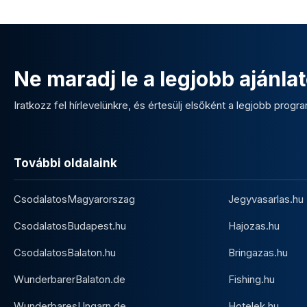
Ne maradj le a legjobb ajánlat
Iratkozz fel hírlevelünkre, és értesülj elsőként a legjobb program
További oldalaink
CsodalatosMagyarorszag
Jegyvasarlas.hu
CsodalatosBudapest.hu
Hajozas.hu
CsodalatosBalaton.hu
Bringazas.hu
WunderbarerBalaton.de
Fishing.hu
WunderbaresUngarn.de
Hotelek.hu