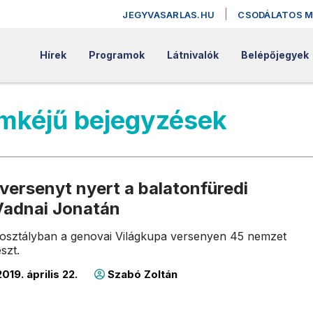
JEGYVASARLAS.HU
CSODÁLATOS 
Hírek
Programok
Látnivalók
Belépőjegyek
ímkéjű bejegyzések
versenyt nyert a balatonfüredi
 Vadnai Jonatán
 osztályban a genovai Világkupa versenyen 45 nemzet
észt.
019. április 22.
Szabó Zoltán