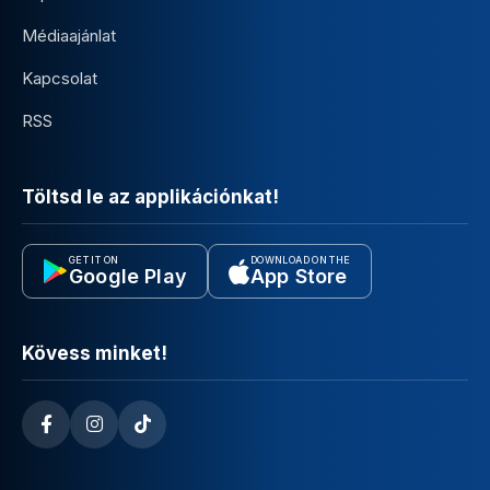
Médiaajánlat
Kapcsolat
RSS
Töltsd le az applikációnkat!
GET IT ON
DOWNLOAD ON THE
Google Play
App Store
Kövess minket!