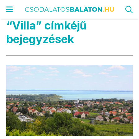
“Villa” címkéjű
bejegyzések