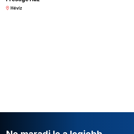
Hévíz
Ne maradj le a legjobb