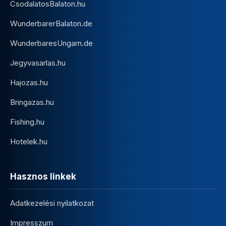
CsodalatosBalaton.hu
WunderbarerBalaton.de
WunderbaresUngarn.de
Jegyvasarlas.hu
Hajozas.hu
Bringazas.hu
Fishing.hu
Hotelek.hu
Hasznos linkek
Adatkezelési nyilatkozat
Impresszum