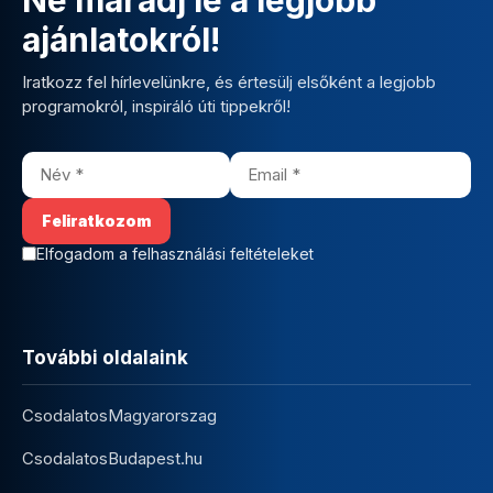
ajánlatokról!
Iratkozz fel hírlevelünkre, és értesülj elsőként a legjobb
programokról, inspiráló úti tippekről!
Elfogadom a felhasználási feltételeket
További oldalaink
CsodalatosMagyarorszag
CsodalatosBudapest.hu