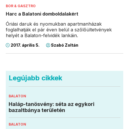
BOR & GASZTRO
Harc a Balatoni domboldalakért
Óriási daruk és nyomukban apartmanházak
foglalhatják el pár éven belül a szőlőültetvények
helyét a Balaton-felvidék lankáin.
2017. április 5.
Szabó Zoltán
Legújabb cikkek
BALATON
Haláp-tanösvény: séta az egykori
bazaltbánya területén
BALATON