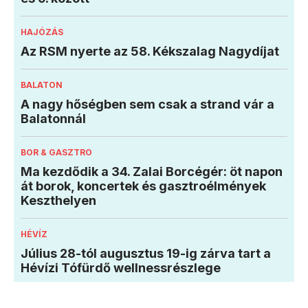
HAJÓZÁS
Az RSM nyerte az 58. Kékszalag Nagydíjat
BALATON
A nagy hőségben sem csak a strand vár a
Balatonnál
BOR & GASZTRO
Ma kezdődik a 34. Zalai Borcégér: öt napon
át borok, koncertek és gasztroélmények
Keszthelyen
HÉVÍZ
Július 28-tól augusztus 19-ig zárva tart a
Hévízi Tófürdő wellnessrészlege