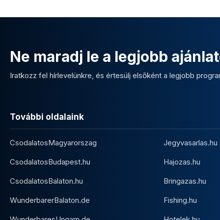
Ne maradj le a legjobb ajánlat
Iratkozz fel hírlevelünkre, és értesülj elsőként a legjobb program
További oldalaink
CsodalatosMagyarorszag
Jegyvasarlas.hu
CsodalatosBudapest.hu
Hajozas.hu
CsodalatosBalaton.hu
Bringazas.hu
WunderbarerBalaton.de
Fishing.hu
WunderbaresUngarn.de
Hotelek.hu