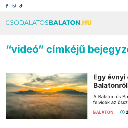
“videó” címkéjű bejegy
Egy évnyi
Balatonról
A Balaton és Ba
felvidék az öss
2
BALATON