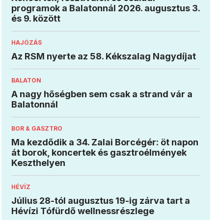
programok a Balatonnál 2026. augusztus 3.
és 9. között
HAJÓZÁS
Az RSM nyerte az 58. Kékszalag Nagydíjat
BALATON
A nagy hőségben sem csak a strand vár a
Balatonnál
BOR & GASZTRO
Ma kezdődik a 34. Zalai Borcégér: öt napon
át borok, koncertek és gasztroélmények
Keszthelyen
HÉVÍZ
Július 28-tól augusztus 19-ig zárva tart a
Hévízi Tófürdő wellnessrészlege