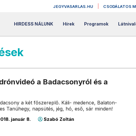
JEGYVASARLAS.HU
CSODÁLATOS 
HIRDESS NÁLUNK
Hírek
Programok
Látnival
zések
 drónvideó a Badacsonyról és a
dacsony a két főszereplő. Káli- medence, Balaton-
zes Tanúhegy, napsütés, jég, hó, eső, sár minden!
018. január 8.
Szabó Zoltán