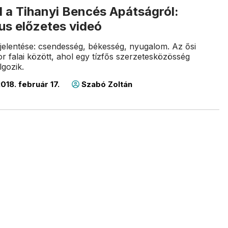
l a Tihanyi Bencés Apátságról:
us előzetes videó
jelentése: csendesség, békesség, nyugalom. Az ősi
 falai között, ahol egy tízfős szerzetesközösség
lgozik.
018. február 17.
Szabó Zoltán