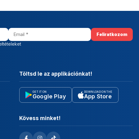
eltételeket
Töltsd le az applikációnkat!
GET IT ON
DOWNLOAD ON THE
Google Play
App Store
Kövess minket!