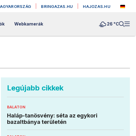
MAGYARORSZÁG
BRINGAZAS.HU
HAJOZAS.HU
ók
Webkamerák
26 °
C
Legújabb cikkek
BALATON
Haláp-tanösvény: séta az egykori
bazaltbánya területén