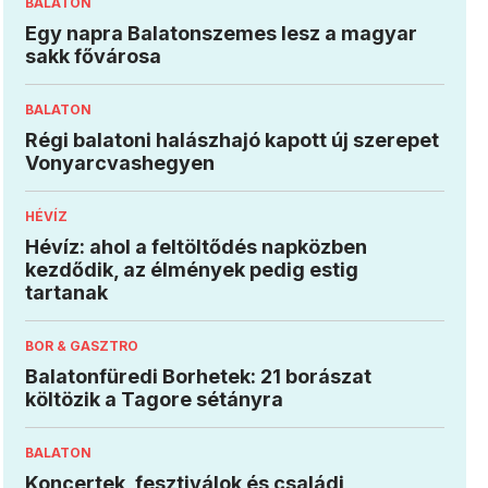
BALATON
Egy napra Balatonszemes lesz a magyar
sakk fővárosa
BALATON
Régi balatoni halászhajó kapott új szerepet
Vonyarcvashegyen
HÉVÍZ
Hévíz: ahol a feltöltődés napközben
kezdődik, az élmények pedig estig
tartanak
BOR & GASZTRO
Balatonfüredi Borhetek: 21 borászat
költözik a Tagore sétányra
BALATON
Koncertek, fesztiválok és családi