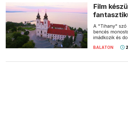
Film készü
fantasztik
A "Tihany" szó 
bencés monostor
imádkozik és do
2
BALATON