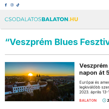
“Veszprém Blues Feszti
Veszprém B
napon át 
Európai és ameri
legkiválóbb sze
2023. április 13-
2
BALATON