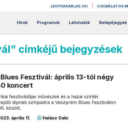
JEGYVASARLAS.HU
CSODÁLATOS 
Hírek
Programok
Látnivalók
Belépőjegyek
vál” címkéjű bejegyzések
lues Fesztivál: április 13-tól négy
50 koncert
kai fesztiváldíjas művészek és a hazai színtér
replői lépnek színpadra a Veszprém Blues Fesztiválon
16. között.
023. április 11.
Halász Gabi