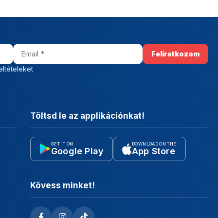
eltételeket
Töltsd le az applikációnkat!
GET IT ON
DOWNLOAD ON THE
Google Play
App Store
Kövess minket!