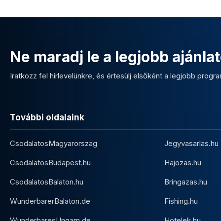
Ne maradj le a legjobb ajánlat
Iratkozz fel hírlevelünkre, és értesülj elsőként a legjobb program
További oldalaink
CsodalatosMagyarorszag
Jegyvasarlas.hu
CsodalatosBudapest.hu
Hajozas.hu
CsodalatosBalaton.hu
Bringazas.hu
WunderbarerBalaton.de
Fishing.hu
WunderbaresUngarn.de
Hotelek.hu