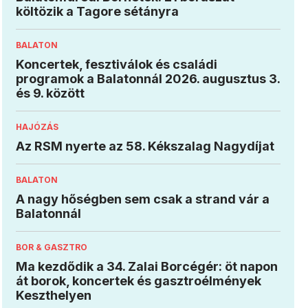
költözik a Tagore sétányra
BALATON
Koncertek, fesztiválok és családi
programok a Balatonnál 2026. augusztus 3.
és 9. között
HAJÓZÁS
Az RSM nyerte az 58. Kékszalag Nagydíjat
BALATON
A nagy hőségben sem csak a strand vár a
Balatonnál
BOR & GASZTRO
Ma kezdődik a 34. Zalai Borcégér: öt napon
át borok, koncertek és gasztroélmények
Keszthelyen