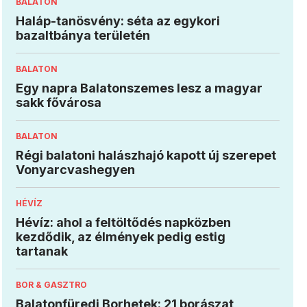
BALATON
Haláp-tanösvény: séta az egykori
bazaltbánya területén
BALATON
Egy napra Balatonszemes lesz a magyar
sakk fővárosa
BALATON
Régi balatoni halászhajó kapott új szerepet
Vonyarcvashegyen
HÉVÍZ
Hévíz: ahol a feltöltődés napközben
kezdődik, az élmények pedig estig
tartanak
BOR & GASZTRO
Balatonfüredi Borhetek: 21 borászat