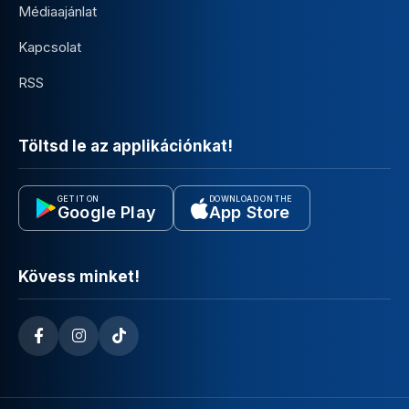
Médiaajánlat
Kapcsolat
RSS
Töltsd le az applikációnkat!
GET IT ON
DOWNLOAD ON THE
Google Play
App Store
Kövess minket!