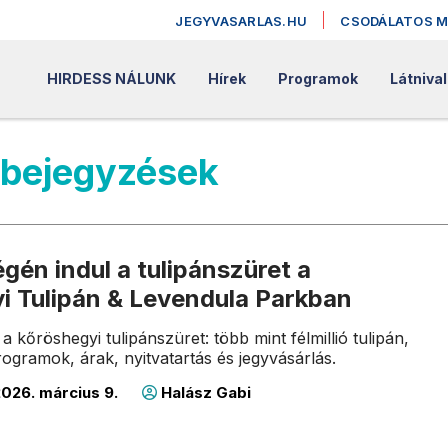
JEGYVASARLAS.HU
CSODÁLATOS 
HIRDESS NÁLUNK
Hírek
Programok
Látniva
 bejegyzések
gén indul a tulipánszüret a
i Tulipán & Levendula Parkban
a kőröshegyi tulipánszüret: több mint félmillió tulipán,
ogramok, árak, nyitvatartás és jegyvásárlás.
026. március 9.
Halász Gabi