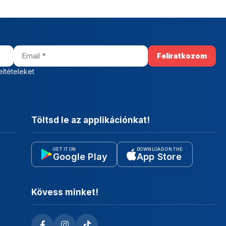
eltételeket
Töltsd le az applikációnkat!
GET IT ON
DOWNLOAD ON THE
Google Play
App Store
Kövess minket!