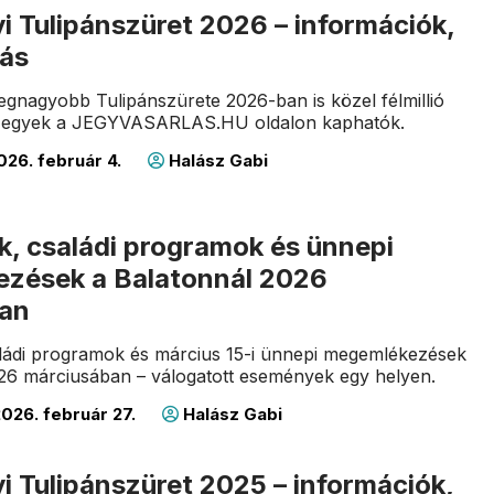
 Tulipánszüret 2026 – információk,
lás
gnagyobb Tulipánszürete 2026-ban is közel félmillió
! Jegyek a JEGYVASARLAS.HU oldalon kaphatók.
26. február 4.
Halász Gabi
k, családi programok és ünnepi
zések a Balatonnál 2026
ban
aládi programok és március 15-i ünnepi megemlékezések
26 márciusában – válogatott események egy helyen.
026. február 27.
Halász Gabi
 Tulipánszüret 2025 – információk,