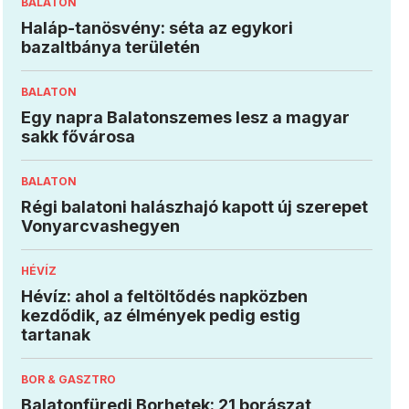
BALATON
Haláp-tanösvény: séta az egykori
bazaltbánya területén
BALATON
Egy napra Balatonszemes lesz a magyar
sakk fővárosa
BALATON
Régi balatoni halászhajó kapott új szerepet
Vonyarcvashegyen
HÉVÍZ
Hévíz: ahol a feltöltődés napközben
kezdődik, az élmények pedig estig
tartanak
BOR & GASZTRO
Balatonfüredi Borhetek: 21 borászat