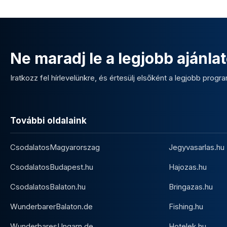
Ne maradj le a legjobb ajánlat
Iratkozz fel hírlevelünkre, és értesülj elsőként a legjobb program
További oldalaink
CsodalatosMagyarorszag
Jegyvasarlas.hu
CsodalatosBudapest.hu
Hajozas.hu
CsodalatosBalaton.hu
Bringazas.hu
WunderbarerBalaton.de
Fishing.hu
WunderbaresUngarn.de
Hotelek.hu