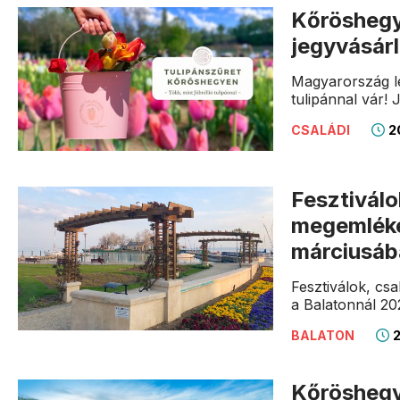
Kőröshegyi
jegyvásár
Magyarország le
tulipánnal vár
20
CSALÁDI
Fesztiválo
megemléke
márciusá
Fesztiválok, cs
a Balatonnál 20
2
BALATON
Kőröshegyi