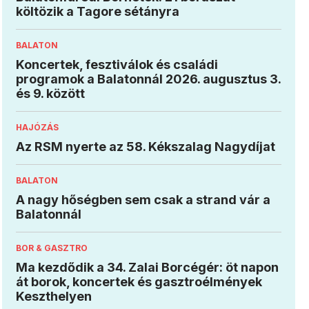
költözik a Tagore sétányra
BALATON
Koncertek, fesztiválok és családi
programok a Balatonnál 2026. augusztus 3.
és 9. között
HAJÓZÁS
Az RSM nyerte az 58. Kékszalag Nagydíjat
BALATON
A nagy hőségben sem csak a strand vár a
Balatonnál
BOR & GASZTRO
Ma kezdődik a 34. Zalai Borcégér: öt napon
át borok, koncertek és gasztroélmények
Keszthelyen