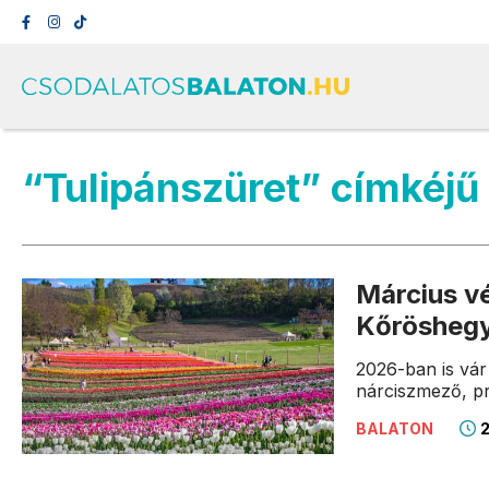
“Tulipánszüret” címkéjű
Március vé
Kőröshegy
2026-ban is vár 
nárciszmező, pr
2
BALATON