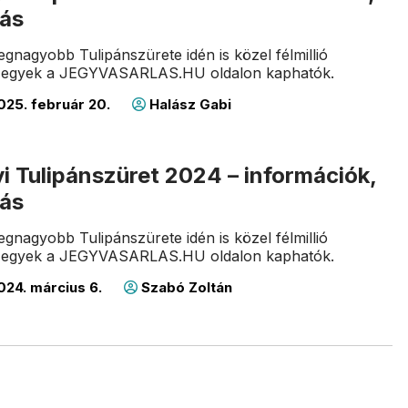
lás
gnagyobb Tulipánszürete idén is közel félmillió
! Jegyek a JEGYVASARLAS.HU oldalon kaphatók.
025. február 20.
Halász Gabi
 Tulipánszüret 2024 – információk,
lás
gnagyobb Tulipánszürete idén is közel félmillió
! Jegyek a JEGYVASARLAS.HU oldalon kaphatók.
24. március 6.
Szabó Zoltán