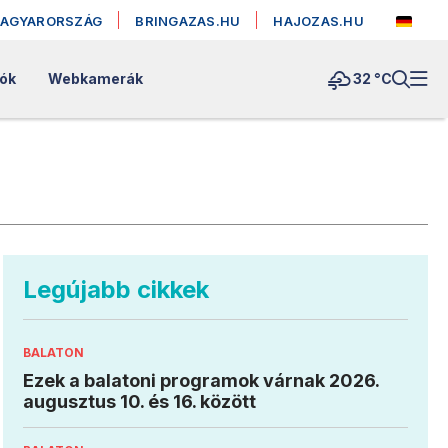
MAGYARORSZÁG
BRINGAZAS.HU
HAJOZAS.HU
lók
Webkamerák
32 °
C
Legújabb cikkek
BALATON
Ezek a balatoni programok várnak 2026.
augusztus 10. és 16. között