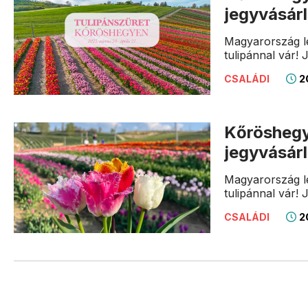
jegyvásár
Magyarország le
tulipánnal vár
2
CSALÁDI
Kőröshegyi
jegyvásár
Magyarország le
tulipánnal vár
20
CSALÁDI