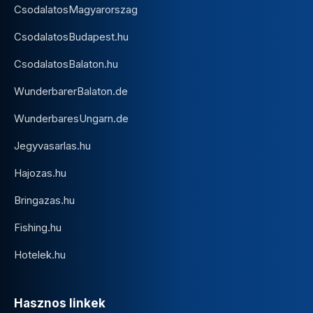
CsodalatosMagyarorszag
CsodalatosBudapest.hu
CsodalatosBalaton.hu
WunderbarerBalaton.de
WunderbaresUngarn.de
Jegyvasarlas.hu
Hajozas.hu
Bringazas.hu
Fishing.hu
Hotelek.hu
Hasznos linkek