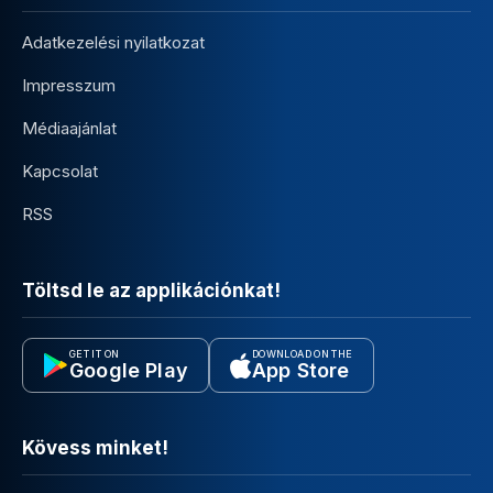
Adatkezelési nyilatkozat
Impresszum
Médiaajánlat
Kapcsolat
RSS
Töltsd le az applikációnkat!
GET IT ON
DOWNLOAD ON THE
Google Play
App Store
Kövess minket!