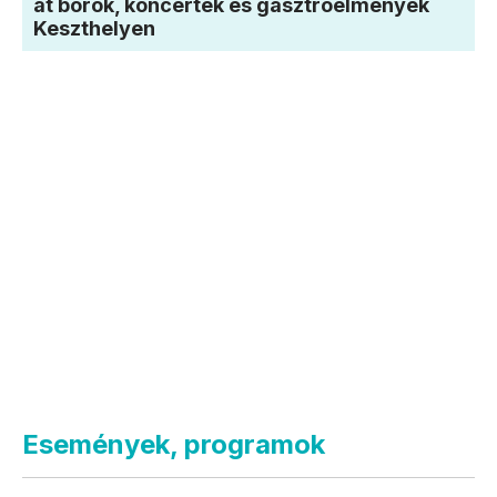
át borok, koncertek és gasztroélmények
Keszthelyen
Események, programok