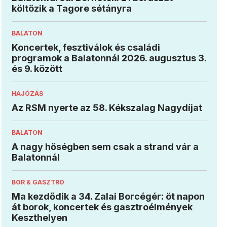
költözik a Tagore sétányra
BALATON
Koncertek, fesztiválok és családi
programok a Balatonnál 2026. augusztus 3.
és 9. között
HAJÓZÁS
Az RSM nyerte az 58. Kékszalag Nagydíjat
BALATON
A nagy hőségben sem csak a strand vár a
Balatonnál
BOR & GASZTRO
Ma kezdődik a 34. Zalai Borcégér: öt napon
át borok, koncertek és gasztroélmények
Keszthelyen