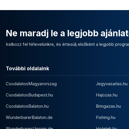
Ne maradj le a legjobb ajánlat
Iratkozz fel hírlevelünkre, és értesülj elsőként a legjobb program
További oldalaink
CsodalatosMagyarorszag
Jegyvasarlas.hu
CsodalatosBudapest.hu
Hajozas.hu
CsodalatosBalaton.hu
Bringazas.hu
WunderbarerBalaton.de
Fishing.hu
WunderbaresUngarn.de
Hotelek.hu