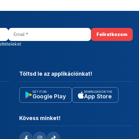
eltételeket
Töltsd le az applikációnkat!
GET IT ON
DOWNLOAD ON THE
Google Play
App Store
Kövess minket!