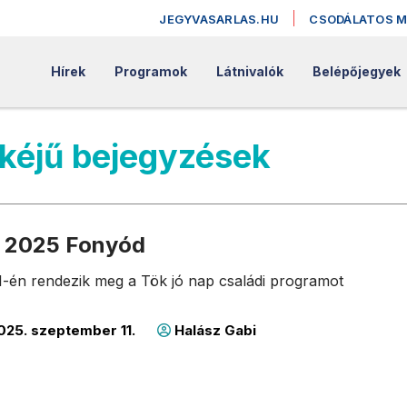
JEGYVASARLAS.HU
CSODÁLATOS 
Hírek
Programok
Látnivalók
Belépőjegyek
mkéjű bejegyzések
p 2025 Fonyód
1-én rendezik meg a Tök jó nap családi programot
025. szeptember 11.
Halász Gabi