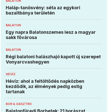
BALATON
Haláp-tanösvény: séta az egykori
bazaltbánya területén
BALATON
Egy napra Balatonszemes lesz a magyar
sakk fővárosa
BALATON
Régi balatoni halászhajó kapott új szerepet
Vonyarcvashegyen
HÉVÍZ
Hévíz: ahol a feltöltődés napközben
kezdődik, az élmények pedig estig
tartanak
BOR & GASZTRO
Balatonfüredi Borhetek: 21 borászat