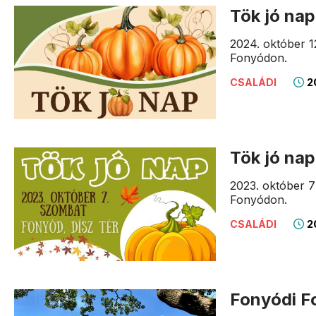
Tök jó na
2024. október 1
Fonyódon.
2
CSALÁDI
Tök jó na
2023. október 7
Fonyódon.
2
CSALÁDI
Fonyódi Fo