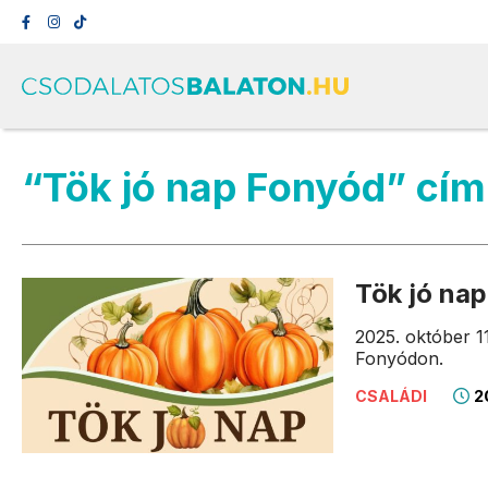
“Tök jó nap Fonyód” cí
Tök jó na
2025. október 1
Fonyódon.
2
CSALÁDI