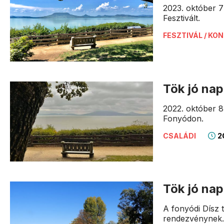
2023. október 7
Fesztivált.
FESZTIVÁL / KO
Tök jó na
2022. október 8
Fonyódon.
2
CSALÁDI
Tök jó na
A fonyódi Dísz 
rendezvénynek