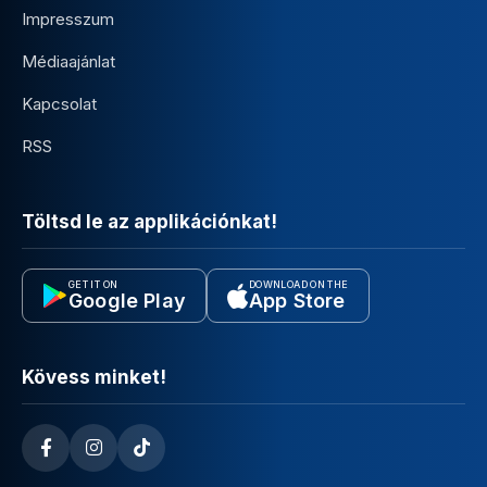
Impresszum
Médiaajánlat
Kapcsolat
RSS
Töltsd le az applikációnkat!
GET IT ON
DOWNLOAD ON THE
Google Play
App Store
Kövess minket!