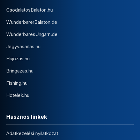
CsodalatosBalaton.hu
WunderbarerBalaton.de
WunderbaresUngarn.de
Jegyvasarlas.hu
Hajozas.hu
Bringazas.hu
Fishing.hu
Hotelek.hu
Hasznos linkek
Adatkezelési nyilatkozat