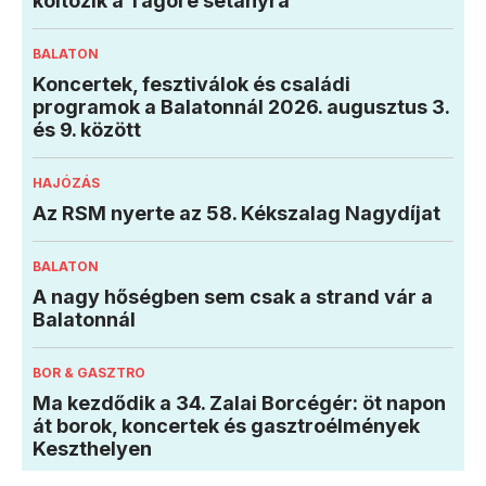
költözik a Tagore sétányra
BALATON
Koncertek, fesztiválok és családi
programok a Balatonnál 2026. augusztus 3.
és 9. között
HAJÓZÁS
Az RSM nyerte az 58. Kékszalag Nagydíjat
BALATON
A nagy hőségben sem csak a strand vár a
Balatonnál
BOR & GASZTRO
Ma kezdődik a 34. Zalai Borcégér: öt napon
át borok, koncertek és gasztroélmények
Keszthelyen