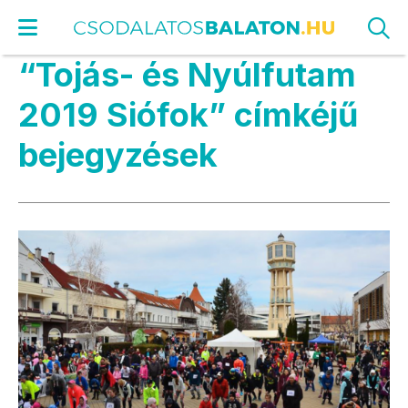
“Tojás- és Nyúlfutam
2019 Siófok” címkéjű
bejegyzések