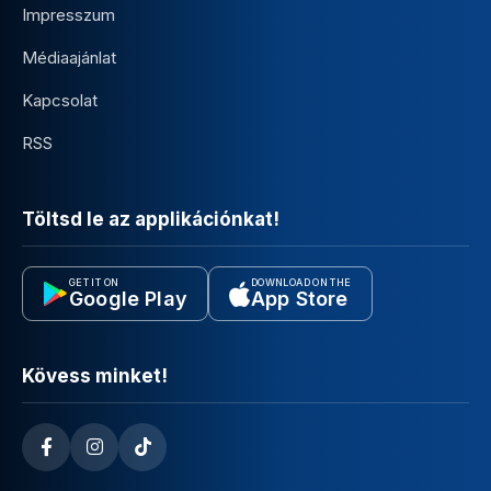
Impresszum
Médiaajánlat
Kapcsolat
RSS
Töltsd le az applikációnkat!
GET IT ON
DOWNLOAD ON THE
Google Play
App Store
Kövess minket!