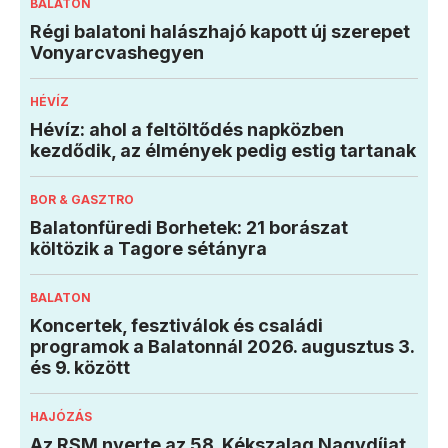
BALATON
Régi balatoni halászhajó kapott új szerepet
Vonyarcvashegyen
HÉVÍZ
Hévíz: ahol a feltöltődés napközben
kezdődik, az élmények pedig estig tartanak
BOR & GASZTRO
Balatonfüredi Borhetek: 21 borászat
költözik a Tagore sétányra
BALATON
Koncertek, fesztiválok és családi
programok a Balatonnál 2026. augusztus 3.
és 9. között
HAJÓZÁS
Az RSM nyerte az 58. Kékszalag Nagydíjat