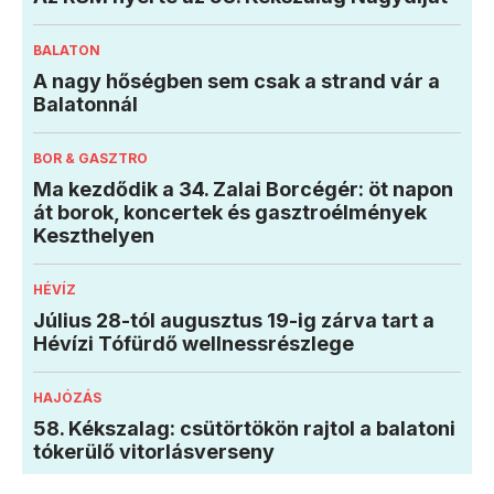
BALATON
A nagy hőségben sem csak a strand vár a
Balatonnál
BOR & GASZTRO
Ma kezdődik a 34. Zalai Borcégér: öt napon
át borok, koncertek és gasztroélmények
Keszthelyen
HÉVÍZ
Július 28-tól augusztus 19-ig zárva tart a
Hévízi Tófürdő wellnessrészlege
HAJÓZÁS
58. Kékszalag: csütörtökön rajtol a balatoni
tókerülő vitorlásverseny