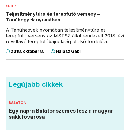
SPORT
Teljesítménytúra és terepfutó verseny –
Tanúhegyek nyomában
A Tanúhegyek nyomában teljesítménytúra és
terepfutó verseny az MSTSZ által rendezett 2018. évi
rövidtávú terepfutóbajnokság utolsó fordulója.
2018. október 8.
Halász Gabi
Legújabb cikkek
BALATON
Egy napra Balatonszemes lesz a magyar
sakk fővárosa