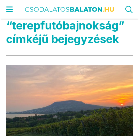
“terepfutóbajnokság”
címkéjű bejegyzések