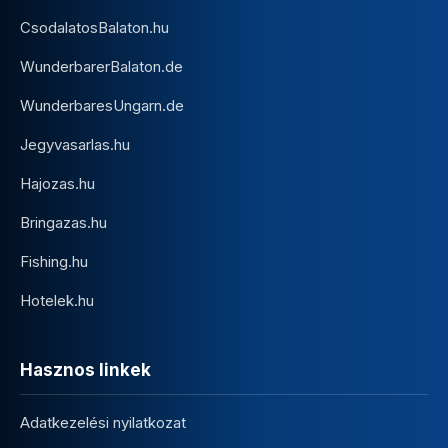
CsodalatosBalaton.hu
WunderbarerBalaton.de
WunderbaresUngarn.de
Jegyvasarlas.hu
Hajozas.hu
Bringazas.hu
Fishing.hu
Hotelek.hu
Hasznos linkek
Adatkezelési nyilatkozat