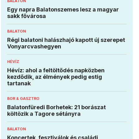
BALATON
Egy napra Balatonszemes lesz a magyar
sakk fővárosa
BALATON
Régi balatoni halászhajó kapott új szerepet
Vonyarcvashegyen
HÉVÍZ
Hévíz: ahol a feltöltődés napközben
kezdődik, az élmények pedig estig
tartanak
BOR & GASZTRO
Balatonfüredi Borhetek: 21 borászat
költözik a Tagore sétányra
BALATON
Koncertek, fesztiválok és családi