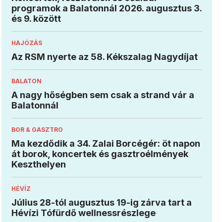
programok a Balatonnál 2026. augusztus 3.
és 9. között
HAJÓZÁS
Az RSM nyerte az 58. Kékszalag Nagydíjat
BALATON
A nagy hőségben sem csak a strand vár a
Balatonnál
BOR & GASZTRO
Ma kezdődik a 34. Zalai Borcégér: öt napon
át borok, koncertek és gasztroélmények
Keszthelyen
HÉVÍZ
Július 28-tól augusztus 19-ig zárva tart a
Hévízi Tófürdő wellnessrészlege