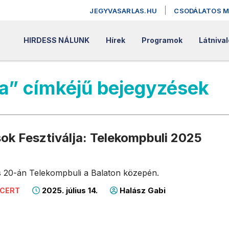
JEGYVASARLAS.HU
CSODÁLATOS 
HIRDESS NÁLUNK
Hírek
Programok
Látniva
a” címkéjű bejegyzések
ok Fesztiválja: Telekompbuli 2025
s 20-án Telekompbuli a Balaton közepén.
2025. július 14.
Halász Gabi
NCERT