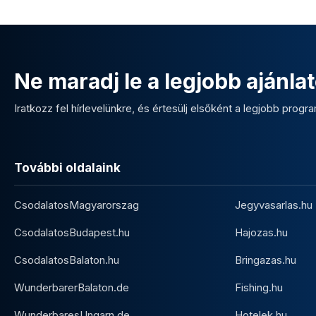
Ne maradj le a legjobb ajánlat
Iratkozz fel hírlevelünkre, és értesülj elsőként a legjobb program
További oldalaink
CsodalatosMagyarorszag
Jegyvasarlas.hu
CsodalatosBudapest.hu
Hajozas.hu
CsodalatosBalaton.hu
Bringazas.hu
WunderbarerBalaton.de
Fishing.hu
WunderbaresUngarn.de
Hotelek.hu