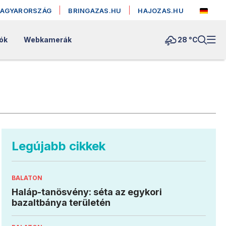
MAGYARORSZÁG
BRINGAZAS.HU
HAJOZAS.HU
lók
Webkamerák
28 °
C
Legújabb cikkek
BALATON
Haláp-tanösvény: séta az egykori
bazaltbánya területén