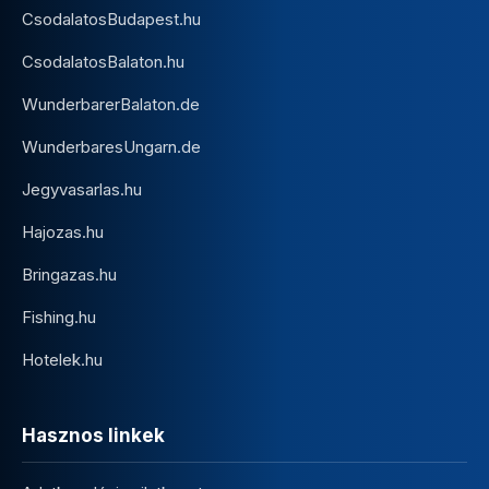
CsodalatosBudapest.hu
CsodalatosBalaton.hu
WunderbarerBalaton.de
WunderbaresUngarn.de
Jegyvasarlas.hu
Hajozas.hu
Bringazas.hu
Fishing.hu
Hotelek.hu
Hasznos linkek