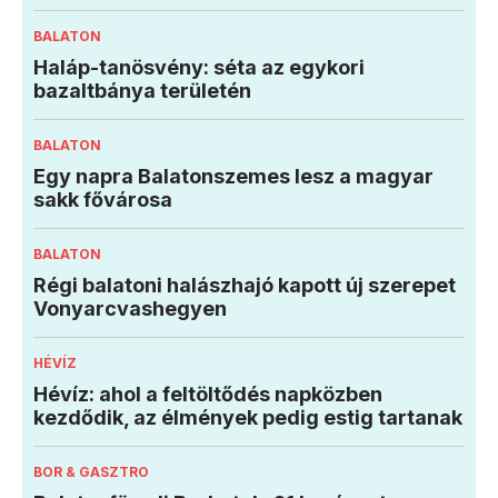
BALATON
Haláp-tanösvény: séta az egykori
bazaltbánya területén
BALATON
Egy napra Balatonszemes lesz a magyar
sakk fővárosa
BALATON
Régi balatoni halászhajó kapott új szerepet
Vonyarcvashegyen
HÉVÍZ
Hévíz: ahol a feltöltődés napközben
kezdődik, az élmények pedig estig tartanak
BOR & GASZTRO