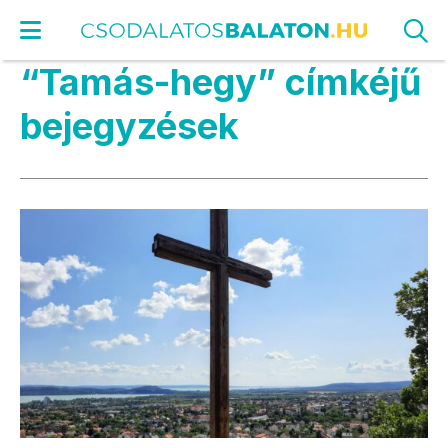
“Tamás-hegy” címkéjű
bejegyzések