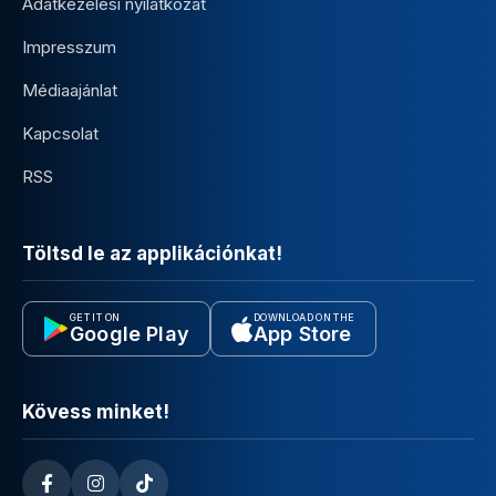
Adatkezelési nyilatkozat
Impresszum
Médiaajánlat
Kapcsolat
RSS
Töltsd le az applikációnkat!
GET IT ON
DOWNLOAD ON THE
Google Play
App Store
Kövess minket!