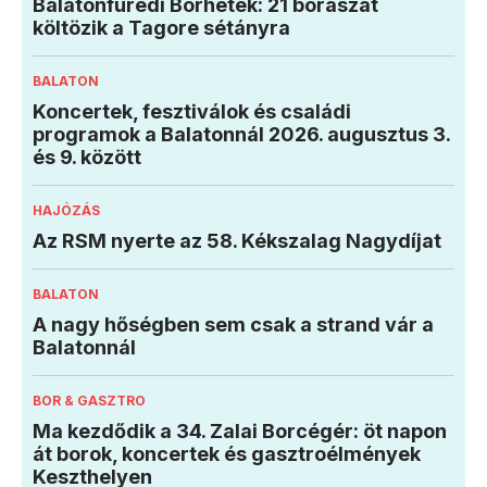
Balatonfüredi Borhetek: 21 borászat
költözik a Tagore sétányra
BALATON
Koncertek, fesztiválok és családi
programok a Balatonnál 2026. augusztus 3.
és 9. között
HAJÓZÁS
Az RSM nyerte az 58. Kékszalag Nagydíjat
BALATON
A nagy hőségben sem csak a strand vár a
Balatonnál
BOR & GASZTRO
Ma kezdődik a 34. Zalai Borcégér: öt napon
át borok, koncertek és gasztroélmények
Keszthelyen