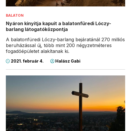
BALATON
Nyáron kinyitja kapuit a balatonfüredi Lóczy-
barlang látogatóközpontja
A balatonfüredi Lóczy-barlang bejáratánál 270 milliós
beruházással új, több mint 200 négyzetméteres
fogadóépületet alakítanak ki.
2021. február 4.
Halász Gabi