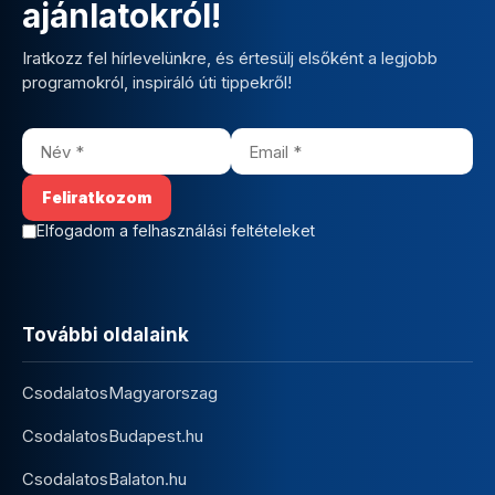
ajánlatokról!
Iratkozz fel hírlevelünkre, és értesülj elsőként a legjobb
programokról, inspiráló úti tippekről!
Elfogadom a felhasználási feltételeket
További oldalaink
CsodalatosMagyarorszag
CsodalatosBudapest.hu
CsodalatosBalaton.hu