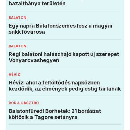
bazaltbánya területén
BALATON
Egy napra Balatonszemes lesz a magyar
sakk fővárosa
BALATON
Régi balatoni halászhajó kapott új szerepet
Vonyarcvashegyen
HÉVÍZ
Hévíz: ahol a feltöltődés napközben
kezdődik, az élmények pedig estig tartanak
BOR & GASZTRO
Balatonfüredi Borhetek: 21 borászat
költözik a Tagore sétányra