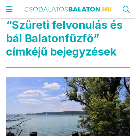
“Szüreti felvonulás és
bál Balatonfűzfő”
címkéjű bejegyzések