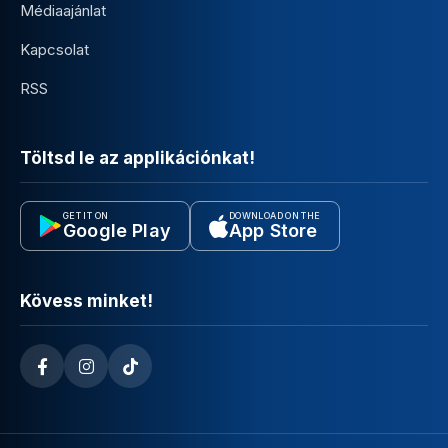
Médiaajánlat
Kapcsolat
RSS
Töltsd le az applikációnkat!
GET IT ON
DOWNLOAD ON THE
Google Play
App Store
Kövess minket!