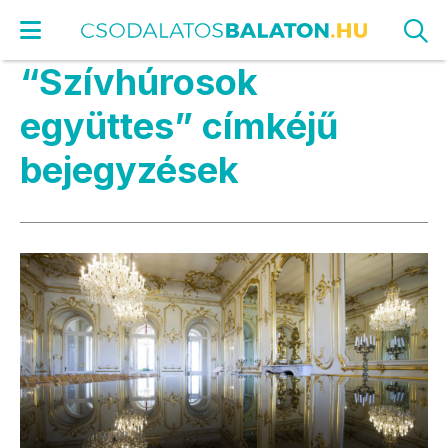
“Szívhúrosok
együttes” címkéjű
bejegyzések