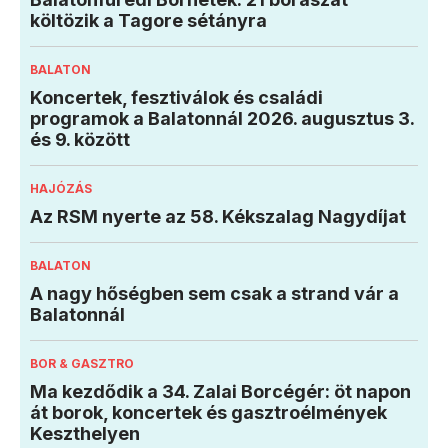
költözik a Tagore sétányra
BALATON
Koncertek, fesztiválok és családi
programok a Balatonnál 2026. augusztus 3.
és 9. között
HAJÓZÁS
Az RSM nyerte az 58. Kékszalag Nagydíjat
BALATON
A nagy hőségben sem csak a strand vár a
Balatonnál
BOR & GASZTRO
Ma kezdődik a 34. Zalai Borcégér: öt napon
át borok, koncertek és gasztroélmények
Keszthelyen