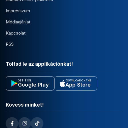
Impresszum
Médiaajánlat
Kapcsolat
RSS
Töltsd le az applikációnkat!
GET IT ON
DOWNLOAD ON THE
Google Play
App Store
Kövess minket!