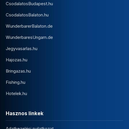
CsodalatosBudapest.hu
CsodalatosBalaton.hu
WunderbarerBalaton.de
WunderbaresUngarn.de
Jegyvasarlas.hu
Hajozas.hu
Bringazas.hu
Fishing.hu
Hotelek.hu
Hasznos linkek
Adatkezelési nyilatkozat