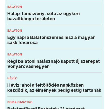
BALATON
Haláp-tanösvény: séta az egykori
bazaltbánya területén
BALATON
Egy napra Balatonszemes lesz a magyar
sakk fővárosa
BALATON
Régi balatoni halászhajó kapott új szerepet
Vonyarcvashegyen
HÉVÍZ
Hévíz: ahol a feltöltődés napközben
kezdődik, az élmények pedig estig tartanak
BOR & GASZTRO
Balatonfüredi Borhetek: 21 borászat