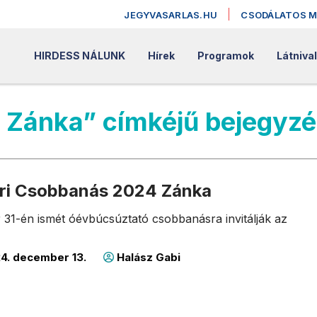
JEGYVASARLAS.HU
CSODÁLATOS 
HIRDESS NÁLUNK
Hírek
Programok
Látniva
s Zánka” címkéjű bejegyz
eri Csobbanás 2024 Zánka
31-én ismét óévbúcsúztató csobbanásra invitálják az
4. december 13.
Halász Gabi