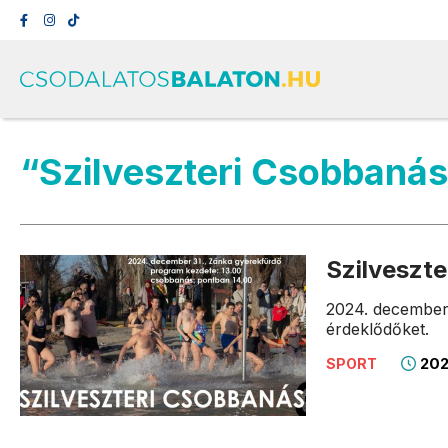
“Szilveszteri Csobbaná
Szilveszt
2024. december 
érdeklődőket.
202
SPORT