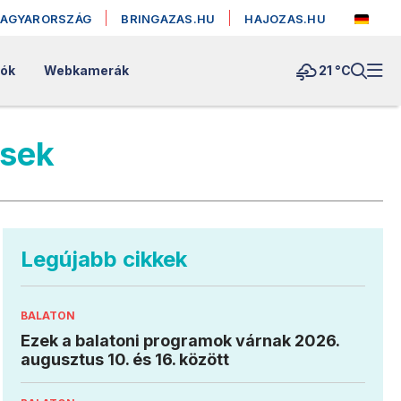
MAGYARORSZÁG
BRINGAZAS.HU
HAJOZAS.HU
lók
Webkamerák
21 °
C
ések
Legújabb cikkek
BALATON
Ezek a balatoni programok várnak 2026.
augusztus 10. és 16. között