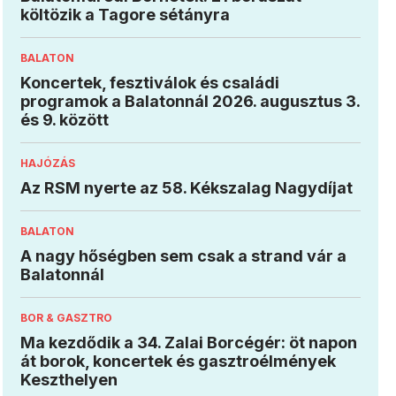
költözik a Tagore sétányra
BALATON
Koncertek, fesztiválok és családi
programok a Balatonnál 2026. augusztus 3.
és 9. között
HAJÓZÁS
Az RSM nyerte az 58. Kékszalag Nagydíjat
BALATON
A nagy hőségben sem csak a strand vár a
Balatonnál
BOR & GASZTRO
Ma kezdődik a 34. Zalai Borcégér: öt napon
át borok, koncertek és gasztroélmények
Keszthelyen