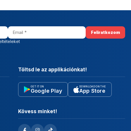
eltételeket
Töltsd le az applikációnkat!
GET IT ON
DOWNLOAD ON THE
Google Play
App Store
Kövess minket!