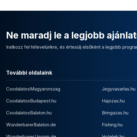
Ne maradj le a legjobb ajánlat
Iratkozz fel hírlevelünkre, és értesülj elsőként a legjobb program
További oldalaink
CsodalatosMagyarorszag
Jegyvasarlas.hu
CsodalatosBudapest.hu
Hajozas.hu
CsodalatosBalaton.hu
Bringazas.hu
WunderbarerBalaton.de
Fishing.hu
WunderbaresUngarn.de
Hotelek.hu