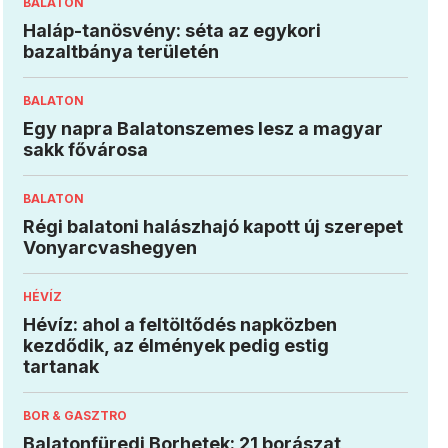
BALATON
Haláp-tanösvény: séta az egykori
bazaltbánya területén
BALATON
Egy napra Balatonszemes lesz a magyar
sakk fővárosa
BALATON
Régi balatoni halászhajó kapott új szerepet
Vonyarcvashegyen
HÉVÍZ
Hévíz: ahol a feltöltődés napközben
kezdődik, az élmények pedig estig
tartanak
BOR & GASZTRO
Balatonfüredi Borhetek: 21 borászat