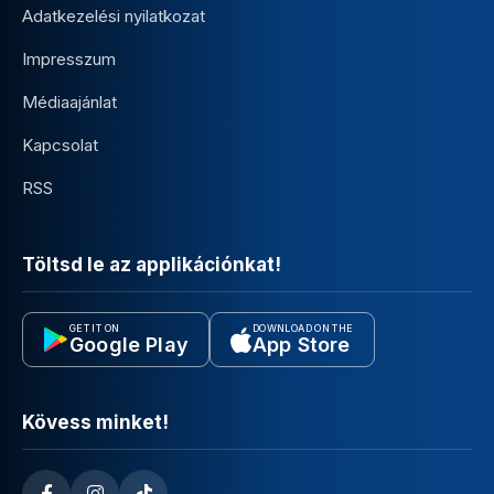
Adatkezelési nyilatkozat
Impresszum
Médiaajánlat
Kapcsolat
RSS
Töltsd le az applikációnkat!
GET IT ON
DOWNLOAD ON THE
Google Play
App Store
Kövess minket!