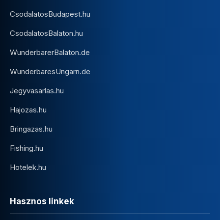
CsodalatosBudapest.hu
CsodalatosBalaton.hu
WunderbarerBalaton.de
WunderbaresUngarn.de
Jegyvasarlas.hu
Hajozas.hu
Bringazas.hu
Fishing.hu
Hotelek.hu
Hasznos linkek