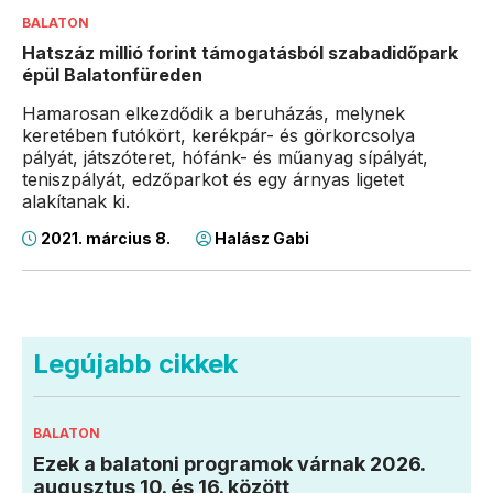
BALATON
Hatszáz millió forint támogatásból szabadidőpark
épül Balatonfüreden
Hamarosan elkezdődik a beruházás, melynek
keretében futókört, kerékpár- és görkorcsolya
pályát, játszóteret, hófánk- és műanyag sípályát,
teniszpályát, edzőparkot és egy árnyas ligetet
alakítanak ki.
2021. március 8.
Halász Gabi
Legújabb cikkek
BALATON
Ezek a balatoni programok várnak 2026.
augusztus 10. és 16. között