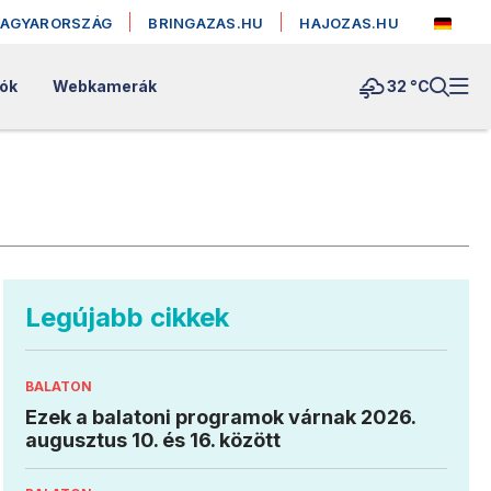
MAGYARORSZÁG
BRINGAZAS.HU
HAJOZAS.HU
lók
Webkamerák
32 °
C
Legújabb cikkek
BALATON
Ezek a balatoni programok várnak 2026.
augusztus 10. és 16. között