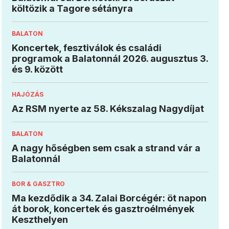
költözik a Tagore sétányra
BALATON
Koncertek, fesztiválok és családi
programok a Balatonnál 2026. augusztus 3.
és 9. között
HAJÓZÁS
Az RSM nyerte az 58. Kékszalag Nagydíjat
BALATON
A nagy hőségben sem csak a strand vár a
Balatonnál
BOR & GASZTRO
Ma kezdődik a 34. Zalai Borcégér: öt napon
át borok, koncertek és gasztroélmények
Keszthelyen