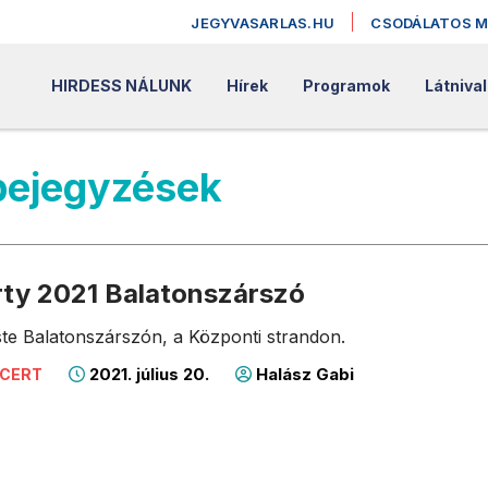
JEGYVASARLAS.HU
CSODÁLATOS 
HIRDESS NÁLUNK
Hírek
Programok
Látniva
bejegyzések
rty 2021 Balatonszárszó
te Balatonszárszón, a Központi strandon.
2021. július 20.
Halász Gabi
NCERT