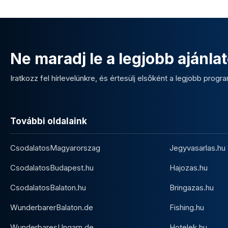
Ne maradj le a legjobb ajánlat
Iratkozz fel hírlevelünkre, és értesülj elsőként a legjobb program
További oldalaink
CsodalatosMagyarorszag
Jegyvasarlas.hu
CsodalatosBudapest.hu
Hajozas.hu
CsodalatosBalaton.hu
Bringazas.hu
WunderbarerBalaton.de
Fishing.hu
WunderbaresUngarn.de
Hotelek.hu