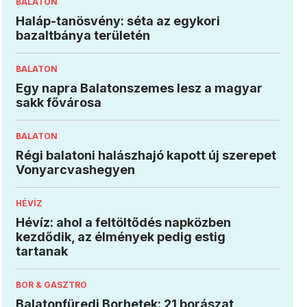
BALATON
Haláp-tanösvény: séta az egykori
bazaltbánya területén
BALATON
Egy napra Balatonszemes lesz a magyar
sakk fővárosa
BALATON
Régi balatoni halászhajó kapott új szerepet
Vonyarcvashegyen
HÉVÍZ
Hévíz: ahol a feltöltődés napközben
kezdődik, az élmények pedig estig
tartanak
BOR & GASZTRO
Balatonfüredi Borhetek: 21 borászat