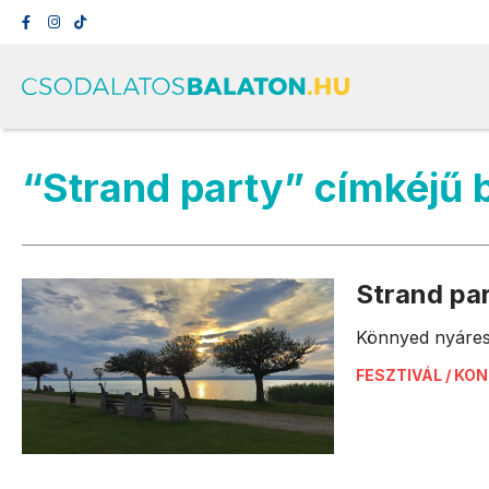
“Strand party” címkéjű 
Strand pa
Könnyed nyáres
FESZTIVÁL / KO