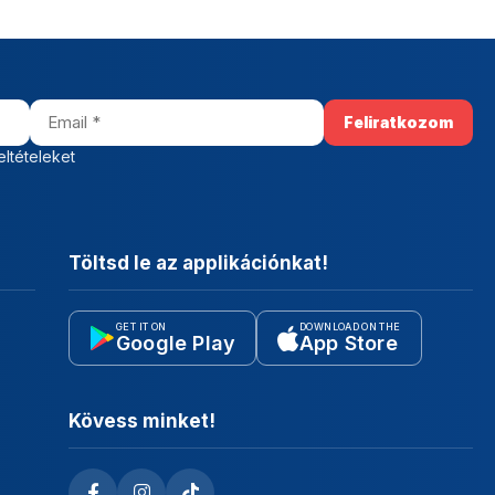
eltételeket
Töltsd le az applikációnkat!
GET IT ON
DOWNLOAD ON THE
Google Play
App Store
Kövess minket!