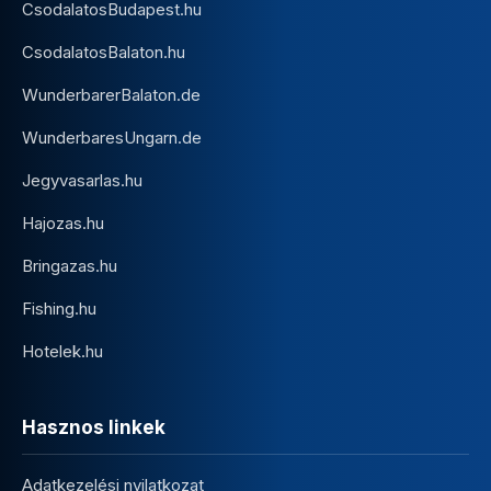
CsodalatosBudapest.hu
CsodalatosBalaton.hu
WunderbarerBalaton.de
WunderbaresUngarn.de
Jegyvasarlas.hu
Hajozas.hu
Bringazas.hu
Fishing.hu
Hotelek.hu
Hasznos linkek
Adatkezelési nyilatkozat