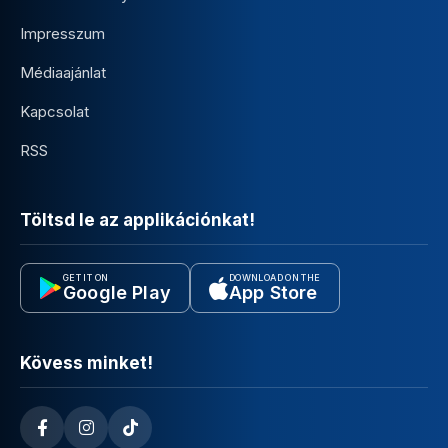
Impresszum
Médiaajánlat
Kapcsolat
RSS
Töltsd le az applikációnkat!
GET IT ON
DOWNLOAD ON THE
Google Play
App Store
Kövess minket!