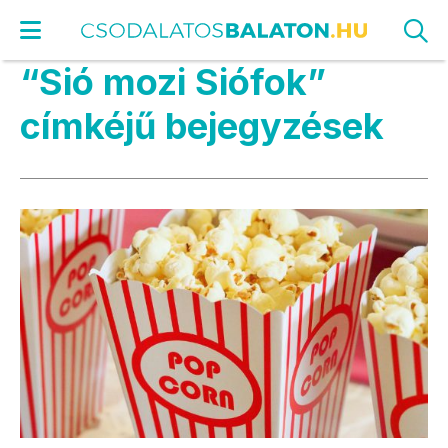
“Sió mozi Siófok”
címkéjű bejegyzések