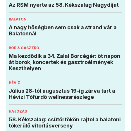
Az RSM nyerte az 58. Kékszalag Nagydíjat
BALATON
A nagy hőségben sem csak a strand vár a
Balatonnál
BOR & GASZTRO
Ma kezdődik a 34. Zalai Borcégér: öt napon
át borok, koncertek és gasztroélmények
Keszthelyen
HÉVÍZ
Július 28-tól augusztus 19-ig zárva tart a
Hévízi Tófürdő wellnessrészlege
HAJÓZÁS
58. Kékszalag: csütörtökön rajtol a balatoni
tókerülő vitorlásverseny