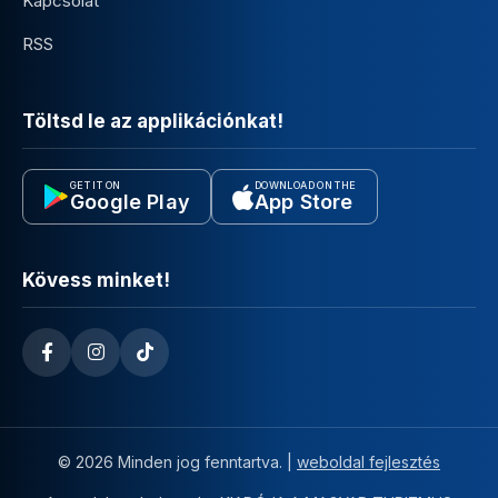
Kapcsolat
RSS
Töltsd le az applikációnkat!
GET IT ON
DOWNLOAD ON THE
Google Play
App Store
Kövess minket!
© 2026 Minden jog fenntartva. |
weboldal fejlesztés