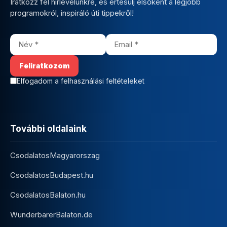
Iratkozz fel hírlevelünkre, és értesülj elsőként a legjobb
programokról, inspiráló úti tippekről!
Elfogadom a felhasználási feltételeket
További oldalaink
CsodalatosMagyarorszag
CsodalatosBudapest.hu
CsodalatosBalaton.hu
WunderbarerBalaton.de