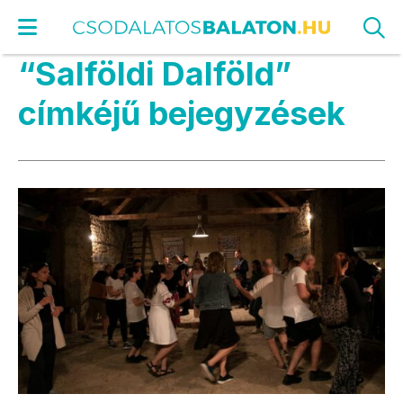
“Salföldi Dalföld”
címkéjű bejegyzések