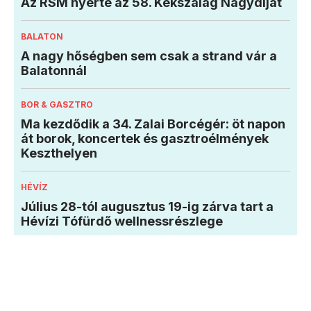
Az RSM nyerte az 58. Kékszalag Nagydíjat
BALATON
A nagy hőségben sem csak a strand vár a
Balatonnál
BOR & GASZTRO
Ma kezdődik a 34. Zalai Borcégér: öt napon
át borok, koncertek és gasztroélmények
Keszthelyen
HÉVÍZ
Július 28-tól augusztus 19-ig zárva tart a
Hévízi Tófürdő wellnessrészlege