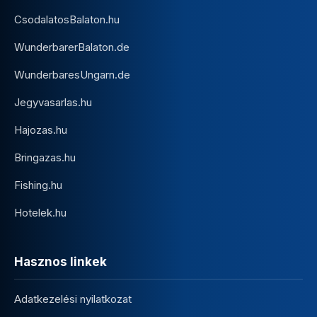
CsodalatosBalaton.hu
WunderbarerBalaton.de
WunderbaresUngarn.de
Jegyvasarlas.hu
Hajozas.hu
Bringazas.hu
Fishing.hu
Hotelek.hu
Hasznos linkek
Adatkezelési nyilatkozat