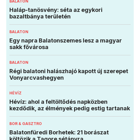
BALATON
Haláp-tanösvény: séta az egykori
bazaltbánya területén
BALATON
Egy napra Balatonszemes lesz a magyar
sakk fővárosa
BALATON
Régi balatoni halászhajó kapott új szerepet
Vonyarcvashegyen
HÉVÍZ
Hévíz: ahol a feltöltődés napközben
kezdődik, az élmények pedig estig tartanak
BOR & GASZTRO
Balatonfüredi Borhetek: 21 borászat
költözik a Tagore sétányra