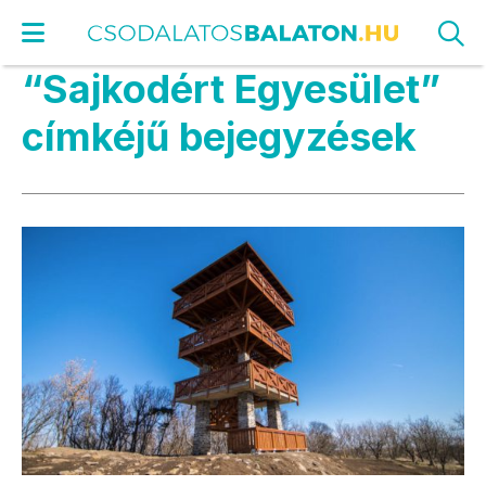
“Sajkodért Egyesület”
címkéjű bejegyzések