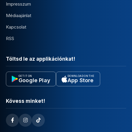
Impresszum
Médiaajánlat
Kapcsolat
RSS
Töltsd le az applikációnkat!
GET IT ON
DOWNLOAD ON THE
Google Play
App Store
Kövess minket!