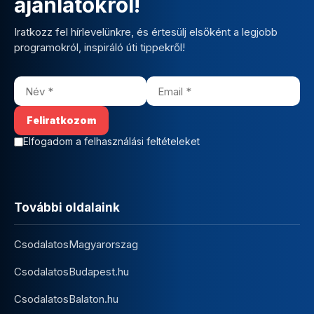
ajánlatokról!
Iratkozz fel hírlevelünkre, és értesülj elsőként a legjobb
programokról, inspiráló úti tippekről!
Elfogadom a felhasználási feltételeket
További oldalaink
CsodalatosMagyarorszag
CsodalatosBudapest.hu
CsodalatosBalaton.hu