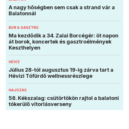
A nagy hőségben sem csak a strand vár a
Balatonnál
BOR & GASZTRO
Ma kezdődik a 34. Zalai Borcégér: öt napon
át borok, koncertek és gasztroélmények
Keszthelyen
HÉVÍZ
Július 28-tól augusztus 19-ig zárva tart a
Hévízi Tófürdő wellnessrészlege
HAJÓZÁS
58. Kékszalag: csütörtökön rajtol a balatoni
tókerülő vitorlásverseny