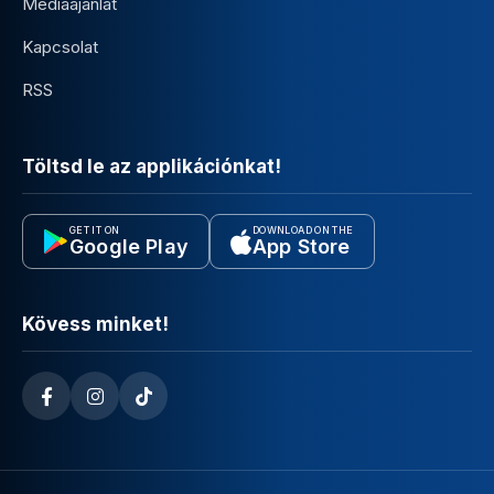
Médiaajánlat
Kapcsolat
RSS
Töltsd le az applikációnkat!
GET IT ON
DOWNLOAD ON THE
Google Play
App Store
Kövess minket!