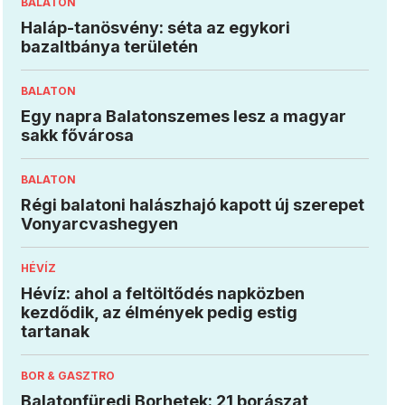
BALATON
Haláp-tanösvény: séta az egykori
bazaltbánya területén
BALATON
Egy napra Balatonszemes lesz a magyar
sakk fővárosa
BALATON
Régi balatoni halászhajó kapott új szerepet
Vonyarcvashegyen
HÉVÍZ
Hévíz: ahol a feltöltődés napközben
kezdődik, az élmények pedig estig
tartanak
BOR & GASZTRO
Balatonfüredi Borhetek: 21 borászat