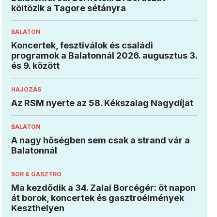
költözik a Tagore sétányra
BALATON
Koncertek, fesztiválok és családi
programok a Balatonnál 2026. augusztus 3.
és 9. között
HAJÓZÁS
Az RSM nyerte az 58. Kékszalag Nagydíjat
BALATON
A nagy hőségben sem csak a strand vár a
Balatonnál
BOR & GASZTRO
Ma kezdődik a 34. Zalai Borcégér: öt napon
át borok, koncertek és gasztroélmények
Keszthelyen