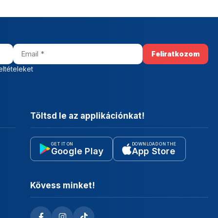
eltételeket
Töltsd le az applikációnkat!
GET IT ON
DOWNLOAD ON THE
Google Play
App Store
Kövess minket!