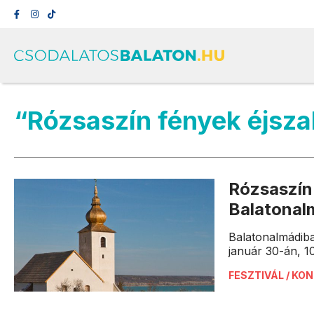
“Rózsaszín fények éjsza
Rózsaszín
Balatonal
Balatonalmádiba
január 30-án, 100
FESZTIVÁL / KO