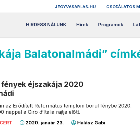
JEGYVASARLAS.HU
CSODÁLATOS 
HIRDESS NÁLUNK
Hírek
Programok
Lát
kája Balatonalmádi” címk
 fények éjszakája 2020
mádi
n az Erődített Református templom borul fénybe 2020.
 nappal a Giro d’Italia rajtja előtt.
2020. január 23.
Halász Gabi
NCERT