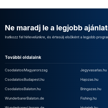
Ne maradj le a legjobb ajánlat
Iratkozz fel hírlevelünkre, és értesülj elsőként a legjobb program
További oldalaink
CsodalatosMagyarorszag
Jegyvasarlas.hu
CsodalatosBudapest.hu
Hajozas.hu
CsodalatosBalaton.hu
Bringazas.hu
WunderbarerBalaton.de
Fishing.hu
WunderbaresUngarn.de
Hotelek.hu