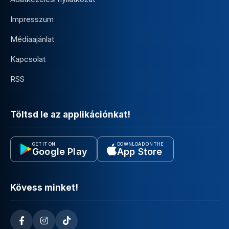
Impresszum
Médiaajánlat
Kapcsolat
RSS
Töltsd le az applikációnkat!
GET IT ON
DOWNLOAD ON THE
Google Play
App Store
Kövess minket!