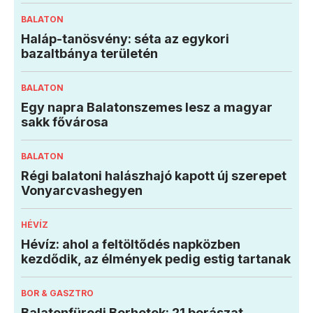
BALATON
Haláp-tanösvény: séta az egykori
bazaltbánya területén
BALATON
Egy napra Balatonszemes lesz a magyar
sakk fővárosa
BALATON
Régi balatoni halászhajó kapott új szerepet
Vonyarcvashegyen
HÉVÍZ
Hévíz: ahol a feltöltődés napközben
kezdődik, az élmények pedig estig tartanak
BOR & GASZTRO
Balatonfüredi Borhetek: 21 borászat