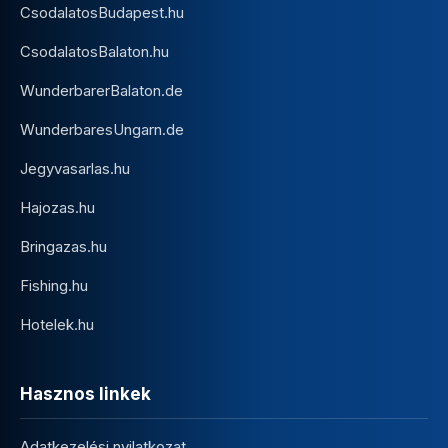
CsodalatosBudapest.hu
CsodalatosBalaton.hu
WunderbarerBalaton.de
WunderbaresUngarn.de
Jegyvasarlas.hu
Hajozas.hu
Bringazas.hu
Fishing.hu
Hotelek.hu
Hasznos linkek
Adatkezelési nyilatkozat