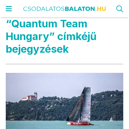
“Quantum Team
Hungary” címkéjű
bejegyzések