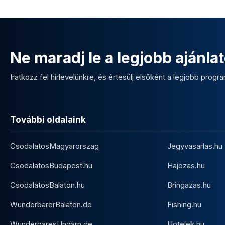
Ne maradj le a legjobb ajánlat
Iratkozz fel hírlevelünkre, és értesülj elsőként a legjobb program
További oldalaink
CsodalatosMagyarorszag
Jegyvasarlas.hu
CsodalatosBudapest.hu
Hajozas.hu
CsodalatosBalaton.hu
Bringazas.hu
WunderbarerBalaton.de
Fishing.hu
WunderbaresUngarn.de
Hotelek.hu