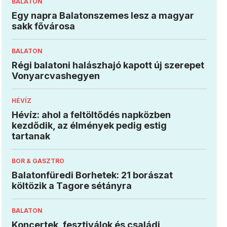
BALATON
Egy napra Balatonszemes lesz a magyar
sakk fővárosa
BALATON
Régi balatoni halászhajó kapott új szerepet
Vonyarcvashegyen
HÉVÍZ
Hévíz: ahol a feltöltődés napközben
kezdődik, az élmények pedig estig
tartanak
BOR & GASZTRO
Balatonfüredi Borhetek: 21 borászat
költözik a Tagore sétányra
BALATON
Koncertek, fesztiválok és családi