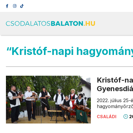
“Kristóf-napi hagyomán
Kristóf-n
Gyenesdi
2022. július 25
hagyományőrző
20
CSALÁDI