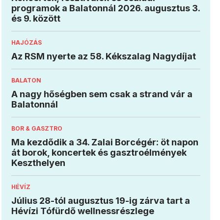
programok a Balatonnál 2026. augusztus 3.
és 9. között
HAJÓZÁS
Az RSM nyerte az 58. Kékszalag Nagydíjat
BALATON
A nagy hőségben sem csak a strand vár a
Balatonnál
BOR & GASZTRO
Ma kezdődik a 34. Zalai Borcégér: öt napon
át borok, koncertek és gasztroélmények
Keszthelyen
HÉVÍZ
Július 28-tól augusztus 19-ig zárva tart a
Hévízi Tófürdő wellnessrészlege