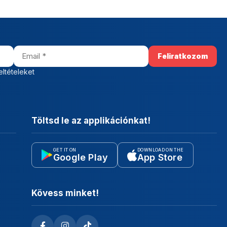
eltételeket
Töltsd le az applikációnkat!
GET IT ON
DOWNLOAD ON THE
Google Play
App Store
Kövess minket!