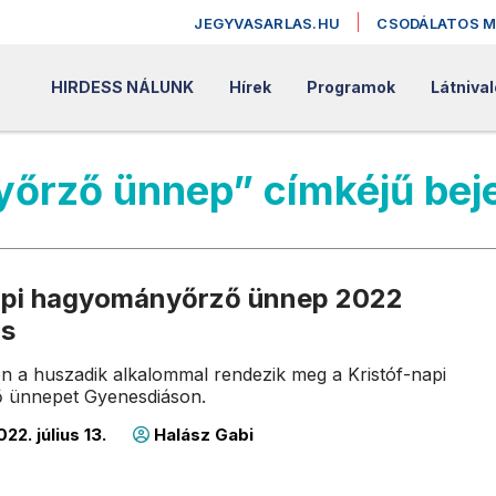
JEGYVASARLAS.HU
CSODÁLATOS 
HIRDESS NÁLUNK
Hírek
Programok
Látnival
yőrző ünnep” címkéjű be
api hagyományőrző ünnep 2022
ás
-én a huszadik alkalommal rendezik meg a Kristóf-napi
 ünnepet Gyenesdiáson.
22. július 13.
Halász Gabi