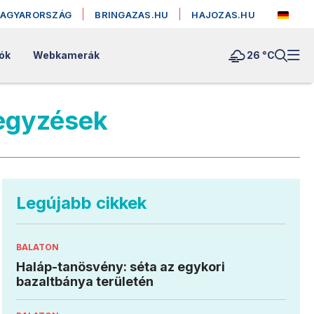
MAGYARORSZÁG
BRINGAZAS.HU
HAJOZAS.HU
ók
Webkamerák
26 °
C
jegyzések
Legújabb cikkek
BALATON
Haláp-tanösvény: séta az egykori
bazaltbánya területén