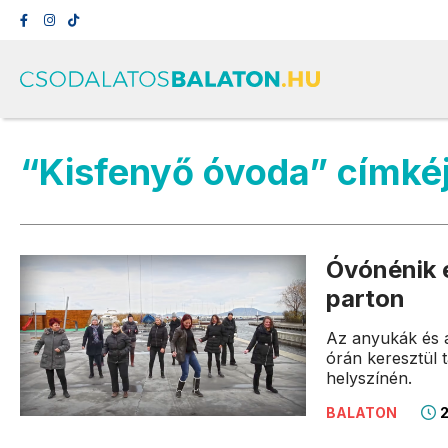
“Kisfenyő óvoda” címké
Óvónénik é
parton
Az anyukák és 
órán keresztül 
helyszínén.
2
BALATON