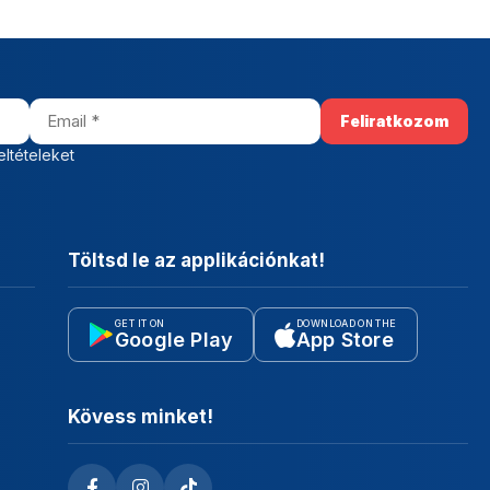
eltételeket
Töltsd le az applikációnkat!
GET IT ON
DOWNLOAD ON THE
Google Play
App Store
Kövess minket!