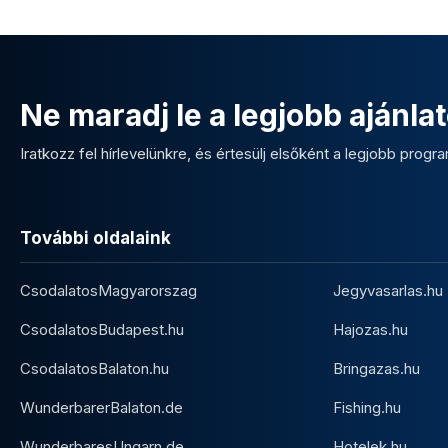
Ne maradj le a legjobb ajánlat
Iratkozz fel hírlevelünkre, és értesülj elsőként a legjobb program
További oldalaink
CsodalatosMagyarorszag
Jegyvasarlas.hu
CsodalatosBudapest.hu
Hajozas.hu
CsodalatosBalaton.hu
Bringazas.hu
WunderbarerBalaton.de
Fishing.hu
WunderbaresUngarn.de
Hotelek.hu