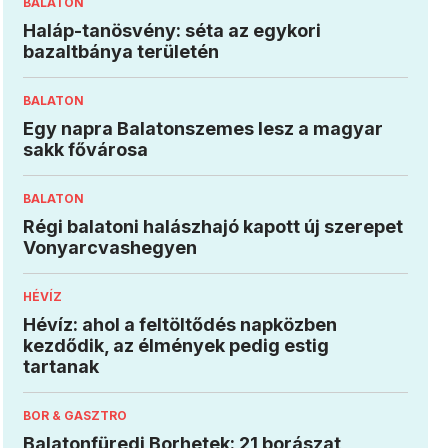
BALATON
Haláp-tanösvény: séta az egykori
bazaltbánya területén
BALATON
Egy napra Balatonszemes lesz a magyar
sakk fővárosa
BALATON
Régi balatoni halászhajó kapott új szerepet
Vonyarcvashegyen
HÉVÍZ
Hévíz: ahol a feltöltődés napközben
kezdődik, az élmények pedig estig
tartanak
BOR & GASZTRO
Balatonfüredi Borhetek: 21 borászat