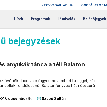
JEGYVASARLAS.HU
CSODÁLATOS 
Hírek
Programok
Látnivalók
Belépőjegyek
jű bejegyzések
s anyukák tánca a téli Balaton
az óvónők dacolva a fagyos novemberi hideggel, két
táncoltak rendületlenül Balatonfenyves hét népszerű
017. december 9.
Szabó Zoltán