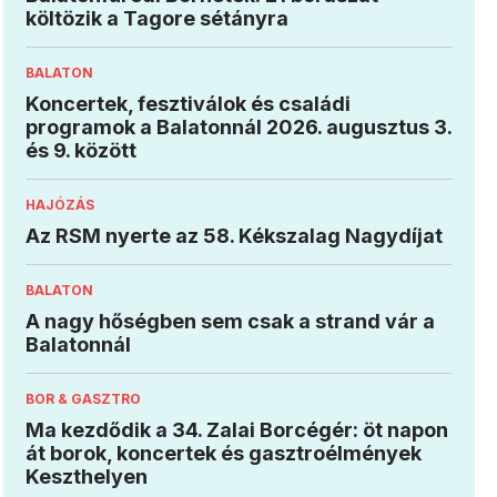
költözik a Tagore sétányra
BALATON
Koncertek, fesztiválok és családi
programok a Balatonnál 2026. augusztus 3.
és 9. között
HAJÓZÁS
Az RSM nyerte az 58. Kékszalag Nagydíjat
BALATON
A nagy hőségben sem csak a strand vár a
Balatonnál
BOR & GASZTRO
Ma kezdődik a 34. Zalai Borcégér: öt napon
át borok, koncertek és gasztroélmények
Keszthelyen